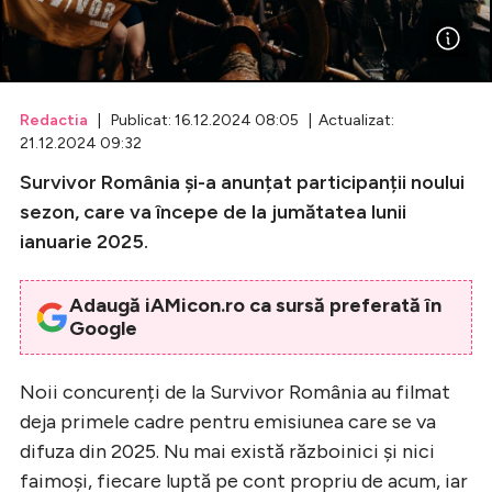
Celebrități
Breaking News
Redactia
| Publicat: 16.12.2024 08:05 | Actualizat:
21.12.2024 09:32
Survivor România și-a anunțat participanții noului
sezon, care va începe de la jumătatea lunii
ianuarie 2025.
Adaugă iAMicon.ro ca sursă preferată în
Google
Intră în cont
Noii concurenți de la Survivor România au filmat
Creează cont
deja primele cadre pentru emisiunea care se va
difuza din 2025. Nu mai există războinici și nici
faimoși, fiecare luptă pe cont propriu de acum, iar