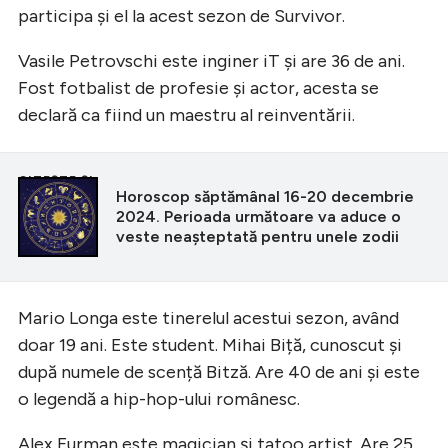
participa și el la acest sezon de Survivor.
Vasile Petrovschi este inginer iT și are 36 de ani.
Fost fotbalist de profesie și actor, acesta se
declară ca fiind un maestru al reinventării.
CITEȘTE ȘI
Horoscop săptămânal 16-20 decembrie
2024. Perioada următoare va aduce o
veste neașteptată pentru unele zodii
Mario Longa este tinerelul acestui sezon, având
doar 19 ani. Este student. Mihai Biță, cunoscut și
după numele de scență Bitză. Are 40 de ani și este
o legendă a hip-hop-ului românesc.
Alex Furman este magician și tatoo artist. Are 25