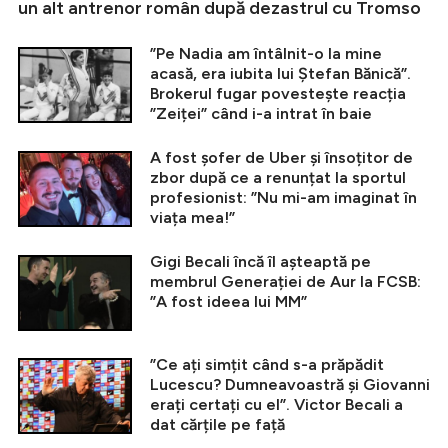
un alt antrenor român după dezastrul cu Tromso
”Pe Nadia am întâlnit-o la mine
acasă, era iubita lui Ștefan Bănică”.
Brokerul fugar povestește reacția
”Zeiței” când i-a intrat în baie
A fost șofer de Uber și însoțitor de
zbor după ce a renunțat la sportul
profesionist: ”Nu mi-am imaginat în
viața mea!”
Gigi Becali încă îl așteaptă pe
membrul Generației de Aur la FCSB:
”A fost ideea lui MM”
”Ce ați simțit când s-a prăpădit
Lucescu? Dumneavoastră și Giovanni
erați certați cu el”. Victor Becali a
dat cărțile pe față