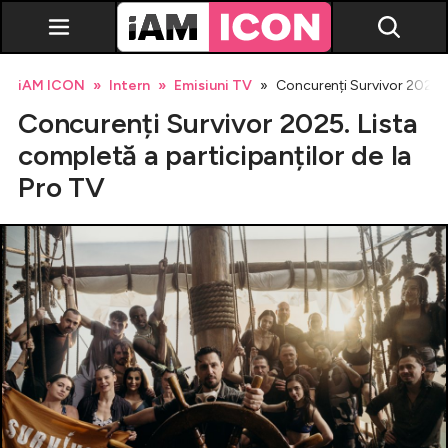
iAM ICON
Intern
Emisiuni TV
Concurenți Survivor 2025. L
Concurenți Survivor 2025. Lista
completă a participanților de la
Pro TV
Vedete
Breaking news
Evenimente
Emisiuni TV
Horoscop
Lifestyle