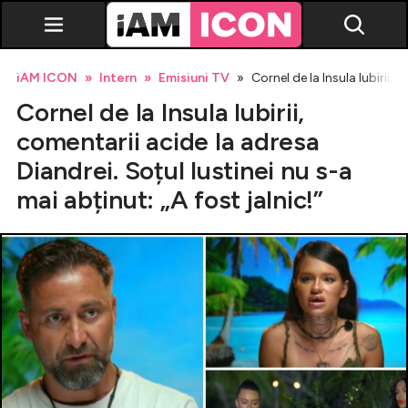
iAM ICON
Intern
Emisiuni TV
Cornel de la Insula Iubirii, 
Cornel de la Insula Iubirii,
comentarii acide la adresa
Diandrei. Soțul Iustinei nu s-a
mai abținut: „A fost jalnic!”
Vedete
Breaking news
Evenimente
Emisiuni TV
Horoscop
Lifestyle