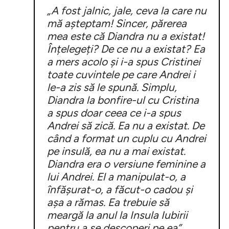
„A fost jalnic, jale, ceva la care nu
mă așteptam! Sincer, părerea
mea este că Diandra nu a existat!
Înțelegeți? De ce nu a existat? Ea
a mers acolo și i-a spus Cristinei
toate cuvintele pe care Andrei i
le-a zis să le spună. Simplu,
Diandra la bonfire-ul cu Cristina
a spus doar ceea ce i-a spus
Andrei să zică. Ea nu a existat. De
când a format un cuplu cu Andrei
pe insulă, ea nu a mai existat.
Diandra era o versiune feminine a
lui Andrei. El a manipulat-o, a
înfășurat-o, a făcut-o cadou și
așa a rămas. Ea trebuie să
meargă la anul la Insula Iubirii
pentru a se descoperi pe ea”
,