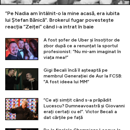
”Pe Nadia am întâlnit-o la mine acasă, era iubita
lui Ștefan Bănică”. Brokerul fugar povestește
reacția ”Zeiței” când i-a intrat în baie
A fost șofer de Uber și însoțitor de
zbor după ce a renunțat la sportul
profesionist: ”Nu mi-am imaginat în
viața mea!”
Gigi Becali încă îl așteaptă pe
membrul Generației de Aur la FCSB:
”A fost ideea lui MM”
”Ce ați simțit când s-a prăpădit
Lucescu? Dumneavoastră și Giovanni
erați certați cu el”. Victor Becali a
dat cărțile pe față