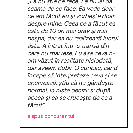
„Ea nu știe ce face. Ea nu își dă
seama de ce face. Ea vede doar
ce am făcut eu și vorbește doar
despre mine. Ceea ce a făcut ea
este de 10 ori mai grav și mai
nașpa, dar ea nu realizează lucrul
ăsta. A intrat într-o transă din
care nu mai iese. Eu așa ceva n-
am văzut în realitate niciodată,
dar aveam dubii. O cunosc, când
începe să interpreteze ceva și se
enervează, știu că nu gândește
normal. Ia niște decizii și după
aceea și ea se crucește de ce a
făcut”
,
a spus concurentul.