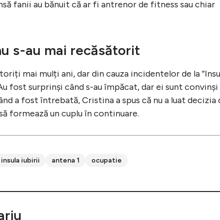
nsă fanii au bănuit că ar fi antrenor de fitness sau chiar
nu s-au mai recăsătorit
toriți mai mulți ani, dar din cauza incidentelor de la ”Insu
. Au fost surprinși când s-au împăcat, dar ei sunt convinși
nd a fost întrebată, Cristina a spus că nu a luat decizia
nsă formează un cuplu în continuare.
insula iubirii
antena 1
ocupatie
riu