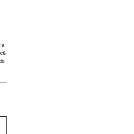
la
 că
 de