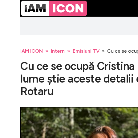
iAM ICON
Intern
Emisiuni TV
Cu ce se ocupă
Cu ce se ocupă Cristina d
lume știe aceste detalii 
Rotaru