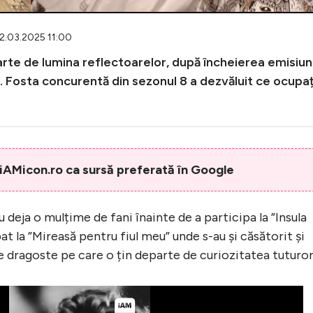
12.03.2025 11:00
rte de lumina reflectoarelor, după încheierea emisiuni
 lor. Fosta concurentă din sezonul 8 a dezvăluit ce ocupa
AMicon.ro ca sursă preferată în Google
 deja o mulțime de fani înainte de a participa la ”Insula
pat la ”Mireasă pentru fiul meu” unde s-au și căsătorit și
 dragoste pe care o țin departe de curiozitatea tuturor