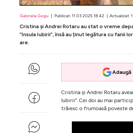
Gabriela Gogu
| Publicat: 11.03.2025 18:42 | Actualizat: 
Cristina și Andrei Rotaru au stat o vreme depa
”Insula Iubirii”, însă au ținut legătura cu fanii
are.
Adaugă i
Cristina și Andrei Rotaru aveau
Iubirii”. Cei doi au mai partici
trăiesc o frumoasă poveste de