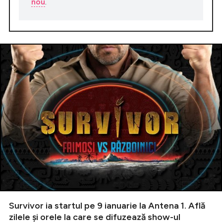
nou
.
Survivor ia startul pe 9 ianuarie la Antena 1. Află
zilele și orele la care se difuzează show-ul