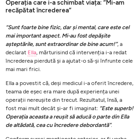
Operația care i-a schimbat viața: “Mi-am
recăpătat încrederea”
“Sunt foarte bine fizic, dar și mental, care este cel
mai important aspect. Mi-au fost depășite
așteptările, sunt extraordinar de bine acum!”
, a
declarat
Ella
, mărturisind că intervenția i-a redat
încrederea pierdută și a ajutat-o să-și înfrunte cele
mai mari frici.
Ella a povestit că, deși medicul i-a oferit încredere,
teama de eșec era mare după experiența unei
operații nereușite din trecut. Rezultatul, însă, a
fost mai mult decât și-ar fi imaginat:
“Este superb!
Operația aceasta a reușit să aducă o parte din Ella
de altădată, cea cu încredere debordantă”
.
Conform sursei menționate anterior, ar fi vorba