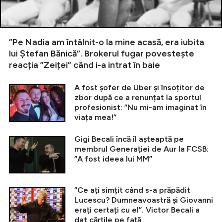
”Pe Nadia am întâlnit-o la mine acasă, era iubita
lui Ștefan Bănică”. Brokerul fugar povestește
reacția ”Zeiței” când i-a intrat în baie
A fost șofer de Uber și însoțitor de
zbor după ce a renunțat la sportul
profesionist: ”Nu mi-am imaginat în
viața mea!”
Gigi Becali încă îl așteaptă pe
membrul Generației de Aur la FCSB:
”A fost ideea lui MM”
”Ce ați simțit când s-a prăpădit
Lucescu? Dumneavoastră și Giovanni
erați certați cu el”. Victor Becali a
dat cărțile pe față