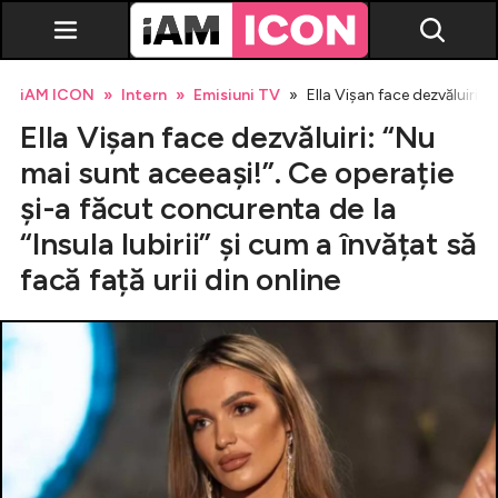
iAM ICON
Intern
Emisiuni TV
Ella Vișan face dezvăluiri: “
Ella Vișan face dezvăluiri: “Nu
mai sunt aceeași!”. Ce operație
și-a făcut concurenta de la
“Insula Iubirii” și cum a învățat să
Vedete
facă față urii din online
Breaking news
Evenimente
Emisiuni TV
Horoscop
Lifestyle