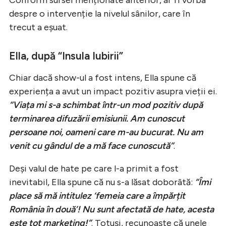
despre o intervenție la nivelul sânilor, care în
trecut a eșuat.
Ella, după “Insula Iubirii”
Chiar dacă show-ul a fost intens, Ella spune că
experiența a avut un impact pozitiv asupra vieții ei.
“Viața mi s-a schimbat într-un mod pozitiv după
terminarea difuzării emisiunii. Am cunoscut
persoane noi, oameni care m-au bucurat. Nu am
venit cu gândul de a mă face cunoscută”
.
Deși valul de hate pe care l-a primit a fost
inevitabil, Ella spune că nu s-a lăsat doborâtă:
“Îmi
place să mă intitulez ‘femeia care a împărțit
România în două’! Nu sunt afectată de hate, acesta
este tot marketing!”
. Totuși, recunoaște că unele