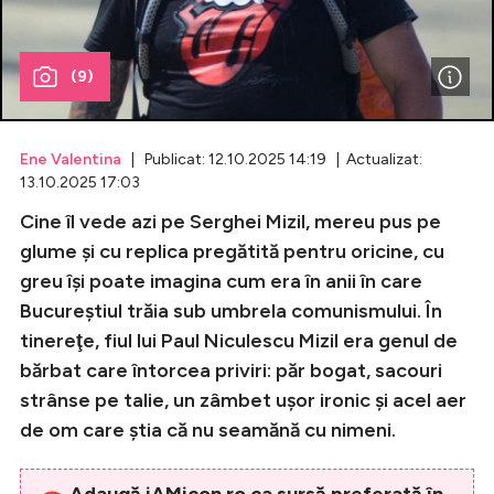
Celebrități
(9)
Breaking News
Ene Valentina
| Publicat: 12.10.2025 14:19 | Actualizat:
13.10.2025 17:03
Cine îl vede azi pe Serghei Mizil, mereu pus pe
glume și cu replica pregătită pentru oricine, cu
greu îşi poate imagina cum era în anii în care
Bucureştiul trăia sub umbrela comunismului. În
tinereţe, fiul lui Paul Niculescu Mizil era genul de
Intră în cont
bărbat care întorcea priviri: păr bogat, sacouri
strânse pe talie, un zâmbet uşor ironic şi acel aer
Creează cont
de om care ştia că nu seamănă cu nimeni.
Adaugă iAMicon.ro ca sursă preferată în