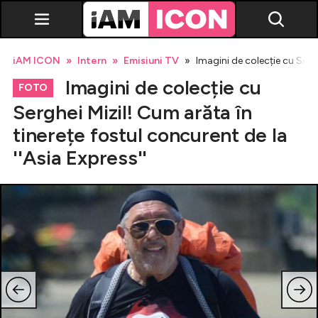
iAM ICON
Intern
Emisiuni TV
Imagini de colecție cu Sergh
Imagini de colecție cu
FOTO
Serghei Mizil! Cum arăta în
tinerețe fostul concurent de la
Vedete
''Asia Express''
Breaking news
Evenimente
Emisiuni TV
Horoscop
Lifestyle