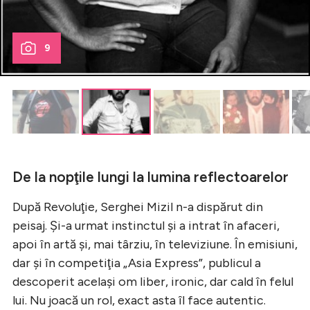
9
De la nopţile lungi la lumina reflectoarelor
După Revoluţie, Serghei Mizil n-a dispărut din
peisaj. Şi-a urmat instinctul şi a intrat în afaceri,
apoi în artă şi, mai târziu, în televiziune. În emisiuni,
dar şi în competiţia „Asia Express”, publicul a
descoperit acelaşi om liber, ironic, dar cald în felul
lui. Nu joacă un rol, exact asta îl face autentic.