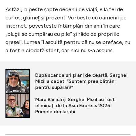
Astăzi, la peste şapte decenii de viaţă, e la fel de
curios, glumeţ şi prezent. Vorbeşte cu oamenii pe
internet, povesteşte întâmplări din anii în care
„blugii se cumpărau cu pile” şi râde de propriile
greşeli. Lumea îl ascultă pentru că nu se preface, nu
a fost niciodată sfânt, dar nici nu s-a ascuns.
CITEȘTE ȘI
După scandaluri și ani de ceartă, Serghei
Mizil a cedat: “Suntem prea bătrâni
pentru supărări!”
Mara Bănică și Serghei Mizil au fost
eliminați de la Asia Express 2025.
Primele declarații