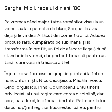
Serghei Mizil, rebelul din anii ’80
Pe vremea când majoritatea românilor visau la un
video sau la o pereche de blugi, Serghei le avea
deja şi le vindea. A făcut din comerţ o artă. Aducea
produse rare, cumpărate pe sub mână, şi le
transforma în profit, un fel de afacere ilegală după
standardele vremii, dar perfect firească pentru un
tânăr care voia să trăiască altfel.
În jurul lui se formase un grup de prieteni la fel de
nonconformişti: Nicu Ceauşescu, Mădălin Voicu,
Gino Iorgulescu, Irinel Columbeanu. Erau tinerii
privilegiaţi ai unui regim care cerea disciplină, dar
care, paradoxal, le oferea libertate. Petrecerile lor
durau nopţi întregi, iar Bucureştiul părea, pentru