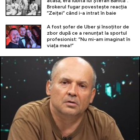
acasă, era iubita lui Ștefan Bănică”.
Brokerul fugar povestește reacția
”Zeiței” când i-a intrat în baie
A fost șofer de Uber și însoțitor de
zbor după ce a renunțat la sportul
profesionist: ”Nu mi-am imaginat în
viața mea!”