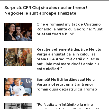
Surpriză: CFR Cluj și-a ales noul antrenor!
Negocierile sunt aproape finalizate
Cine e românul invitat de Cristiano
Ronaldo la nunta cu Georgina: ”Sunt
prieteni foarte buni”
Reacție vehementă după ce Neluțu
Varga a anunțat că ia în calcul să
preia UTA Arad: ”Să cadă din lac în
puț. Jale mai mare decât acolo nu
este nicăieri!”
Bombă! Nu Edi Iordănescu! Nelu
Varga a ofertat un alt antrenor
român după dezastrul cu Tromso
”Pe Nadia am întâlnit-o la mine