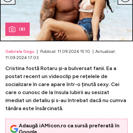
Celebrități
Breaking News
(8)
Gabriela Gogu
| Publicat: 11.09.2024 15:10 | Actualizat:
11.09.2024 17:03
Cristina fostă Rotaru și-a bulversat fanii. Ea a
postat recent un videoclip pe rețelele de
socializare în care apare într-o ținută sexy. Cei
care o cunosc de la Insula Iubirii au sesizat
Intră în cont
imediat un detaliu și s-au întrebat dacă nu cumva
Creează cont
tânăra este însărcinată.
Adaugă iAMicon.ro ca sursă preferată în
Google