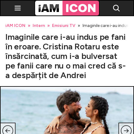
iAM ICON
Intern
Emisiuni TV
Imaginile care i-au indus pe
Imaginile care i-au indus pe fani
în eroare. Cristina Rotaru este
însărcinată, cum i-a bulversat
pe fanii care nu o mai cred că s-
Vedete
a despărțit de Andrei
Breaking news
Evenimente
Emisiuni TV
Horoscop
Lifestyle