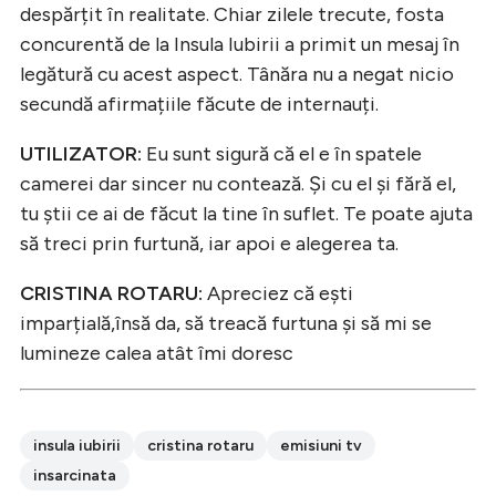
despărțit în realitate. Chiar zilele trecute, fosta
concurentă de la Insula Iubirii a primit un mesaj în
legătură cu acest aspect. Tânăra nu a negat nicio
secundă afirmațiile făcute de internauți.
UTILIZATOR:
Eu sunt sigură că el e în spatele
camerei dar sincer nu contează. Și cu el și fără el,
tu știi ce ai de făcut la tine în suflet. Te poate ajuta
să treci prin furtună, iar apoi e alegerea ta.
CRISTINA ROTARU:
Apreciez că ești
imparțială,însă da, să treacă furtuna și să mi se
lumineze calea atât îmi doresc
insula iubirii
cristina rotaru
emisiuni tv
insarcinata