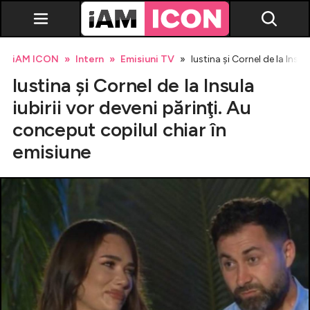
iAM ICON
Intern
Emisiuni TV
Iustina şi Cornel de la Insul
Iustina şi Cornel de la Insula
iubirii vor deveni părinţi. Au
conceput copilul chiar în
emisiune
Vedete
Breaking news
Evenimente
Emisiuni TV
Horoscop
Lifestyle