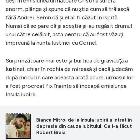
deşi în emisiunea următoare Cristina suferă
enorm, plânge şi spune că nu ştie cum să trăiască
fără Andrei. Semn că şi el ar fi căzut în ispită.
Numai că se pare că şi aceştia şi-au regăsit drumul
unul către celălalt, asta pentru că au fost văzuţi
împreună la nunta Iustinei cu Cornel.
Surprinzătoare mai este şi burtica de graviduţă a
Iustinei, chiar în rochia de mireasă şi dacă judecăm
după modul în care aceasta arată acum, urmaşul lor
a fost procreat fix înainte să înceapă emisiunea
Insula iubirii.
CITEȘTE ȘI
Bianca Mitroi de la Insula iubirii a intrat în
depresie din cauza iubitului. Ce i-a făcut
Robert Braia