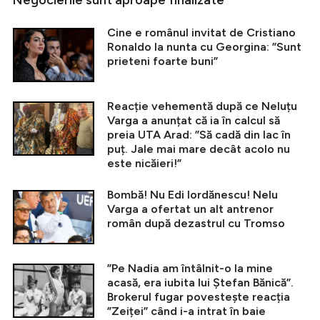
Cine e românul invitat de Cristiano
Ronaldo la nunta cu Georgina: ”Sunt
prieteni foarte buni”
Reacție vehementă după ce Neluțu
Varga a anunțat că ia în calcul să
preia UTA Arad: ”Să cadă din lac în
puț. Jale mai mare decât acolo nu
este nicăieri!”
Bombă! Nu Edi Iordănescu! Nelu
Varga a ofertat un alt antrenor
român după dezastrul cu Tromso
”Pe Nadia am întâlnit-o la mine
acasă, era iubita lui Ștefan Bănică”.
Brokerul fugar povestește reacția
”Zeiței” când i-a intrat în baie