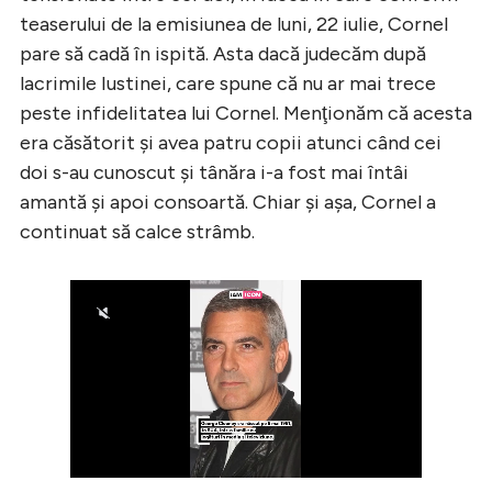
teaserului de la emisiunea de luni, 22 iulie, Cornel
pare să cadă în ispită. Asta dacă judecăm după
lacrimile Iustinei, care spune că nu ar mai trece
peste infidelitatea lui Cornel. Menţionăm că acesta
era căsătorit şi avea patru copii atunci când cei
doi s-au cunoscut şi tânăra i-a fost mai întâi
amantă şi apoi consoartă. Chiar şi așa, Cornel a
continuat să calce strâmb.