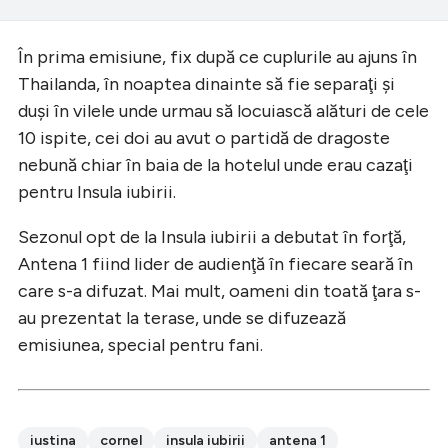
În prima emisiune, fix după ce cuplurile au ajuns în
Thailanda, în noaptea dinainte să fie separaţi şi
duşi în vilele unde urmau să locuiască alături de cele
10 ispite, cei doi au avut o partidă de dragoste
nebună chiar în baia de la hotelul unde erau cazaţi
pentru Insula iubirii.
Sezonul opt de la Insula iubirii a debutat în forţă,
Antena 1 fiind lider de audienţă în fiecare seară în
care s-a difuzat. Mai mult, oameni din toată ţara s-
au prezentat la terase, unde se difuzează
emisiunea, special pentru fani.
iustina
cornel
insula iubirii
antena 1