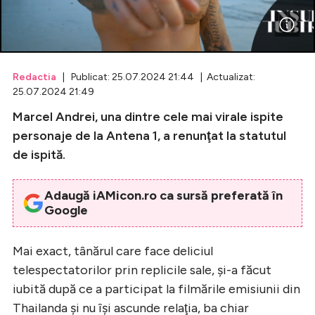
Celebrități
Breaking News
Redactia
| Publicat: 25.07.2024 21:44 | Actualizat:
25.07.2024 21:49
Marcel Andrei, una dintre cele mai virale ispite
personaje de la Antena 1, a renunţat la statutul
de ispită.
Adaugă iAMicon.ro ca sursă preferată în
Google
Intră în cont
Mai exact, tânărul care face deliciul
Creează cont
telespectatorilor prin replicile sale, şi-a făcut
iubită după ce a participat la filmările emisiunii din
Thailanda şi nu își ascunde relaţia, ba chiar