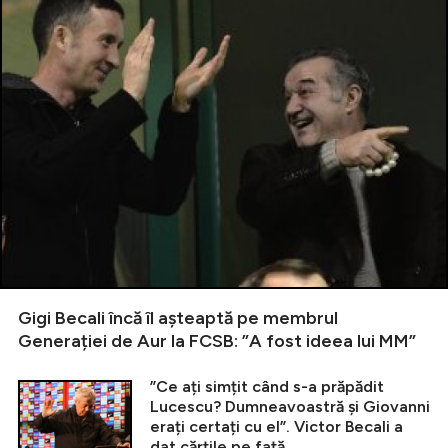
Gigi Becali încă îl așteaptă pe membrul
Generației de Aur la FCSB: ”A fost ideea lui MM”
”Ce ați simțit când s-a prăpădit
Lucescu? Dumneavoastră și Giovanni
erați certați cu el”. Victor Becali a
dat cărțile pe față