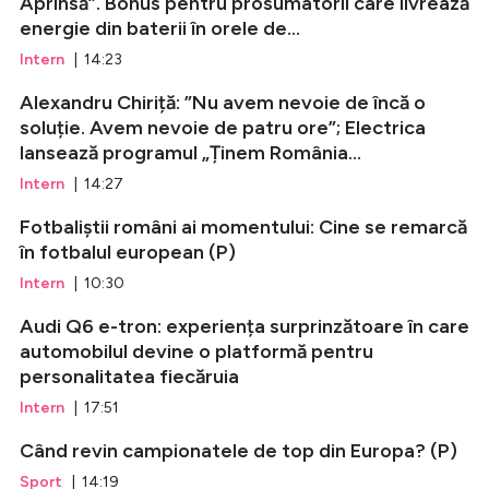
Aprinsă”. Bonus pentru prosumatorii care livrează
energie din baterii în orele de...
Intern
| 14:23
Alexandru Chiriță: ”Nu avem nevoie de încă o
soluție. Avem nevoie de patru ore”; Electrica
lansează programul „Ținem România...
Intern
| 14:27
Fotbaliștii români ai momentului: Cine se remarcă
în fotbalul european (P)
Intern
| 10:30
Audi Q6 e-tron: experiența surprinzătoare în care
automobilul devine o platformă pentru
personalitatea fiecăruia
Intern
| 17:51
Când revin campionatele de top din Europa? (P)
Sport
| 14:19