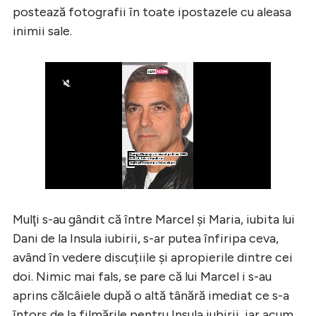
postează fotografii în toate ipostazele cu aleasa
inimii sale.
Mulţi s-au gândit că între Marcel şi Maria, iubita lui
Dani de la Insula iubirii, s-ar putea înfiripa ceva,
având în vedere discuțiile şi apropierile dintre cei
doi. Nimic mai fals, se pare că lui Marcel i s-au
aprins călcâiele după o altă tânără imediat ce s-a
întors de la filmările pentru Insula iubirii, iar acum