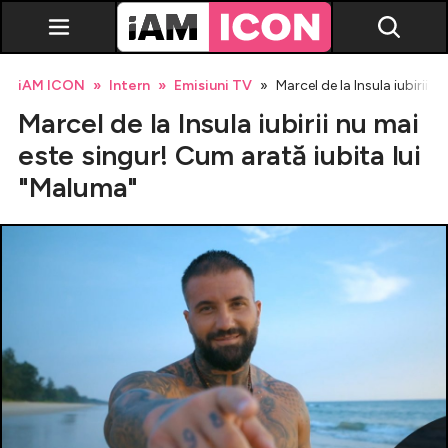
iAM ICON
Intern
Emisiuni TV
Marcel de la Insula iubirii 
Marcel de la Insula iubirii nu mai
este singur! Cum arată iubita lui
"Maluma"
Vedete
Breaking news
Evenimente
Emisiuni TV
Horoscop
Lifestyle