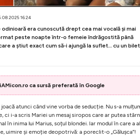
15.08.2025 16:24
are odinioară era cunoscută drept cea mai vocală și mai
format peste noapte într-o femeie îndrăgostită până
care a știut exact cum să-i ajungă la suflet... cu un bilet
AMicon.ro ca sursă preferată în Google
se joacă atunci când vine vorba de seducție. Nu s-a mulțu
e, ci i-a scris Mariei un mesaj siropos care ar putea stârn
în inima lui Marius, soțul blondei. Iar modul în care a a
te, uimire și emoție deopotrivă: a poreclit-o „Gălușca”!