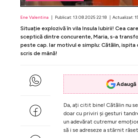
Ene Valentina
| Publicat: 13.08.2025 22:18 | Actualizat: 
Situație explozivă în vila Insula Iubirii! Cea c
sceptică dintre concurente, Maria, s-a trans
peste cap. Iar motivul e simplu: Cătălin, ispita 
scris de mână!
Adaugă i
Da, ați citit bine! Cătălin nu 
doar cu priviri și gesturi tandr
un adevărat cutremur emoțional 
să i se adreseze a stârnit râse