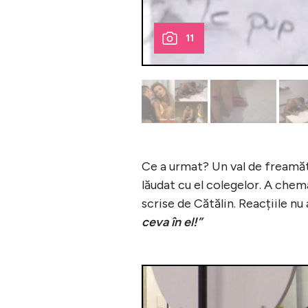
11
Ce a urmat? Un val de freamăt î
lăudat cu el colegelor. A chema
scrise de Cătălin. Reacțiile nu 
ceva în el!”