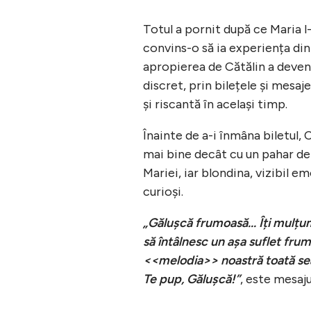
Totul a pornit după ce Maria l
convins-o să ia experiența din
apropierea de Cătălin a deven
discret, prin bilețele și mesaj
și riscantă în același timp.
Înainte de a-i înmâna biletul, C
mai bine decât cu un pahar de v
Mariei, iar blondina, vizibil e
curioși.
„Gălușcă frumoasă... Îți mulț
să întâlnesc un așa suflet frum
<<melodia>> noastră toată sea
Te pup, Gălușcă!”
, este mesaju