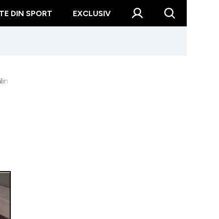
TE DIN SPORT
EXCLUSIV
de la Insula Iubirii îi promite nopți fierbinți! + Ce mesaj i-a scri