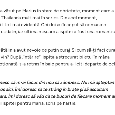
-a văzut pe Marius în stare de ebrietate, moment care a
 Thailanda mult mai în serios. Din acel moment,
it tot mai evidentă. Cei doi au început să comunice
e codate, iar ultima mișcare a ispitei a fost una romanti
ătălin a avut nevoie de puțin curaj. Și cum să-ți faci cura
in? După „întărire”, ispita a strecurat biletul în mâna
moționată, s-a retras în baie pentru a-l citi departe de oc
umesc că m-ai făcut din nou să zâmbesc. Nu mă aștepta
os aici. Îmi doresc să te strâng în brațe și să ascultam
ra. Îmi doresc să văd că te bucuri de fiecare moment ai
l ispitei pentru Maria, scris pe hârtie.