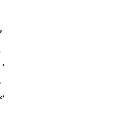
că
j
hii
m
ci.