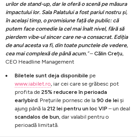
urilor de stand-up, dar le oferă o scenă pe măsura
impactului lor. Sala Palatului a fost pariul nostru și,
în același timp, o promisiune față de public: că
putem face comedie la cel mai înalt nivel, fără să
pierdem vibe-ul sincer care ne-a consacrat. Ediția
de anul acesta va fi, din toate punctele de vedere,
cea mai complexă de până acum.
”
–
Călin Crețu
,
CEO Headline Management
Biletele sunt deja disponibile
pe
www.iabilet.ro
, iar cei care se grăbesc pot
profita de
25% reducere în perioada
earlybird
. Prețurile pornesc de la
90 de lei
și
ajung până la
212 lei pentru un loc VIP
– un deal
scandalos de bun
, dar valabil pentru o
perioadă limitată.