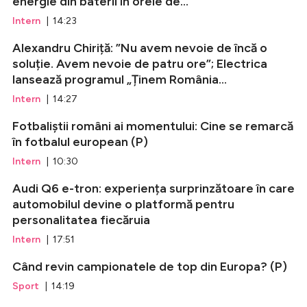
energie din baterii în orele de...
Intern
| 14:23
Alexandru Chiriță: ”Nu avem nevoie de încă o
soluție. Avem nevoie de patru ore”; Electrica
lansează programul „Ținem România...
Intern
| 14:27
Fotbaliștii români ai momentului: Cine se remarcă
în fotbalul european (P)
Intern
| 10:30
Audi Q6 e-tron: experiența surprinzătoare în care
automobilul devine o platformă pentru
personalitatea fiecăruia
Intern
| 17:51
Când revin campionatele de top din Europa? (P)
Sport
| 14:19