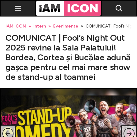
iAM ICON
Intern
Evenimente
COMUNICAT | Fool’s Night 
COMUNICAT | Fool’s Night Out
2025 revine la Sala Palatului!
Bordea, Cortea și Bucălae adună
gașca pentru cel mai mare show
Vedete
de stand-up al toamnei
Breaking news
Evenimente
Emisiuni TV
Horoscop
Lifestyle