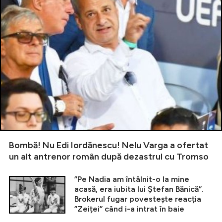
Bombă! Nu Edi Iordănescu! Nelu Varga a ofertat
un alt antrenor român după dezastrul cu Tromso
”Pe Nadia am întâlnit-o la mine
acasă, era iubita lui Ștefan Bănică”.
Brokerul fugar povestește reacția
”Zeiței” când i-a intrat în baie