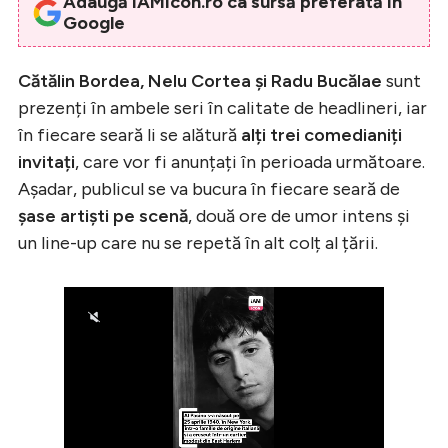
Adaugă iAMicon.ro ca sursă preferată în
Google
Cătălin Bordea, Nelu Cortea și Radu Bucălae
sunt
prezenți în ambele seri în calitate de headlineri, iar
în fiecare seară li se alătură
alți trei comedianiți
invitați
, care vor fi anunțați în perioada următoare.
Așadar, publicul se va bucura în fiecare seară de
șase artiști pe scenă
, două ore de umor intens și
un line-up care nu se repetă în alt colț al țării.