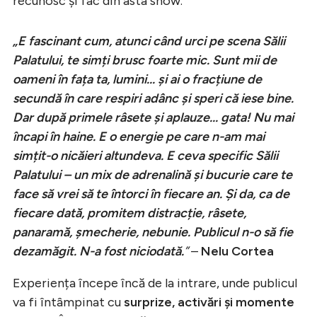
recunosc și fac din asta show.
„E fascinant cum, atunci când urci pe scena Sălii
Palatului, te simți brusc foarte mic. Sunt mii de
oameni în fața ta, lumini... și ai o fracțiune de
secundă în care respiri adânc și speri că iese bine.
Dar după primele râsete și aplauze... gata! Nu mai
încapi în haine. E o energie pe care n-am mai
simțit-o nicăieri altundeva. E ceva specific Sălii
Palatului – un mix de adrenalină și bucurie care te
face să vrei să te întorci în fiecare an. Și da, ca de
fiecare dată, promitem distracție, râsete,
panaramă, șmecherie, nebunie. Publicul n-o să fie
dezamăgit. N-a fost niciodată.
”
–
Nelu Cortea
Experiența începe încă de la intrare, unde publicul
va fi întâmpinat cu
surprize, activări și momente