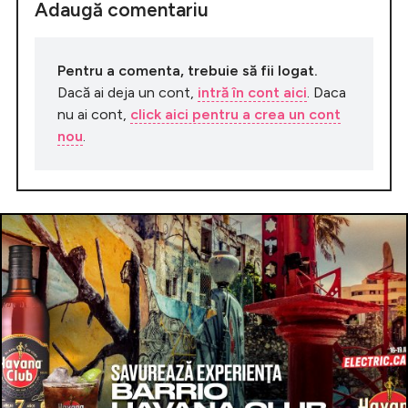
Adaugă comentariu
Pentru a comenta, trebuie să fii logat.
Dacă ai deja un cont,
intră în cont aici
. Daca
nu ai cont,
click aici pentru a crea un cont
nou
.