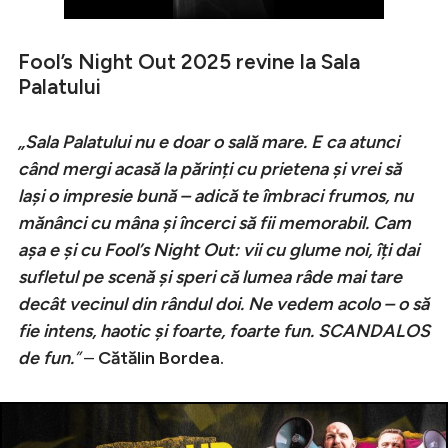
Fool’s Night Out 2025 revine la Sala
Palatului
„Sala Palatului nu e doar o sală mare. E ca atunci
când mergi acasă la părinți cu prietena și vrei să
lași o impresie bună – adică te îmbraci frumos, nu
mănânci cu mâna și încerci să fii memorabil. Cam
așa e și cu Fool’s Night Out: vii cu glume noi, îți dai
sufletul pe scenă și speri că lumea râde mai tare
decât vecinul din rândul doi. Ne vedem acolo – o să
fie intens, haotic și foarte, foarte fun. SCANDALOS
de fun.
”
–
Cătălin Bordea.