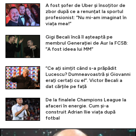
A fost șofer de Uber și însoțitor de
zbor după ce a renunțat la sportul
profesionist: ”Nu mi-am imaginat în
viața mea!”
Gigi Becali încă îl așteaptă pe
membrul Generației de Aur la FCSB:
”A fost ideea lui MM”
”Ce ați simțit când s-a prăpădit
Lucescu? Dumneavoastră și Giovanni
erați certați cu el”. Victor Becali a
dat cărțile pe față
De la finalele Champions League la
afaceri în energie. Cum și-a
construit Adrian Ilie viața după
fotbal