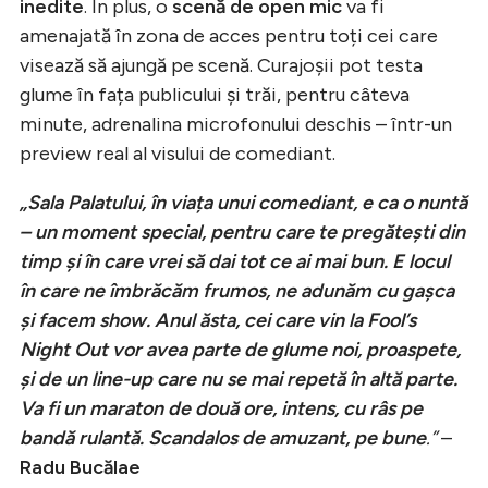
inedite
. În plus, o
scenă de open mic
va fi
amenajată în zona de acces pentru toți cei care
visează să ajungă pe scenă. Curajoșii pot testa
glume în fața publicului și trăi, pentru câteva
minute, adrenalina microfonului deschis – într-un
preview real al visului de comediant.
„Sala Palatului, în viața unui comediant, e ca o nuntă
– un moment special, pentru care te pregătești din
timp și în care vrei să dai tot ce ai mai bun. E locul
în care ne îmbrăcăm frumos, ne adunăm cu gașca
și facem show. Anul ăsta, cei care vin la Fool’s
Night Out vor avea parte de glume noi, proaspete,
și de un line-up care nu se mai repetă în altă parte.
Va fi un maraton de două ore, intens, cu râs pe
bandă rulantă. Scandalos de amuzant, pe bune
.”
–
Radu Bucălae