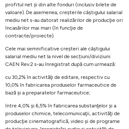
profitul net şi din alte fonduri (inclusiv bilete de
valoare). De asemenea, creșterile câştigului salarial
mediu net s-au datorat realizărilor de producţie ori
încasărilor mai mari (în funcţie de
contracte/proiecte).
Cele mai semnificative creşteri ale câştigului
salarial mediu net la nivel de secțiuni/diviziuni
CAEN Rev.2 s-au înregistrat după cum urmează:
cu 30,2% în activităţi de editare, respectiv cu
10,0% în fabricarea produselor farmaceutice de
bază şi a preparatelor farmaceutice;
între 4,0% și 6,5% în fabricarea substanţelor şi a
produselor chimice, telecomunicaţii, activităţi de
producţie cinematografică, video şi de programe
de televiziune, înregistrǎri audio şi activităţi de