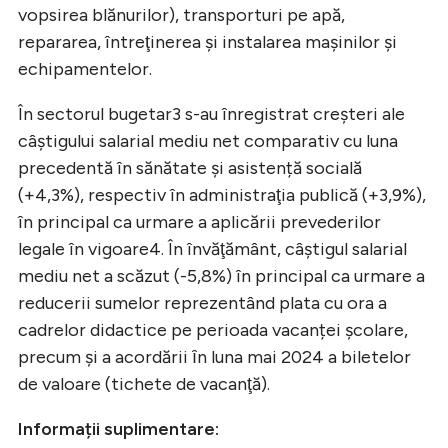
vopsirea blănurilor), transporturi pe apă,
repararea, întreţinerea şi instalarea mașinilor şi
echipamentelor.
În sectorul bugetar3 s-au înregistrat creşteri ale
câştigului salarial mediu net comparativ cu luna
precedentă în sănătate şi asistență socială
(+4,3%), respectiv în administraţia publică (+3,9%),
în principal ca urmare a aplicării prevederilor
legale în vigoare4. În învăţământ, câştigul salarial
mediu net a scăzut (-5,8%) în principal ca urmare a
reducerii sumelor reprezentând plata cu ora a
cadrelor didactice pe perioada vacanței şcolare,
precum și a acordării ȋn luna mai 2024 a biletelor
de valoare (tichete de vacanţă).
Informații suplimentare: