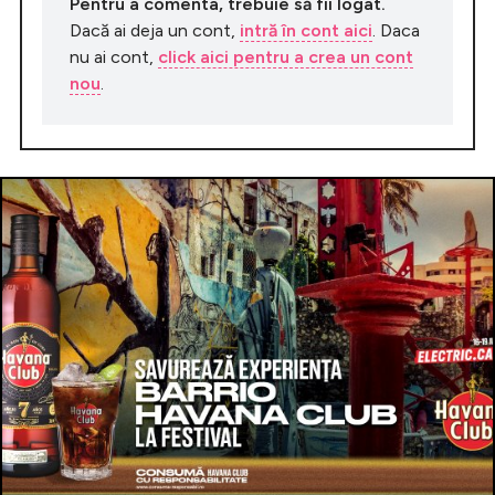
Pentru a comenta, trebuie să fii logat.
Dacă ai deja un cont,
intră în cont aici
. Daca
nu ai cont,
click aici pentru a crea un cont
nou
.