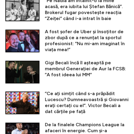
”Pe Nadia am întâlnit-o la mine
acasă, era iubita lui Ștefan Bănică”.
Brokerul fugar povestește reacția
”Zeiței” când i-a intrat în baie
A fost șofer de Uber și însoțitor de
zbor după ce a renunțat la sportul
profesionist: ”Nu mi-am imaginat în
viața mea!”
Gigi Becali încă îl așteaptă pe
membrul Generației de Aur la FCSB:
”A fost ideea lui MM”
”Ce ați simțit când s-a prăpădit
Lucescu? Dumneavoastră și Giovanni
erați certați cu el”. Victor Becali a
dat cărțile pe față
De la finalele Champions League la
afaceri în energie. Cum și-a