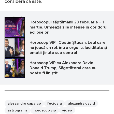
consideră că este.
CITEȘTE ȘI
Horoscopul săptămânii 23 februarie – 1
martie. Urmează zile intense în coridorul
eclipselor
Horoscop VIP | Costin Ștucan, Leul care
nu joacă un rol: între orgoliu, luciditate și
emoții ținute sub control
Horoscop VIP cu Alexandra David |
Donald Trump, Săgetătorul care nu
poate fi liniștit
alessandro caparco
fecioara
alexandra david
astrograma
horoscop vip
video