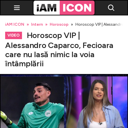
iAM ICON
Intern
Horoscop
Horoscop VIP | Alessandro Ca
Horoscop VIP |
VIDEO
Alessandro Caparco, Fecioara
care nu lasă nimic la voia
Vedete
întâmplării
Breaking news
Evenimente
Emisiuni TV
Horoscop
Lifestyle