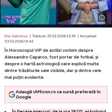
Celebrități
Breaking News
Ene Valentina
| Publicat: 25.02.2026 23:39 | Actualizat:
03.03.2026 14:42
În Horoscopul VIP de astăzi vorbim despre
Alessandro Caparco, fost portar de fotbal, și
despre o hartă astrologică care explică multe
dintre trăsăturile sale vizibile, dar și dintre cele
mai puțin evidente.
Intră în cont
Creează cont
Adaugă iAMicon.ro ca sursă preferată în
Google
În fiecare miercuri, de la ora 18:00, astrologul