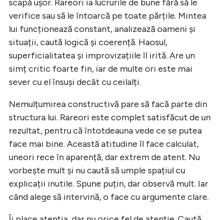
scapă ușor. Rareori ia lucrurile de bune fără să le
verifice sau să le întoarcă pe toate părțile. Mintea
lui funcționează constant, analizează oameni și
situații, caută logică și coerență. Haosul,
superficialitatea și improvizațiile îl irită. Are un
simț critic foarte fin, iar de multe ori este mai
sever cu el însuși decât cu ceilalți.
Nemulțumirea constructivă pare să facă parte din
structura lui. Rareori este complet satisfăcut de un
rezultat, pentru că întotdeauna vede ce se putea
face mai bine. Această atitudine îl face calculat,
uneori rece în aparență, dar extrem de atent. Nu
vorbește mult și nu caută să umple spațiul cu
explicații inutile. Spune puțin, dar observă mult. Iar
când alege să intervină, o face cu argumente clare.
Îi place atenția, dar nu orice fel de atenție. Caută