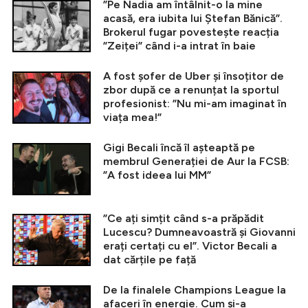
”Pe Nadia am întâlnit-o la mine
acasă, era iubita lui Ștefan Bănică”.
Brokerul fugar povestește reacția
”Zeiței” când i-a intrat în baie
A fost șofer de Uber și însoțitor de
zbor după ce a renunțat la sportul
profesionist: ”Nu mi-am imaginat în
viața mea!”
Gigi Becali încă îl așteaptă pe
membrul Generației de Aur la FCSB:
”A fost ideea lui MM”
”Ce ați simțit când s-a prăpădit
Lucescu? Dumneavoastră și Giovanni
erați certați cu el”. Victor Becali a
dat cărțile pe față
De la finalele Champions League la
afaceri în energie. Cum și-a