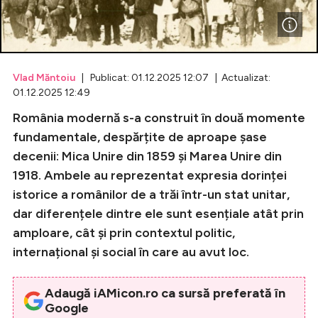
Celebrități
Breaking News
Vlad Măntoiu
| Publicat: 01.12.2025 12:07 | Actualizat:
01.12.2025 12:49
România modernă s-a construit în două momente
fundamentale, despărțite de aproape șase
decenii: Mica Unire din 1859 și Marea Unire din
1918. Ambele au reprezentat expresia dorinței
istorice a românilor de a trăi într-un stat unitar,
dar diferențele dintre ele sunt esențiale atât prin
Intră în cont
amploare, cât și prin contextul politic,
internațional și social în care au avut loc.
Creează cont
Adaugă iAMicon.ro ca sursă preferată în
Google