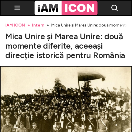
iAM ICON
Intern
Mica Unire și Marea Unire: două momente dif
Mica Unire și Marea Unire: două
momente diferite, aceeași
direcție istorică pentru România
Vedete
Breaking news
Evenimente
Emisiuni TV
Horoscop
Lifestyle