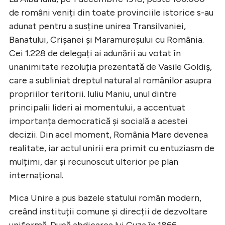
de români veniți din toate provinciile istorice s-au
adunat pentru a susține unirea Transilvaniei,
Banatului, Crișanei și Maramureșului cu România.
Cei 1.228 de delegați ai adunării au votat în
unanimitate rezoluția prezentată de Vasile Goldiș,
care a subliniat dreptul natural al românilor asupra
propriilor teritorii. Iuliu Maniu, unul dintre
principalii lideri ai momentului, a accentuat
importanța democratică și socială a acestei
decizii. Din acel moment, România Mare devenea
realitate, iar actul unirii era primit cu entuziasm de
mulțimi, dar și recunoscut ulterior pe plan
internațional.
Mica Unire a pus bazele statului român modern,
creând instituții comune și direcții de dezvoltare
uniformă. După abdicarea lui Cuza în 1866,