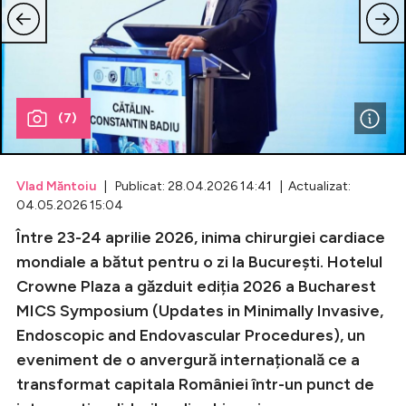
Celebrități
Breaking News
(7)
Vlad Măntoiu
| Publicat: 28.04.2026 14:41 | Actualizat:
04.05.2026 15:04
Între 23-24 aprilie 2026, inima chirurgiei cardiace
mondiale a bătut pentru o zi la București. Hotelul
Crowne Plaza a găzduit ediția 2026 a Bucharest
Intră în cont
MICS Symposium (Updates in Minimally Invasive,
Creează cont
Endoscopic and Endovascular Procedures), un
eveniment de o anvergură internațională ce a
transformat capitala României într-un punct de