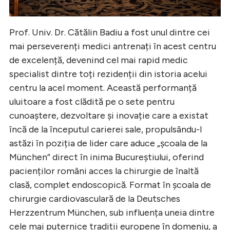
Prof. Univ. Dr. Cătălin Badiu a fost unul dintre cei
mai perseverenți medici antrenați în acest centru
de excelență, devenind cel mai rapid medic
specialist dintre toți rezidenții din istoria acelui
centru la acel moment. Această performanță
uluitoare a fost clădită pe o sete pentru
cunoaștere, dezvoltare și inovație care a existat
încă de la începutul carierei sale, propulsându-l
astăzi în poziția de lider care aduce „școala de la
München” direct în inima Bucureștiului, oferind
pacienților români acces la chirurgie de înaltă
clasă, complet endoscopică. Format în școala de
chirurgie cardiovasculară de la Deutsches
Herzzentrum München, sub influența uneia dintre
cele mai puternice tradiții europene în domeniu, a