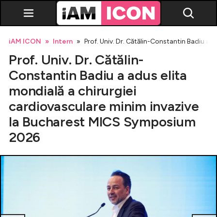
iAM ICON
Intern
Prof. Univ. Dr. Cătălin-Constantin Badiu a
Prof. Univ. Dr. Cătălin-
Constantin Badiu a adus elita
mondială a chirurgiei
cardiovasculare minim invazive
Vedete
la Bucharest MICS Symposium
Breaking news
2026
Evenimente
Emisiuni TV
Horoscop
Lifestyle