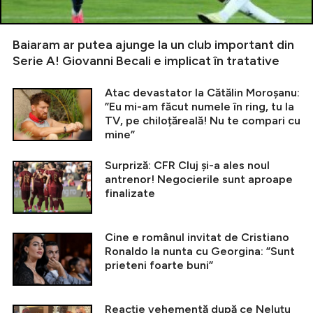
Baiaram ar putea ajunge la un club important din
Serie A! Giovanni Becali e implicat în tratative
Atac devastator la Cătălin Moroșanu:
”Eu mi-am făcut numele în ring, tu la
TV, pe chiloțăreală! Nu te compari cu
mine”
Surpriză: CFR Cluj și-a ales noul
antrenor! Negocierile sunt aproape
finalizate
Cine e românul invitat de Cristiano
Ronaldo la nunta cu Georgina: ”Sunt
prieteni foarte buni”
Reacție vehementă după ce Neluțu