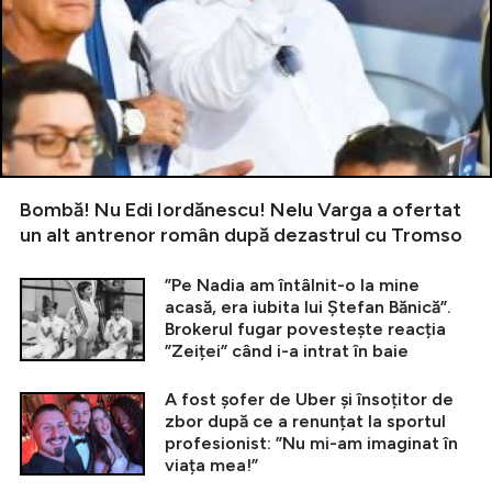
Bombă! Nu Edi Iordănescu! Nelu Varga a ofertat
un alt antrenor român după dezastrul cu Tromso
”Pe Nadia am întâlnit-o la mine
acasă, era iubita lui Ștefan Bănică”.
Brokerul fugar povestește reacția
”Zeiței” când i-a intrat în baie
A fost șofer de Uber și însoțitor de
zbor după ce a renunțat la sportul
profesionist: ”Nu mi-am imaginat în
viața mea!”