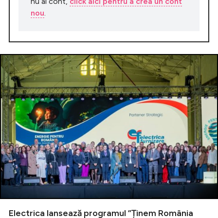
nu ai cont,
click aici pentru a crea un cont
nou
.
Electrica lansează programul ”Ținem România