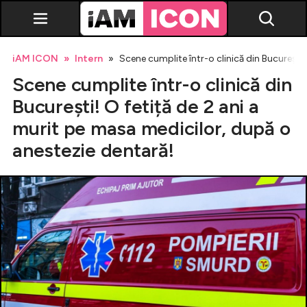
iAM ICON
Intern
Scene cumplite într-o clinică din București!
Scene cumplite într-o clinică din
București! O fetiță de 2 ani a
murit pe masa medicilor, după o
anestezie dentară!
Vedete
Breaking news
Evenimente
Emisiuni TV
Horoscop
Lifestyle