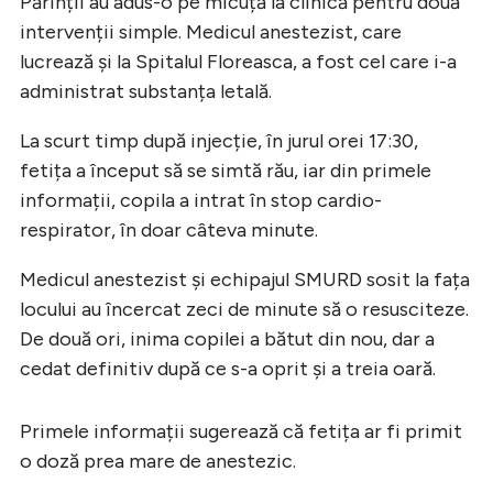
Părinții au adus-o pe micuță la clinică pentru două
intervenții simple. Medicul anestezist, care
lucrează și la Spitalul Floreasca, a fost cel care i-a
administrat substanța letală.
La scurt timp după injecție, în jurul orei 17:30,
fetița a început să se simtă rău, iar din primele
informații, copila a intrat în stop cardio-
respirator, în doar câteva minute.
Medicul anestezist și echipajul SMURD sosit la fața
locului au încercat zeci de minute să o resusciteze.
De două ori, inima copilei a bătut din nou, dar a
cedat definitiv după ce s-a oprit și a treia oară.
Primele informații sugerează că fetița ar fi primit
o doză prea mare de anestezic.