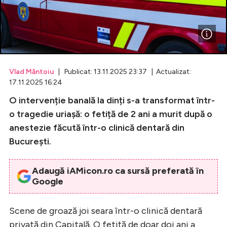
Celebrități
Breaking News
Vlad Măntoiu
| Publicat: 13.11.2025 23:37 | Actualizat:
17.11.2025 16:24
O intervenție banală la dinți s-a transformat într-
o tragedie uriașă: o fetiță de 2 ani a murit după o
anestezie făcută într-o clinică dentară din
București.
Intră în cont
Adaugă iAMicon.ro ca sursă preferată în
Google
Creează cont
Scene de groază joi seara într-o clinică dentară
privată din Capitală. O fetiță de doar doi ani a