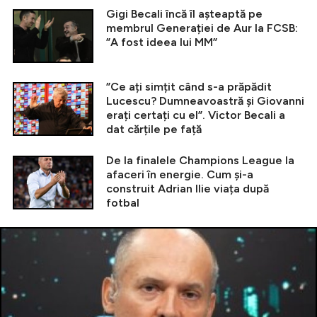
Gigi Becali încă îl așteaptă pe
membrul Generației de Aur la FCSB:
”A fost ideea lui MM”
”Ce ați simțit când s-a prăpădit
Lucescu? Dumneavoastră și Giovanni
erați certați cu el”. Victor Becali a
dat cărțile pe față
De la finalele Champions League la
afaceri în energie. Cum și-a
construit Adrian Ilie viața după
fotbal