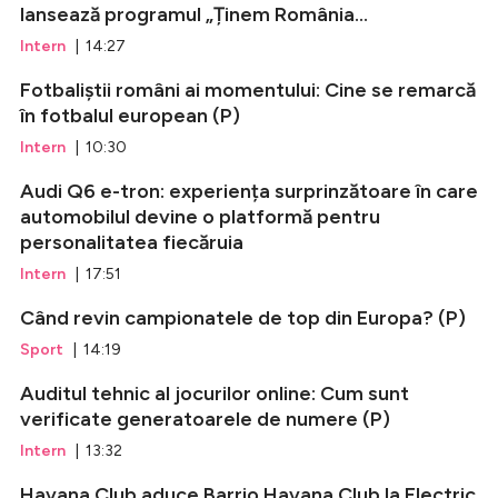
lansează programul „Ținem România...
Intern
| 14:27
Fotbaliștii români ai momentului: Cine se remarcă
în fotbalul european (P)
Intern
| 10:30
Audi Q6 e-tron: experiența surprinzătoare în care
automobilul devine o platformă pentru
personalitatea fiecăruia
Intern
| 17:51
Când revin campionatele de top din Europa? (P)
Sport
| 14:19
Auditul tehnic al jocurilor online: Cum sunt
verificate generatoarele de numere (P)
Intern
| 13:32
Havana Club aduce Barrio Havana Club la Electric