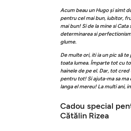
Acum beau un Hugo și simt do
pentru cel mai bun, iubitor, fru
mai bun! Si de la mine si Cata 
determinarea si perfectionismul
glume.
De multe ori, iti ia un pic să t
toata lumea. Împarte tot cu toti
hainele de pe el. Dar, tot cred
pentru tot! Si ajuta-ma sa ma d
langa el mereu! La multi ani, i
Cadou special pent
Cătălin Rizea