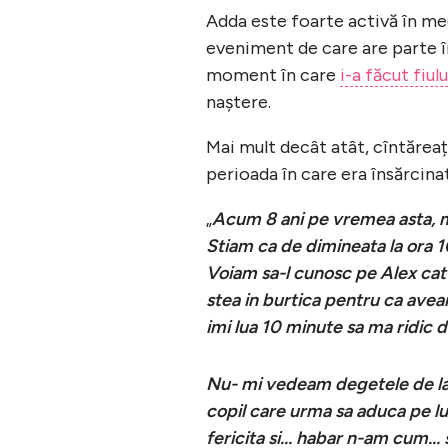
Adda este foarte activă în medi
eveniment de care are parte în 
moment în care
i-a făcut fiul
naștere.
Mai mult decât atât, cîntăreața
perioada în care era însărcinat
„
Acum 8 ani pe vremea asta, m
Stiam ca de dimineata la ora 10
Voiam sa-l cunosc pe Alex cat
stea in burtica pentru ca aveam
imi lua 10 minute sa ma ridic d
Nu- mi vedeam degetele de la 
copil care urma sa aduca pe lu
fericita si... habar n-am cum..