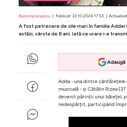
Ramona Ionescu
| Publicat: 22.10.2024 17:53 | Actualizat
A fost petrecere de zile mari în familia Addei (
astăzi, vârsta de 8 ani. Iată ce urare i-a transm
Adaugă i
Adda - una dintre cântărețele 
muzicală - și Cătălin Rizea (37 
devenit părinții unui băiețel, 
nedespărțit, participând împreu