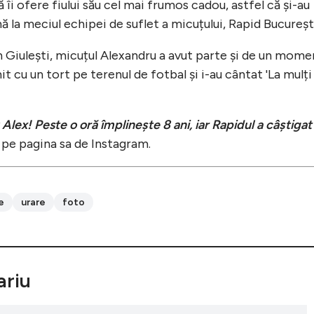
ă îi ofere fiului său cel mai frumos cadou, astfel că și-au
ă la meciul echipei de suflet a micuțului, Rapid Bucureșt
n Giulești, micuțul Alexandru a avut parte și de un mome
nit cu un tort pe terenul de fotbal și i-au cântat 'La mulți
lex! Peste o oră împlinește 8 ani, iar Rapidul a câștigat
a pe pagina sa de Instagram.
e
urare
foto
riu