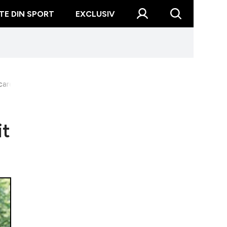
TE DIN SPORT
EXCLUSIV
n care a devenit mamă
it