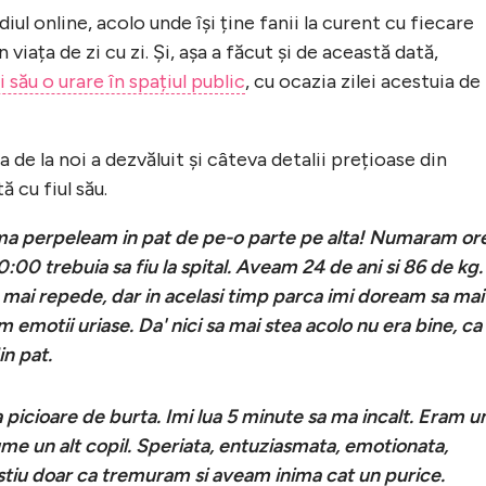
ul online, acolo unde își ține fanii la curent cu fiecare
viața de zi cu zi. Și, așa a făcut și de această dată,
ui său o urare în spațiul public
, cu ocazia zilei acestuia de
 de la noi a dezvăluit și câteva detalii prețioase din
ă cu fiul său.
a perpeleam in pat de pe-o parte pe alta! Numaram ore
:00 trebuia sa fiu la spital. Aveam 24 de ani si 86 de kg.
 mai repede, dar in acelasi timp parca imi doream sa mai
 emotii uriase. Da' nici sa mai stea acolo nu era bine, ca
in pat.
picioare de burta. Imi lua 5 minute sa ma incalt. Eram u
me un alt copil. Speriata, entuziasmata, emotionata,
. stiu doar ca tremuram si aveam inima cat un purice.