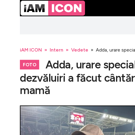
iAM ICON
Intern
Vedete
Adda, urare specia
Adda, urare special
FOTO
dezvăluiri a făcut cântăr
mamă