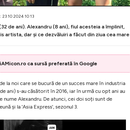
: 23.10.2024 10:13
32 de ani). Alexandru (8 ani), fiul acesteia a împlinit,
is artista, dar și ce dezvăluiri a făcut din ziua cea mare
AMicon.ro ca sursă preferată în Google
de la noi care se bucură de un succes mare în industria
de ani) s-au căsătorit în 2016, iar în urmă cu opt ani au
pe nume Alexandru. De atunci, cei doi soți sunt de
nă și la 'Asia Express', sezonul 3.