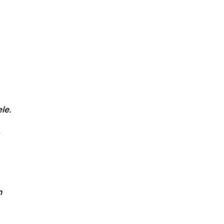
le.
n