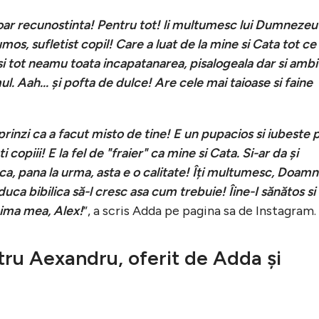
ar recunostinta! Pentru tot! li multumesc lui Dumnezeu
mos, sufletist copil! Care a luat de la mine si Cata tot ce
si tot neamu toata incapatanarea, pisalogeala dar si ambit
. Aah... și pofta de dulce! Are cele mai taioase si faine
e prinzi ca a facut misto de tine! E un pupacios si iubeste 
 copiii! E la fel de "fraier" ca mine si Cata. Si-ar da și
 ca, pana la urma, asta e o calitate! Îți multumesc, Doamn
uca bibilica să-l cresc asa cum trebuie! Îine-I sănătos si f
nima mea, Alex!
”, a scris Adda pe pagina sa de Instagram.
ru Aexandru, oferit de Adda și