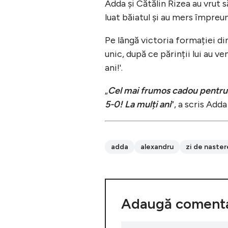
Adda și Cătălin Rizea au vrut s
luat băiatul și au mers împreun
Pe lângă victoria formației di
unic, după ce părinții lui au ve
ani!'.
„
Cel mai frumos cadou pentru A
5-0! La mulți ani
”, a scris Add
adda
alexandru
zi de naster
Adaugă comenta