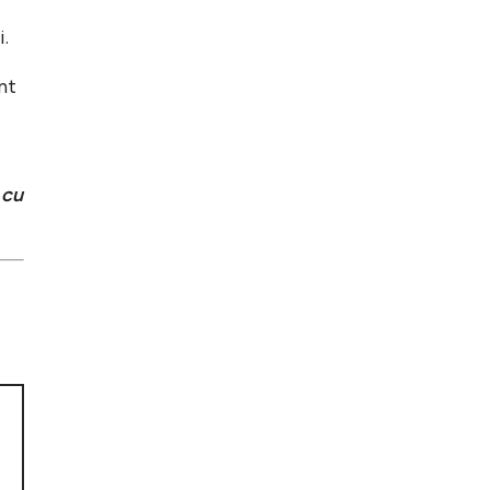
i.
nt
 cu