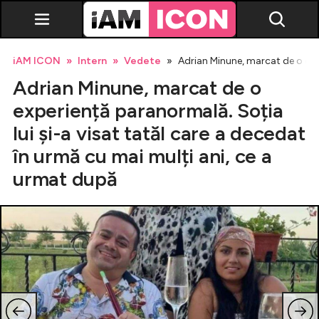
iAM ICON
Intern
Vedete
Adrian Minune, marcat de o expe
Adrian Minune, marcat de o
experiență paranormală. Soția
lui și-a visat tatăl care a decedat
în urmă cu mai mulți ani, ce a
Vedete
urmat după
Breaking news
Evenimente
Emisiuni TV
Horoscop
Lifestyle