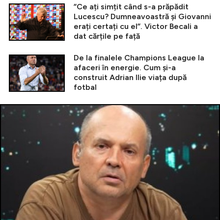
”Ce ați simțit când s-a prăpădit
Lucescu? Dumneavoastră și Giovanni
erați certați cu el”. Victor Becali a
dat cărțile pe față
De la finalele Champions League la
afaceri în energie. Cum și-a
construit Adrian Ilie viața după
fotbal