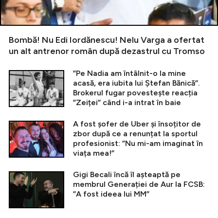
Bombă! Nu Edi Iordănescu! Nelu Varga a ofertat
un alt antrenor român după dezastrul cu Tromso
”Pe Nadia am întâlnit-o la mine
acasă, era iubita lui Ștefan Bănică”.
Brokerul fugar povestește reacția
”Zeiței” când i-a intrat în baie
A fost șofer de Uber și însoțitor de
zbor după ce a renunțat la sportul
profesionist: ”Nu mi-am imaginat în
viața mea!”
Gigi Becali încă îl așteaptă pe
membrul Generației de Aur la FCSB:
”A fost ideea lui MM”