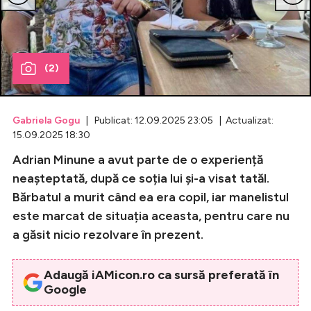
Celebrități
Breaking News
(2)
Gabriela Gogu
| Publicat: 12.09.2025 23:05 | Actualizat:
15.09.2025 18:30
Adrian Minune a avut parte de o experiență
neașteptată, după ce soția lui și-a visat tatăl.
Bărbatul a murit când ea era copil, iar manelistul
este marcat de situația aceasta, pentru care nu
Intră în cont
a găsit nicio rezolvare în prezent.
Creează cont
Adaugă iAMicon.ro ca sursă preferată în
Google