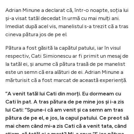
Adrian Minune a declarat că, într-o noapte, soția lui
și-a visat tatăl decedat în urmă cu mai mulți ani.
Imediat după acel vis, manelistul s-a trezit că a tras
cineva pătura jos de pe el.
Pătura a fost găsită la capătul patului, iar în visul
respectiv, Cati Simionescu ar fi primit un mesaj de
la tatăl ei, și anume că pătura trasă de pe manelist
este un semn că era alături de ei. Adrian Minune a
mărturisit că a fost marcat de această experiență.
”A venit tatăl lui Cati din morți. Eu dormeam cu
Cati în pat. A tras pătura de pe mine jos și i-a zis
lui Cati: ”Spune-i că am venit și ca semn am tras
pătura de pe el, e jos, la capul patului. Ce preot să
mai chem când mi-a zis Cati că a venit tata, când
știam, că tatăl ei a mort? Mi-a spus ”E jos pătura