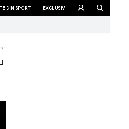
TE DIN SPORT
EXCLUSIV
a făcut furori în rândul fanilor
u