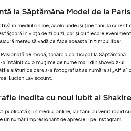
ntă la Săptămâna Modei de la Paris
vă în mediul online, acolo unde își ține fanii la curent 
sfășoară în viața de zi cu zi, dar și cu fiecare evenimen
 bucură mereu să vadă ce face aceasta în timpul liber.
ă. Pasionată de modă, tânăra a participat la Săptămâna
s-a întâlnit cu o mulțime de nume mari din showbiz-ul
ățile alături de care s-a fotografiat se număra si „Alfie” 
i real Lucien Laviscount.
afie inedita cu noul iubit al Shakire
publicată și în mediul online, iar fanii au venit rapid cu
 de un număr impresionant de aprecieri pe Instagram.