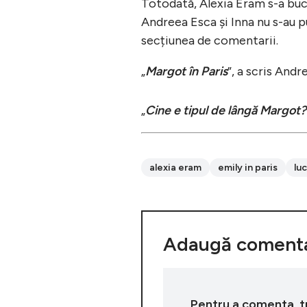
Totodată, Alexia Eram s-a bucu
Andreea Esca și Inna nu s-au pu
secțiunea de comentarii.
„
Margot în Paris
”, a scris Andr
„
Cine e tipul de lângă Margot?
alexia eram
emily in paris
lu
Adaugă comenta
Pentru a comenta, tre