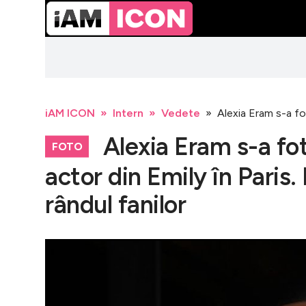
iAM ICON
Intern
Vedete
Alexia Eram s-a fot
Alexia Eram s-a fot
FOTO
actor din Emily în Paris.
rândul fanilor