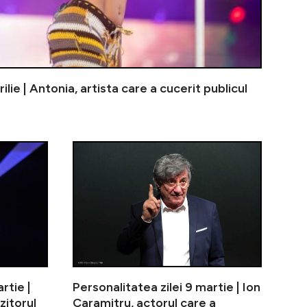
rilie | Antonia, artista care a cucerit publicul
Dan Bittman, vocea care a marcat generații de muzică r
Personalitatea zilei 22 martie | Tora Vasilescu, ac
Personalitat
rtie |
Personalitatea zilei 9 martie | Ion
itorul
Caramitru, actorul care a