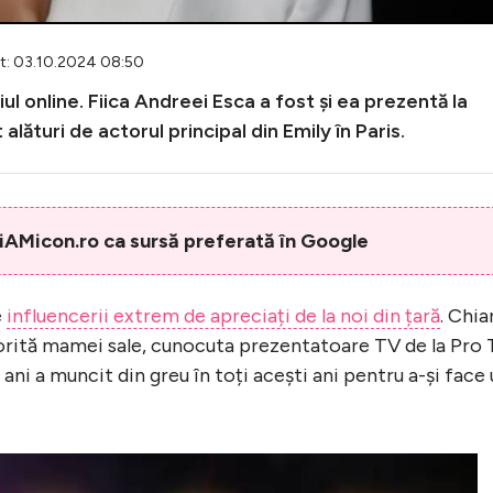
at: 03.10.2024 08:50
iul online. Fiica Andreei Esca a fost și ea prezentă la
lături de actorul principal din Emily în Paris.
AMicon.ro ca sursă preferată în Google
e
influencerii extrem de apreciați de la noi din țară
. Chia
orită mamei sale, cunocuta prezentatoare TV de la Pro
ani a muncit din greu în toți acești ani pentru a-și face