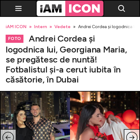
iAM ICON
Intern
Vedete
Andrei Cordea și logodnica lui, 
Andrei Cordea și
FOTO
logodnica lui, Georgiana Maria,
se pregătesc de nuntă!
Vedete
Fotbalistul și-a cerut iubita în
căsătorie, în Dubai
Breaking news
Evenimente
Emisiuni TV
Horoscop
Lifestyle