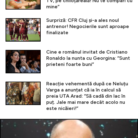
TV, pe chiloțăreală! Nu te compari cu
mine”
Surpriză: CFR Cluj și-a ales noul
antrenor! Negocierile sunt aproape
finalizate
Cine e românul invitat de Cristiano
Ronaldo la nunta cu Georgina: ”Sunt
prieteni foarte buni”
Reacție vehementă după ce Neluțu
Varga a anunțat că ia în calcul să
preia UTA Arad: ”Să cadă din lac în
puț. Jale mai mare decât acolo nu
este nicăieri!”