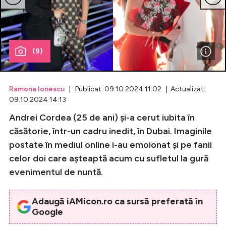
Celebrități
Breaking News
(9)
Ramona Ionescu
| Publicat: 09.10.2024 11:02 | Actualizat:
09.10.2024 14:13
Andrei Cordea (25 de ani) și-a cerut iubita în
căsătorie, într-un cadru inedit, în Dubai. Imaginile
postate în mediul online i-au emoionat și pe fanii
celor doi care așteaptă acum cu sufletul la gură
Intră în cont
evenimentul de nuntă.
Creează cont
Adaugă iAMicon.ro ca sursă preferată în
Google