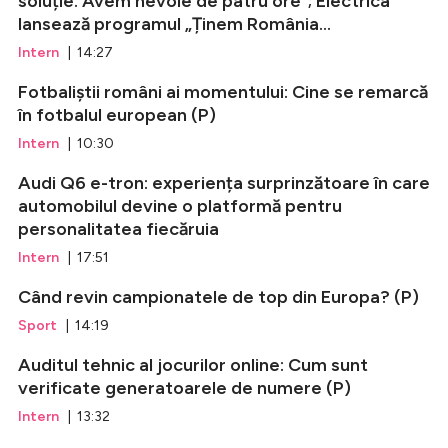
soluție. Avem nevoie de patru ore”; Electrica
lansează programul „Ținem România...
Intern
| 14:27
Fotbaliștii români ai momentului: Cine se remarcă
în fotbalul european (P)
Intern
| 10:30
Audi Q6 e-tron: experiența surprinzătoare în care
automobilul devine o platformă pentru
personalitatea fiecăruia
Intern
| 17:51
Când revin campionatele de top din Europa? (P)
Sport
| 14:19
Auditul tehnic al jocurilor online: Cum sunt
verificate generatoarele de numere (P)
Intern
| 13:32