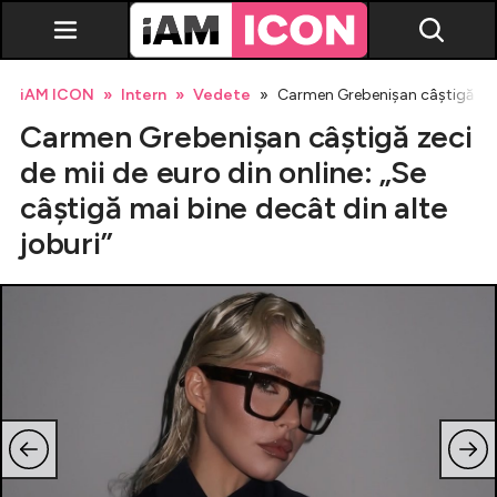
iAM ICON
Intern
Vedete
Carmen Grebenișan câștigă zeci 
Carmen Grebenișan câștigă zeci
de mii de euro din online: „Se
câștigă mai bine decât din alte
joburi”
Vedete
Breaking news
Evenimente
Emisiuni TV
Horoscop
Lifestyle