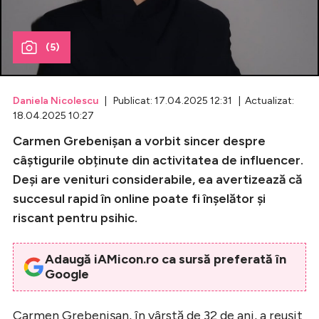
Celebrități
(5)
Breaking News
Daniela Nicolescu
| Publicat: 17.04.2025 12:31 | Actualizat:
18.04.2025 10:27
Carmen Grebenișan a vorbit sincer despre
câștigurile obținute din activitatea de influencer.
Deși are venituri considerabile, ea avertizează că
succesul rapid în online poate fi înșelător și
riscant pentru psihic.
Intră în cont
Adaugă iAMicon.ro ca sursă preferată în
Creează cont
Google
Carmen Grebenișan, în vârstă de 32 de ani, a reușit