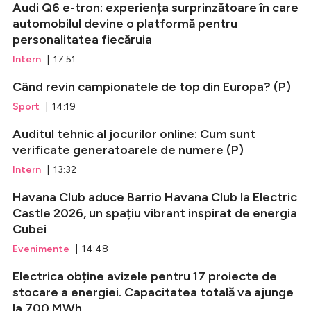
Audi Q6 e-tron: experiența surprinzătoare în care
automobilul devine o platformă pentru
personalitatea fiecăruia
Intern
| 17:51
Când revin campionatele de top din Europa? (P)
Sport
| 14:19
Auditul tehnic al jocurilor online: Cum sunt
verificate generatoarele de numere (P)
Intern
| 13:32
Havana Club aduce Barrio Havana Club la Electric
Castle 2026, un spațiu vibrant inspirat de energia
Cubei
Evenimente
| 14:48
Electrica obține avizele pentru 17 proiecte de
stocare a energiei. Capacitatea totală va ajunge
la 700 MWh