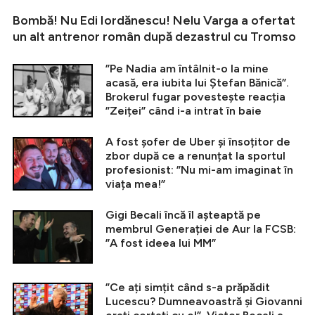
Bombă! Nu Edi Iordănescu! Nelu Varga a ofertat
un alt antrenor român după dezastrul cu Tromso
”Pe Nadia am întâlnit-o la mine
acasă, era iubita lui Ștefan Bănică”.
Brokerul fugar povestește reacția
”Zeiței” când i-a intrat în baie
A fost șofer de Uber și însoțitor de
zbor după ce a renunțat la sportul
profesionist: ”Nu mi-am imaginat în
viața mea!”
Gigi Becali încă îl așteaptă pe
membrul Generației de Aur la FCSB:
”A fost ideea lui MM”
”Ce ați simțit când s-a prăpădit
Lucescu? Dumneavoastră și Giovanni