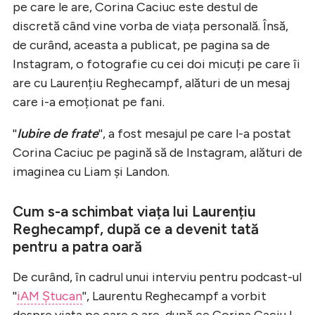
pe care le are, Corina Caciuc este destul de
discretă când vine vorba de viața personală. Însă,
de curând, aceasta a publicat, pe pagina sa de
Instagram, o fotografie cu cei doi micuți pe care îi
are cu Laurențiu Reghecampf, alături de un mesaj
care i-a emoționat pe fani.
''
Iubire de frate
'', a fost mesajul pe care l-a postat
Corina Caciuc pe pagină să de Instagram, alături de
imaginea cu Liam și Landon.
Cum s-a schimbat viața lui Laurențiu
Reghecampf, după ce a devenit tată
pentru a patra oară
De curând, în cadrul unui interviu pentru podcast-ul
''
iAM Ștucan
'', Laurentu Reghecampf a vorbit
despre viața pe care o are, după ce Corina Caciu l-