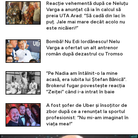
Reacție vehementă după ce Neluțu
Varga a anunțat că ia în calcul să
preia UTA Arad: ”Să cadă din lac în
puț. Jale mai mare decât acolo nu
este nicăieri!”
Bombă! Nu Edi Iordănescu! Nelu
Varga a ofertat un alt antrenor
român după dezastrul cu Tromso
”Pe Nadia am întâlnit-o la mine
acasă, era iubita lui Ștefan Bănică”.
Brokerul fugar povestește reacția
”Zeiței” când i-a intrat în baie
A fost șofer de Uber și însoțitor de
zbor după ce a renunțat la sportul
profesionist: ”Nu mi-am imaginat în
viața mea!”