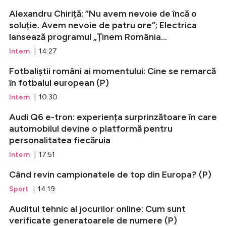
Alexandru Chiriță: ”Nu avem nevoie de încă o
soluție. Avem nevoie de patru ore”; Electrica
lansează programul „Ținem România...
Intern
| 14:27
Fotbaliștii români ai momentului: Cine se remarcă
în fotbalul european (P)
Intern
| 10:30
Audi Q6 e-tron: experiența surprinzătoare în care
automobilul devine o platformă pentru
personalitatea fiecăruia
Intern
| 17:51
Când revin campionatele de top din Europa? (P)
Sport
| 14:19
Auditul tehnic al jocurilor online: Cum sunt
verificate generatoarele de numere (P)