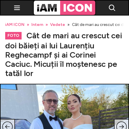
iAM ICON
Intern
Vedete
Cât de mari au crescut cei doi b
Cât de mari au crescut cei
FOTO
doi băieți ai lui Laurențiu
Reghecampf și ai Corinei
Vedete
Caciuc. Micuții îl moștenesc pe
tatăl lor
Breaking news
Evenimente
Emisiuni TV
Horoscop
Lifestyle