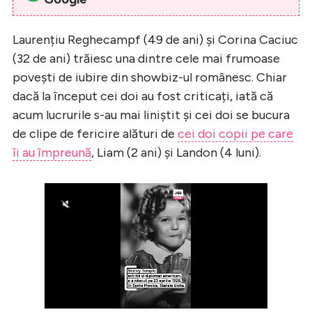
Laurențiu Reghecampf (49 de ani) și Corina Caciuc
(32 de ani) trăiesc una dintre cele mai frumoase
povești de iubire din showbiz-ul românesc. Chiar
dacă la început cei doi au fost criticați, iată că
acum lucrurile s-au mai liniștit și cei doi se bucura
de clipe de fericire alături de
cei doi copii pe care
îi au împreună
, Liam (2 ani) și Landon (4 luni).