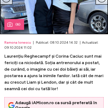
Celebrități
Breaking News
(6)
Ramona Ionescu
| Publicat: 08.10.2024 14:32 | Actualizat:
09.10.2024 11:02
Laurențiu Reghecampf și Corina Caciuc sunt mai
fericiți ca niciodată. Soția antrenorului a postat,
de curând, o imagine cu cei doi băieți ai săi, iar
postarea a ajuns la inimile fanilor. Iată cât de mari
Intră în cont
au crescut Liam și Lendon, dar și cât de mult
Creează cont
seamnă cei doi cu tatăl lor!
Adaugă iAMicon.ro ca sursă preferată în
Google