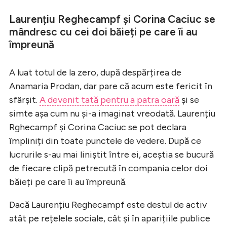
Laurențiu Reghecampf și Corina Caciuc se
mândresc cu cei doi băieți pe care îi au
împreună
A luat totul de la zero, după despărțirea de
Anamaria Prodan, dar pare că acum este fericit în
sfârșit.
A devenit tată pentru a patra oară
și se
simte așa cum nu și-a imaginat vreodată. Laurențiu
Rghecampf și Corina Caciuc se pot declara
împliniți din toate punctele de vedere. După ce
lucrurile s-au mai liniștit între ei, aceștia se bucură
de fiecare clipă petrecută în compania celor doi
băieți pe care îi au împreună.
Dacă Laurențiu Reghecampf este destul de activ
atât pe rețelele sociale, cât și în aparițiile publice