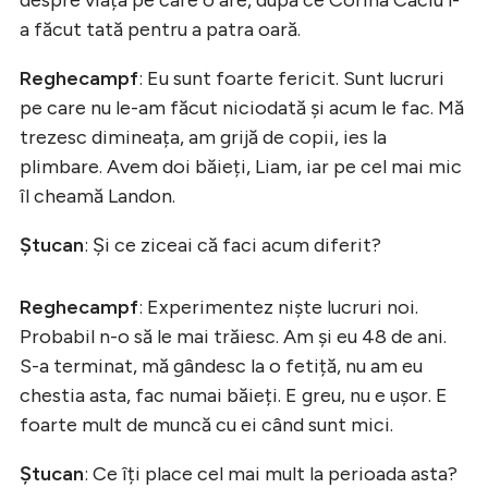
a făcut tată pentru a patra oară.
Reghecampf
: Eu sunt foarte fericit. Sunt lucruri
pe care nu le-am făcut niciodată și acum le fac. Mă
trezesc dimineața, am grijă de copii, ies la
plimbare. Avem doi băieți, Liam, iar pe cel mai mic
îl cheamă Landon.
Ștucan
: Și ce ziceai că faci acum diferit?
Reghecampf
: Experimentez niște lucruri noi.
Probabil n-o să le mai trăiesc. Am și eu 48 de ani.
S-a terminat, mă gândesc la o fetiță, nu am eu
chestia asta, fac numai băieți. E greu, nu e ușor. E
foarte mult de muncă cu ei când sunt mici.
Ștucan
: Ce îți place cel mai mult la perioada asta?