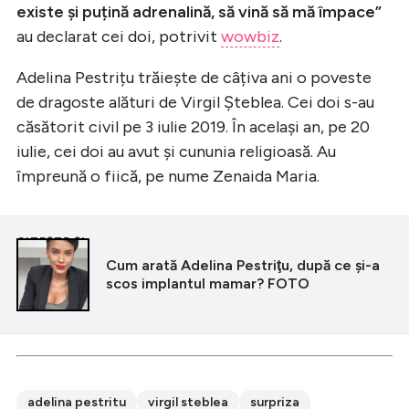
existe și puțină adrenalină, să vină să mă împace”
au declarat cei doi, potrivit
wowbiz
.
Adelina Pestrițu trăiește de câțiva ani o poveste
de dragoste alături de Virgil Șteblea. Cei doi s-au
căsătorit civil pe 3 iulie 2019. În același an, pe 20
iulie, cei doi au avut și cununia religioasă. Au
împreună o fiică, pe nume Zenaida Maria.
CITEȘTE ȘI
Cum arată Adelina Pestriţu, după ce şi-a
scos implantul mamar? FOTO
adelina pestritu
virgil steblea
surpriza