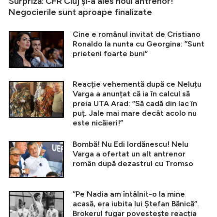
Surpriză: CFR Cluj și-a ales noul antrenor!
Negocierile sunt aproape finalizate
Cine e românul invitat de Cristiano
Ronaldo la nunta cu Georgina: ”Sunt
prieteni foarte buni”
Reacție vehementă după ce Neluțu
Varga a anunțat că ia în calcul să
preia UTA Arad: ”Să cadă din lac în
puț. Jale mai mare decât acolo nu
este nicăieri!”
Bombă! Nu Edi Iordănescu! Nelu
Varga a ofertat un alt antrenor
român după dezastrul cu Tromso
”Pe Nadia am întâlnit-o la mine
acasă, era iubita lui Ștefan Bănică”.
Brokerul fugar povestește reacția