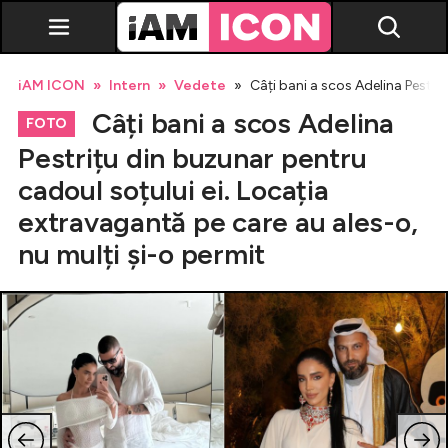
iAM ICON
Intern
Vedete
Câți bani a scos Adelina Pestri
Câți bani a scos Adelina
FOTO
Pestrițu din buzunar pentru
cadoul soțului ei. Locația
Vedete
extravagantă pe care au ales-o,
nu mulți și-o permit
Breaking news
Evenimente
Emisiuni TV
Horoscop
Lifestyle