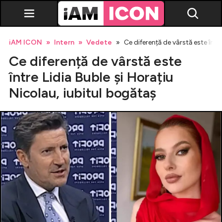
iAM ICON
Intern
Vedete
Ce diferență de vârstă este într
Ce diferență de vârstă este
între Lidia Buble și Horațiu
Nicolau, iubitul bogătaș
Vedete
Breaking news
Evenimente
Emisiuni TV
Horoscop
Lifestyle