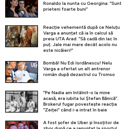
Ronaldo la nunta cu Georgina: ”Sunt
prieteni foarte buni”
Reacție vehementă după ce Neluțu
Varga a anunțat că ia în calcul să
preia UTA Arad: ”Să cadă din lac în
puț. Jale mai mare decât acolo nu
este nicăieri!”
Bombă! Nu Edi Iordănescu! Nelu
Varga a ofertat un alt antrenor
român după dezastrul cu Tromso
”Pe Nadia am întâlnit-o la mine
acasă, era iubita lui Ștefan Bănică”.
Brokerul fugar povestește reacția
”Zeiței” când i-a intrat în baie
A fost șofer de Uber și însoțitor de
zbor după ce a renunțat la sportul