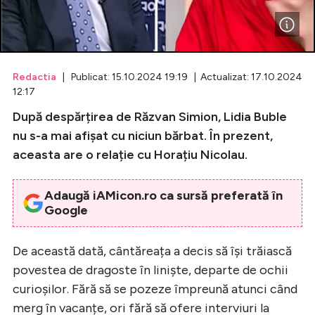
Celebrități
Breaking News
Redactia
| Publicat: 15.10.2024 19:19 | Actualizat: 17.10.2024
12:17
După despărțirea de Răzvan Simion, Lidia Buble
nu s-a mai afișat cu niciun bărbat. În prezent,
aceasta are o relație cu Horațiu Nicolau.
Adaugă iAMicon.ro ca sursă preferată în
Google
Intră în cont
De această dată, cântăreața a decis să își trăiască
Creează cont
povestea de dragoste în liniște, departe de ochii
curioșilor. Fără să se pozeze împreună atunci când
merg în vacanțe, ori fără să ofere interviuri la