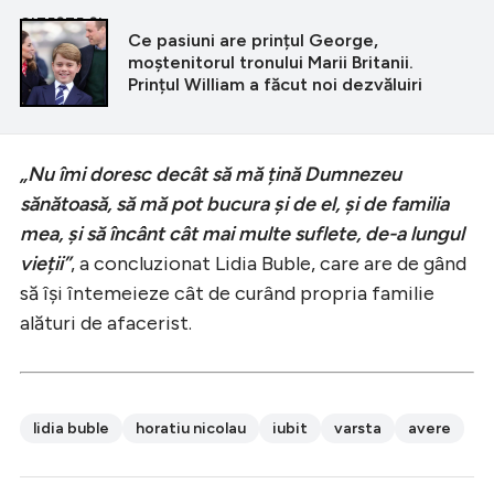
CITEȘTE ȘI
Ce pasiuni are prințul George,
moștenitorul tronului Marii Britanii.
Prințul William a făcut noi dezvăluiri
„Nu îmi doresc decât să mă țină Dumnezeu
sănătoasă, să mă pot bucura și de el, și de familia
mea, și să încânt cât mai multe suflete, de-a lungul
vieții”
, a concluzionat Lidia Buble, care are de gând
să își întemeieze cât de curând propria familie
alături de afacerist.
lidia buble
horatiu nicolau
iubit
varsta
avere