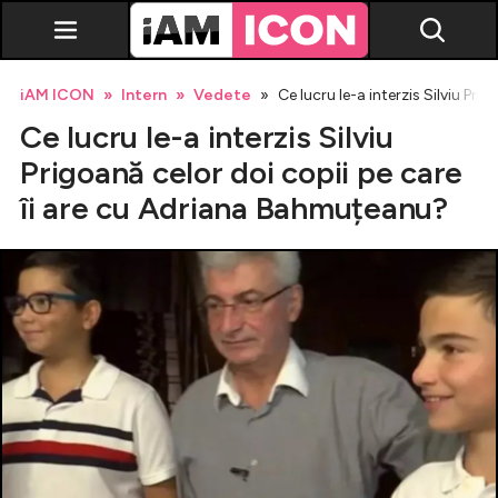
iAM ICON
Intern
Vedete
Ce lucru le-a interzis Silviu Pr
Ce lucru le-a interzis Silviu
Prigoană celor doi copii pe care
îi are cu Adriana Bahmuțeanu?
Vedete
Breaking news
Evenimente
Emisiuni TV
Horoscop
Lifestyle