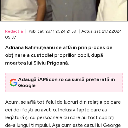
Celebrități
Breaking News
Redactia
| Publicat: 28.11.2024 21:59 | Actualizat: 21.12.2024
09:37
Adriana Bahmuțeanu se află în prin proces de
obținere a custodiei propriilor copii, după
moartea lui Silviu Prigoană.
Adaugă iAMicon.ro ca sursă preferată în
Google
Intră în cont
Acum, se află tot felul de lucruri din relația pe care
Creează cont
cei doi foști au avut-o. Inclusiv fapte care au
legătură și cu persoanele cu care au fost cuplați
de-a lungul timpului. Așa cum este cazul lui George