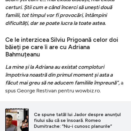
certuri. Știi cum e când încerci să unești două
familii, tot timpul vor fi provocări, întâmpini
dificultăți, dar se poate lucra la toate astea.
Ce le interzicea Silviu Prigoană celor doi
băieți pe care îi are cu Adriana
Bahmuțeanu
La mine și la Adriana au existat comploturi
împotriva noastră din primul moment și asta a
făcut mai greu să ne aducem familiile împreună”,
a
spus George Restivan pentru wowbiz.ro.
CITEȘTE ȘI
Ce spune tatăl lui Jador despre anunțul
fiului său că se însoară. Romeo
Dumitrache: ”Nu-i cunosc planurile”