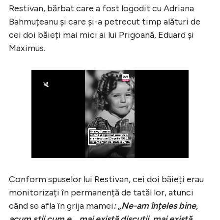
Restivan, bărbat care a fost logodit cu Adriana
Bahmuțeanu și care și-a petrecut timp alături de
cei doi băieți mai mici ai lui Prigoană, Eduard și
Maximus.
Conform spuselor lui Restivan, cei doi băieți erau
monitorizați în permanență de tatăl lor, atunci
când se afla în grija mamei
: „Ne-am înțeles bine,
acum știi cum e... mai există discuții, mai există