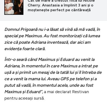
Cât de mare a crescut fiica lui Nicole
Cherry. Anastasia a împlinit 3 ani și o
moștenește perfect pe cântăreață
Domnul Prigoană nu i-a lăsat să vină să mă vadă, în
special pe Maximus. Au fost monitorizați că lumea
zice că poate Adriana inventează, dar aici am
evidența foarte clară.
Într-o seară când Maximus și Eduard au venit la
Adriana, în momentul în care Maximus a intrat pe
ușă a și primit un mesaj de la tatăl lui și îl întreba de
ce a venit la mama lui. Aveau GPS pe telefon și a
putut să vadă, în momentul acela, unde au fost
Maximus și Eduard”,
a mai declarat Restivan
pentru aceeași sursă.