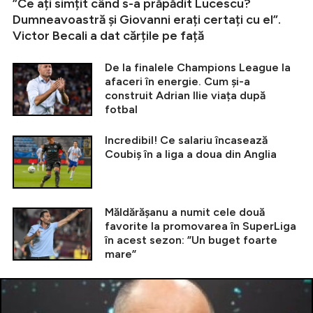
”Ce ați simțit când s-a prăpădit Lucescu?
Dumneavoastră și Giovanni erați certați cu el”.
Victor Becali a dat cărțile pe față
De la finalele Champions League la
afaceri în energie. Cum și-a
construit Adrian Ilie viața după
fotbal
Incredibil! Ce salariu încasează
Coubiș în a liga a doua din Anglia
Măldărășanu a numit cele două
favorite la promovarea în SuperLiga
în acest sezon: ”Un buget foarte
mare”