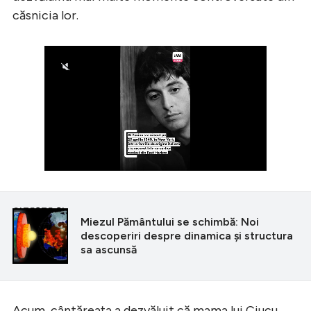
căsnicia lor.
CITEȘTE ȘI
Miezul Pământului se schimbă: Noi
descoperiri despre dinamica și structura
sa ascunsă
Acum, cântăreața a dezvăluit că mama lui Ciucu