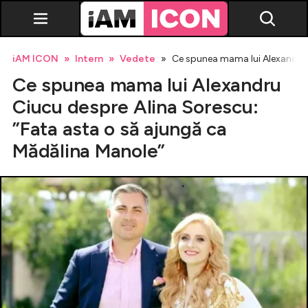
iAM ICON
Intern
Vedete
Ce spunea mama lui Alexandru C
Ce spunea mama lui Alexandru
Ciucu despre Alina Sorescu:
”Fata asta o să ajungă ca
Mădălina Manole”
Vedete
Breaking news
Evenimente
Emisiuni TV
Horoscop
Lifestyle