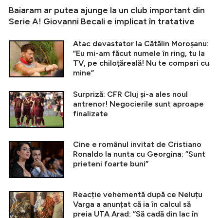
Baiaram ar putea ajunge la un club important din
Serie A! Giovanni Becali e implicat în tratative
Atac devastator la Cătălin Moroșanu:
”Eu mi-am făcut numele în ring, tu la
TV, pe chiloțăreală! Nu te compari cu
mine”
Surpriză: CFR Cluj și-a ales noul
antrenor! Negocierile sunt aproape
finalizate
Cine e românul invitat de Cristiano
Ronaldo la nunta cu Georgina: ”Sunt
prieteni foarte buni”
Reacție vehementă după ce Neluțu
Varga a anunțat că ia în calcul să
preia UTA Arad: ”Să cadă din lac în