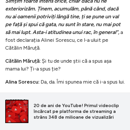
Simțim foarte intens orice, chiar dacă nu ne
exteriorizăm. Ținem, acumulăm, până când, dacă
nu ai oamenii potriviți lângă tine, ți se pune un val
pe față și spui că gata, nu sunt în stare, nu mai pot
să mai lupt. Asta-i atitudinea unui rac, în general”,
a
fost declarația Alinei Sorescu, ce l-a uluit pe
Cătălin Măruță.
Cătălin Măruță:
Și tu de unde știi că a spus așa
mama lui? Ți-a spus ție?
Alina Sorescu:
Da, da. Îmi spunea mie că i-a spus lui.
CITEȘTE ȘI
20 de ani de YouTube! Primul videoclip
încărcat pe platforma de streaming a
strâns 348 de milioane de vizualizări