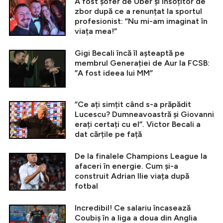
A fost șofer de Uber și însoțitor de
zbor după ce a renunțat la sportul
profesionist: ”Nu mi-am imaginat în
viața mea!”
Gigi Becali încă îl așteaptă pe
membrul Generației de Aur la FCSB:
”A fost ideea lui MM”
”Ce ați simțit când s-a prăpădit
Lucescu? Dumneavoastră și Giovanni
erați certați cu el”. Victor Becali a
dat cărțile pe față
De la finalele Champions League la
afaceri în energie. Cum și-a
construit Adrian Ilie viața după
fotbal
Incredibil! Ce salariu încasează
Coubiș în a liga a doua din Anglia