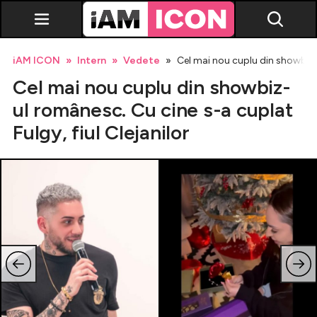
iAM ICON
Intern
Vedete
Cel mai nou cuplu din showbiz-u
Cel mai nou cuplu din showbiz-
ul românesc. Cu cine s-a cuplat
Fulgy, fiul Clejanilor
Vedete
Breaking news
Evenimente
Emisiuni TV
Horoscop
Lifestyle