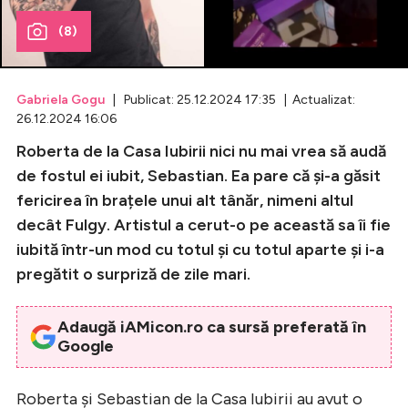
(8)
Celebrități
Breaking News
Gabriela Gogu
| Publicat: 25.12.2024 17:35 | Actualizat:
26.12.2024 16:06
Roberta de la Casa Iubirii nici nu mai vrea să audă
de fostul ei iubit, Sebastian. Ea pare că și-a găsit
fericirea în brațele unui alt tânăr, nimeni altul
decât Fulgy. Artistul a cerut-o pe această sa îi fie
iubită într-un mod cu totul și cu totul aparte și i-a
pregătit o surpriză de zile mari.
Intră în cont
Adaugă iAMicon.ro ca sursă preferată în
Creează cont
Google
Roberta și Sebastian de la Casa Iubirii au avut o