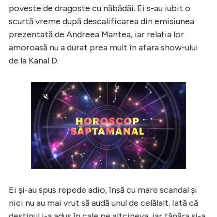
poveste de dragoste cu năbădăi. Ei s-au iubit o
scurtă vreme după descalificarea din emisiunea
prezentată de Andreea Mantea, iar relația lor
amoroasă nu a durat prea mult în afara show-ului
de la Kanal D.
Ei și-au spus repede adio, însă cu mare scandal și
nici nu au mai vrut să audă unul de celălalt. Iată că
destinul i-a adus în cale pe altcineva, iar tânăra și-a