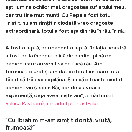
ești lumina ochilor mei, dragostea sufletului meu,
pentru tine mut munți. Cu Pepe a fost totul
liniștit, nu am simțit niciodată vreo dragoste
extraordinară, totul a fost așa din rău în rău, în rău.
A fost o luptă, permanent o luptă. Relația noastră
a fost de la început plină de piedici, plină de
oameni care au venit să ne facă rău. Am
terminat-o urât și am dat de Ibrahim, care m-a
făcut să trăiesc copilăria. Știu că e foarte ciudat,
oamenii vin și spun Băi, dar deja aveai o
experiență, deja aveai niște ani”
, a mărturisit
Raluca Pastramă, în cadrul podcast-ului.
”Cu Ibrahim m-am simțit dorită, vrută,
frumoasă”