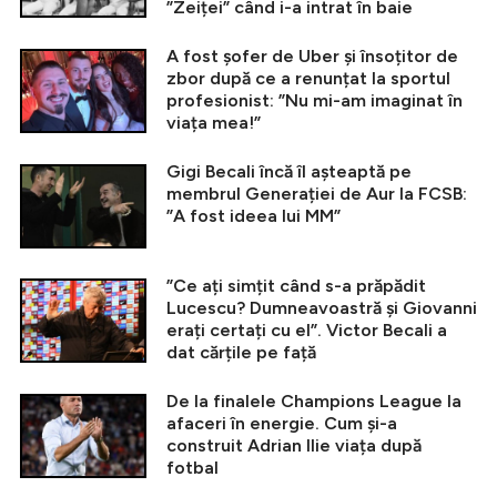
”Zeiței” când i-a intrat în baie
A fost șofer de Uber și însoțitor de
zbor după ce a renunțat la sportul
profesionist: ”Nu mi-am imaginat în
viața mea!”
Gigi Becali încă îl așteaptă pe
membrul Generației de Aur la FCSB:
”A fost ideea lui MM”
”Ce ați simțit când s-a prăpădit
Lucescu? Dumneavoastră și Giovanni
erați certați cu el”. Victor Becali a
dat cărțile pe față
De la finalele Champions League la
afaceri în energie. Cum și-a
construit Adrian Ilie viața după
fotbal