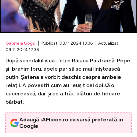
Celebrități
Breaking News
Gabriela Gogu
| Publicat: 08.11.2024 13:36 | Actualizat:
09.11.2024 12:36
După scandalul iscat între Raluca Pastramă, Pepe
și Ibrahim Ibru, apele par să se mai liniștească
puțin. Șatena a vorbit deschis despre ambele
relații. A povestit cum au reușit cei doi să o
cucerească, dar și ce a trăit alături de fiecare
Intră în cont
bărbat.
Creează cont
Adaugă iAMicon.ro ca sursă preferată în
Google