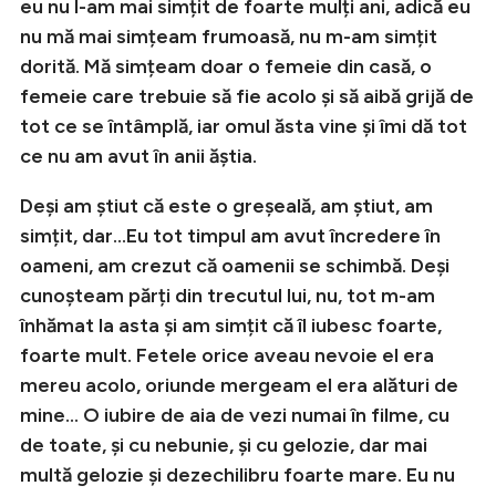
eu nu l-am mai simțit de foarte mulți ani, adică eu
nu mă mai simțeam frumoasă, nu m-am simțit
dorită. Mă simțeam doar o femeie din casă, o
femeie care trebuie să fie acolo și să aibă grijă de
tot ce se întâmplă, iar omul ăsta vine și îmi dă tot
ce nu am avut în anii ăștia.
Deși am știut că este o greșeală, am știut, am
simțit, dar…Eu tot timpul am avut încredere în
oameni, am crezut că oamenii se schimbă. Deși
cunoșteam părți din trecutul lui, nu, tot m-am
înhămat la asta și am simțit că îl iubesc foarte,
foarte mult. Fetele orice aveau nevoie el era
mereu acolo, oriunde mergeam el era alături de
mine… O iubire de aia de vezi numai în filme, cu
de toate, și cu nebunie, și cu gelozie, dar mai
multă gelozie și dezechilibru foarte mare. Eu nu