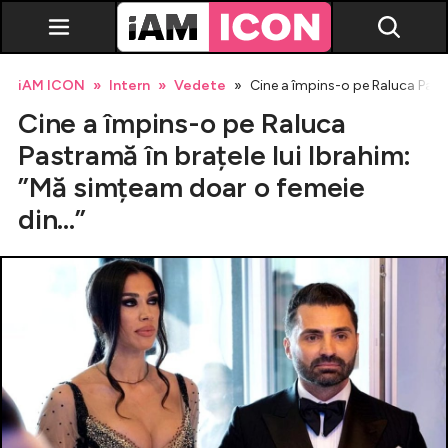
iAM ICON
Intern
Vedete
Cine a împins-o pe Raluca Pastr
Cine a împins-o pe Raluca
Pastramă în brațele lui Ibrahim:
”Mă simțeam doar o femeie
din...”
Vedete
Breaking news
Evenimente
Emisiuni TV
Horoscop
Lifestyle