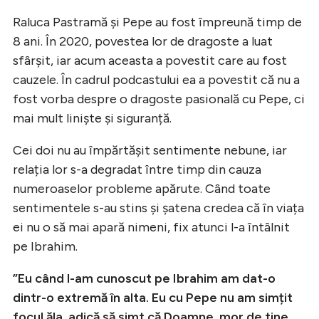
Raluca Pastramă și Pepe au fost împreună timp de
8 ani. În 2020, povestea lor de dragoste a luat
sfârșit, iar acum aceasta a povestit care au fost
cauzele. În cadrul podcastului ea a povestit că nu a
fost vorba despre o dragoste pasională cu Pepe, ci
mai mult liniște și siguranță.
Cei doi nu au împărtășit sentimente nebune, iar
relația lor s-a degradat între timp din cauza
numeroaselor probleme apărute. Când toate
sentimentele s-au stins și șatena credea că în viața
ei nu o să mai apară nimeni, fix atunci l-a întâlnit
pe Ibrahim.
”Eu când l-am cunoscut pe Ibrahim am dat-o
dintr-o extremă în alta. Eu cu Pepe nu am simțit
focul ăla, adică să simt că Doamne, mor de tine,