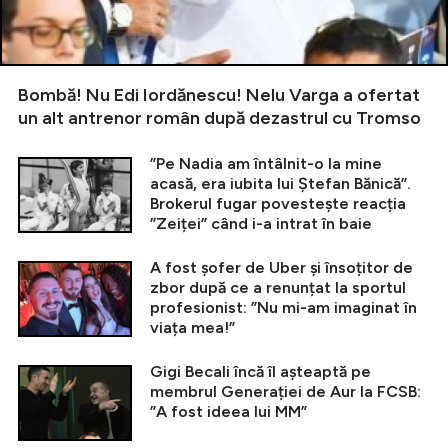
Bombă! Nu Edi Iordănescu! Nelu Varga a ofertat
un alt antrenor român după dezastrul cu Tromso
”Pe Nadia am întâlnit-o la mine
acasă, era iubita lui Ștefan Bănică”.
Brokerul fugar povestește reacția
”Zeiței” când i-a intrat în baie
A fost șofer de Uber și însoțitor de
zbor după ce a renunțat la sportul
profesionist: ”Nu mi-am imaginat în
viața mea!”
Gigi Becali încă îl așteaptă pe
membrul Generației de Aur la FCSB:
”A fost ideea lui MM”