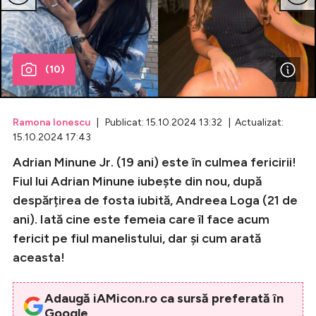
Celebrități
Breaking News
(10)
Ramona Ionescu
| Publicat: 15.10.2024 13:32 | Actualizat:
15.10.2024 17:43
Adrian Minune Jr. (19 ani) este în culmea fericirii!
Fiul lui Adrian Minune iubește din nou, după
despărțirea de fosta iubită, Andreea Loga (21 de
ani). Iată cine este femeia care îl face acum
Intră în cont
fericit pe fiul manelistului, dar și cum arată
Creează cont
aceasta!
Adaugă iAMicon.ro ca sursă preferată în
Google