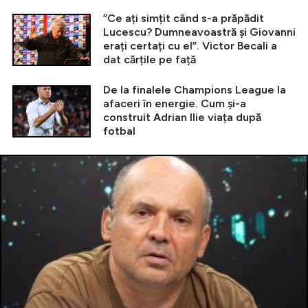
”Ce ați simțit când s-a prăpădit
Lucescu? Dumneavoastră și Giovanni
erați certați cu el”. Victor Becali a
dat cărțile pe față
De la finalele Champions League la
afaceri în energie. Cum și-a
construit Adrian Ilie viața după
fotbal