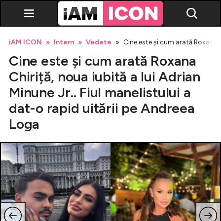
iAM ICON
Intern
Vedete
Cine este și cum arată Roxana Ch
Cine este și cum arată Roxana
Chiriță, noua iubită a lui Adrian
Minune Jr.. Fiul manelistului a
dat-o rapid uitării pe Andreea
Vedete
Loga
Breaking news
Evenimente
Emisiuni TV
Horoscop
Lifestyle