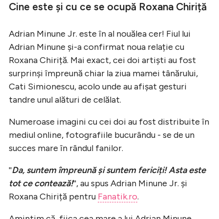
Cine este și cu ce se ocupă Roxana Chiriță
Adrian Minune Jr. este în al nouălea cer! Fiul lui
Adrian Minune și-a confirmat noua relație cu
Roxana Chiriță. Mai exact, cei doi artiști au fost
surprinși împreună chiar la ziua mamei tânărului,
Cati Simionescu, acolo unde au afișat gesturi
tandre unul alături de celălat.
Numeroase imagini cu cei doi au fost distribuite în
mediul online, fotografiile bucurându - se de un
succes mare în rândul fanilor.
''
Da, suntem împreună și suntem fericiți! Asta este
tot ce contează!
'', au spus Adrian Minune Jr. și
Roxana Chiriță pentru
Fanatik.ro
.
Amintim că, fiica cea mare a lui Adrian Minune,