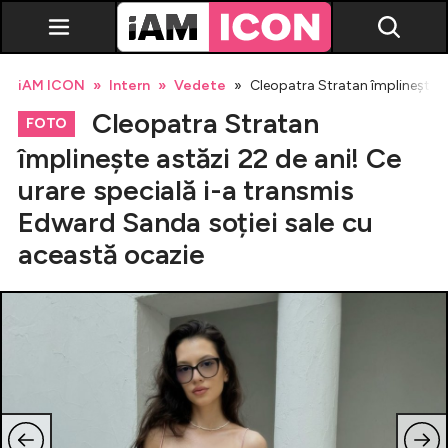
iAM ICON
Intern
Vedete
Cleopatra Stratan împlinește as
Cleopatra Stratan
FOTO
împlinește astăzi 22 de ani! Ce
urare specială i-a transmis
Vedete
Edward Sanda soției sale cu
această ocazie
Breaking news
Evenimente
Emisiuni TV
Horoscop
Lifestyle