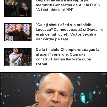
Gigi Becali încă îl așteaptă pe
membrul Generației de Aur la FCSB:
”A fost ideea lui MM”
”Ce ați simțit când s-a prăpădit
Lucescu? Dumneavoastră și Giovanni
erați certați cu el”. Victor Becali a
dat cărțile pe față
De la finalele Champions League la
afaceri în energie. Cum și-a
construit Adrian Ilie viața după
fotbal