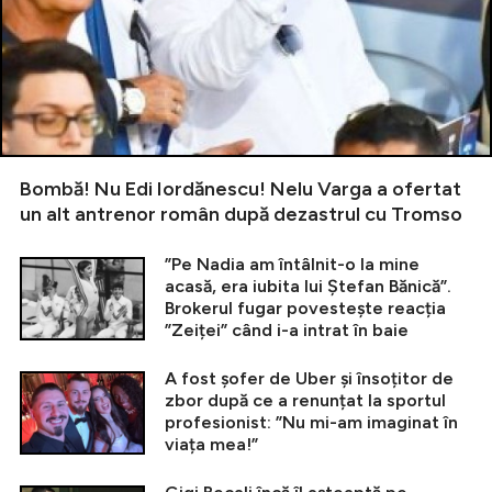
Bombă! Nu Edi Iordănescu! Nelu Varga a ofertat
un alt antrenor român după dezastrul cu Tromso
”Pe Nadia am întâlnit-o la mine
acasă, era iubita lui Ștefan Bănică”.
Brokerul fugar povestește reacția
”Zeiței” când i-a intrat în baie
A fost șofer de Uber și însoțitor de
zbor după ce a renunțat la sportul
profesionist: ”Nu mi-am imaginat în
viața mea!”