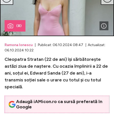
Celebrități
Breaking News
(8)
Ramona Ionescu
| Publicat: 06.10.2024 08:47 | Actualizat:
06.10.2024 10:22
Cleopatra Stratan (22 de ani) își sărbătorește
astăzi ziua de naștere. Cu ocazia împlinirii a 22 de
ani, soțul ei, Edward Sanda (27 de ani), i-a
transmis soției sale o urare cu totul și cu totul
Intră în cont
specială.
Creează cont
Adaugă iAMicon.ro ca sursă preferată în
Google