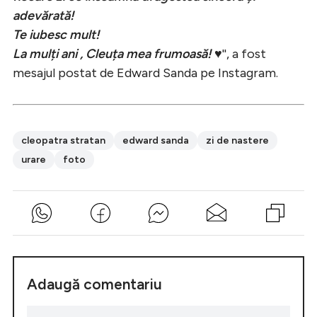
adevărată!
Te iubesc mult!
La mulți ani , Cleuța mea frumoasă! ♥️
'', a fost
mesajul postat de Edward Sanda pe Instagram.
cleopatra stratan
edward sanda
zi de nastere
urare
foto
Adaugă comentariu