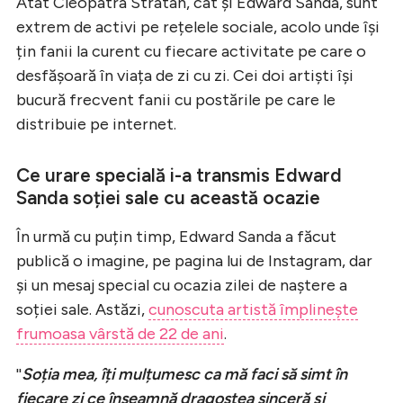
Atât Cleopatra Stratan, cât și Edward Sanda, sunt
extrem de activi pe rețelele sociale, acolo unde își
țin fanii la curent cu fiecare activitate pe care o
desfășoară în viața de zi cu zi. Cei doi artiști își
bucură frecvent fanii cu postările pe care le
distribuie pe internet.
Ce urare specială i-a transmis Edward
Sanda soției sale cu această ocazie
În urmă cu puțin timp, Edward Sanda a făcut
publică o imagine, pe pagina lui de Instagram, dar
și un mesaj special cu ocazia zilei de naștere a
soției sale. Astăzi,
cunoscuta artistă împlinește
frumoasa vârstă de 22 de ani
.
''
Soția mea, îți mulțumesc ca mă faci să simt în
fiecare zi ce înseamnă dragostea sinceră și