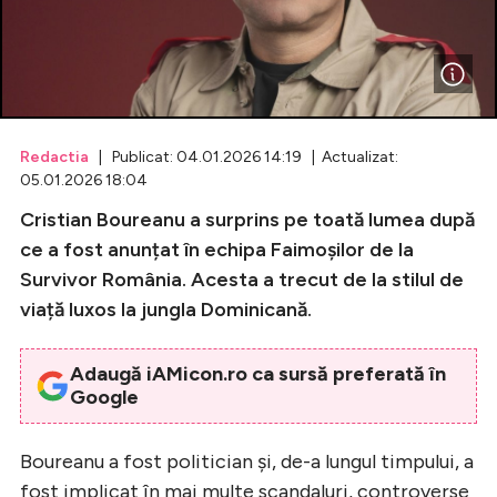
Celebrități
Breaking News
Redactia
| Publicat: 04.01.2026 14:19 | Actualizat:
05.01.2026 18:04
Cristian Boureanu a surprins pe toată lumea după
ce a fost anunțat în echipa Faimoșilor de la
Survivor România. Acesta a trecut de la stilul de
viață luxos la jungla Dominicană.
Intră în cont
Adaugă iAMicon.ro ca sursă preferată în
Google
Creează cont
Boureanu a fost politician și, de-a lungul timpului, a
fost implicat în mai multe scandaluri, controverse