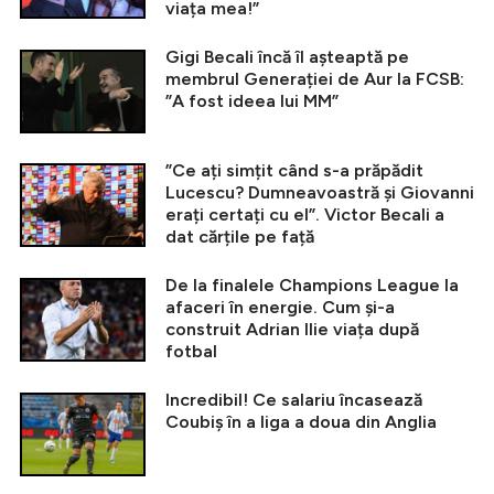
viața mea!”
Gigi Becali încă îl așteaptă pe
membrul Generației de Aur la FCSB:
”A fost ideea lui MM”
”Ce ați simțit când s-a prăpădit
Lucescu? Dumneavoastră și Giovanni
erați certați cu el”. Victor Becali a
dat cărțile pe față
De la finalele Champions League la
afaceri în energie. Cum și-a
construit Adrian Ilie viața după
fotbal
Incredibil! Ce salariu încasează
Coubiș în a liga a doua din Anglia