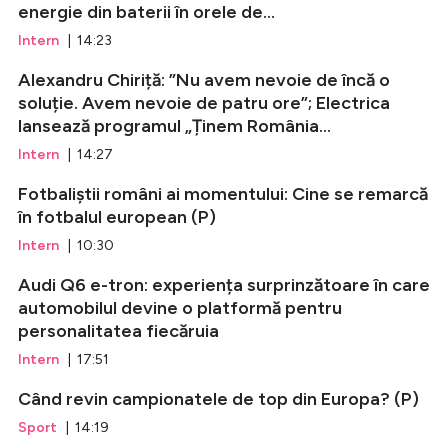
energie din baterii în orele de...
Intern
| 14:23
Alexandru Chiriță: ”Nu avem nevoie de încă o
soluție. Avem nevoie de patru ore”; Electrica
lansează programul „Ținem România...
Intern
| 14:27
Fotbaliștii români ai momentului: Cine se remarcă
în fotbalul european (P)
Intern
| 10:30
Audi Q6 e-tron: experiența surprinzătoare în care
automobilul devine o platformă pentru
personalitatea fiecăruia
Intern
| 17:51
Când revin campionatele de top din Europa? (P)
Sport
| 14:19