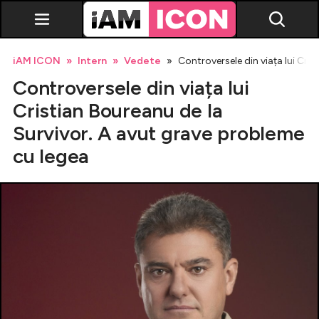
iAM ICON
Intern
Vedete
Controversele din viața lui Cri
Controversele din viața lui
Cristian Boureanu de la
Survivor. A avut grave probleme
cu legea
Vedete
Breaking news
Evenimente
Emisiuni TV
Horoscop
Lifestyle