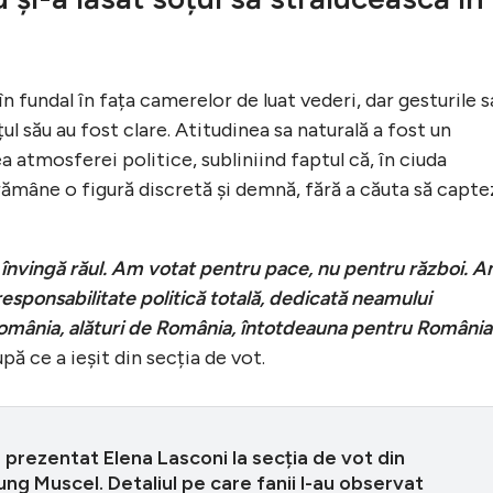
n fundal în fața camerelor de luat vederi, dar gesturile s
ul său au fost clare. Atitudinea sa naturală a fost un
a atmosferei politice, subliniind faptul că, în ciuda
a rămâne o figură discretă și demnă, fără a căuta să capt
 învingă răul. Am votat pentru pace, nu pentru război. 
esponsabilitate politică totală, dedicată neamului
mânia, alături de România, întotdeauna pentru România
ă ce a ieșit din secția de vot.
prezentat Elena Lasconi la secția de vot din
g Muscel. Detaliul pe care fanii l-au observat