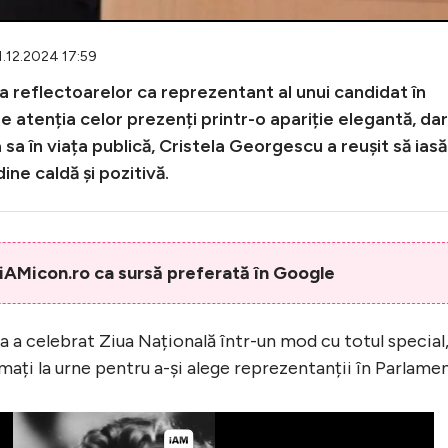
1.12.2024 17:59
a reflectoarelor ca reprezentant al unui candidat în
ze atenția celor prezenți printr-o apariție elegantă, dar
sa în viața publică, Cristela Georgescu a reușit să iasă
ine caldă și pozitivă.
AMicon.ro ca sursă preferată în Google
a celebrat Ziua Națională într-un mod cu totul special
ați la urne pentru a-și alege reprezentanții în Parlamen