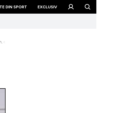
TE DIN SPORT
EXCLUSIV
 candidatul în turul 2 al alegerilor prezidențiale