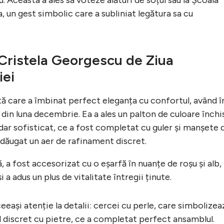
, un gest simbolic care a subliniat legătura sa cu
Cristela Georgescu de Ziua
iei
tă care a îmbinat perfect eleganța cu confortul, având î
in luna decembrie. Ea a ales un palton de culoare închi
 dar sofisticat, ce a fost completat cu guler și manșete 
adăugat un aer de rafinament discret.
, a fost accesorizat cu o eșarfă în nuanțe de roșu și alb,
 a adus un plus de vitalitate întregii ținute.
eeași atenție la detalii: cercei cu perle, care simbolizea
l discret cu pietre, ce a completat perfect ansamblul.