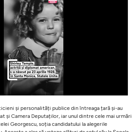
icieni și personalități publice din întreaga țară și-au
t și Camera Deputaților, iar unul dintre cele mai urmăr
lei Georgescu, soția candidatului la alegerile
 Aceasta a ales să voteze alături de soțul său la Școala