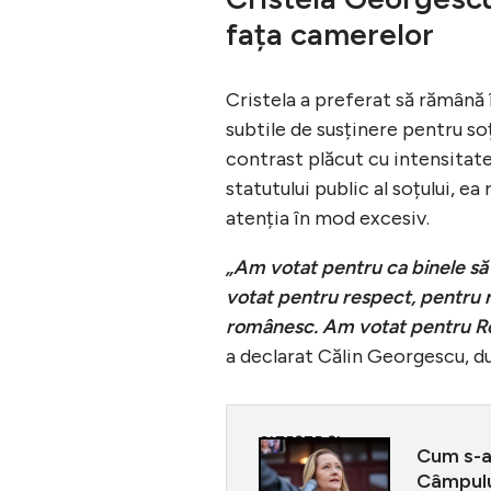
fața camerelor
Cristela a preferat să rămână î
subtile de susținere pentru soț
contrast plăcut cu intensitate
statutului public al soțului, e
atenția în mod excesiv.
„Am votat pentru ca binele să
votat pentru respect, pentru r
românesc. Am votat pentru Ro
a declarat Călin Georgescu, dup
CITEȘTE ȘI
Cum s-a 
Câmpulun