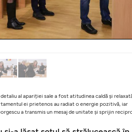
etaliu al apariției sale a fost atitudinea caldă și relaxată
mentul ei prietenos au radiat o energie pozitivă, iar
eorgescu a transmis un mesaj de unitate și sprijin recipr
și-a lăsat soțul să strălucească în