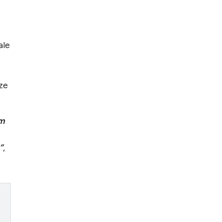
ale
eze
Am
”
,