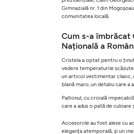
Gimnazială nr. 1 din Mogoșoaia
comunitatea locală.
Cum s-a îmbrăcat 
Națională a Român
Cristela a optat pentru o ținu
vedere temperaturile scăzute d
un articol vestimentar clasic,
blană maro, un detaliu care a 
Paltonul, cu croială impecabilă
care a adus o pată de culoare și
Accesoriile au fost alese cu ac
eleganța atemporală, și un ine