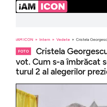
iAM ICON
Intern
Vedete
Cristela Georgescu 
Cristela Georgescu 
FOTO
vot. Cum s-a îmbrăcat soț
turul 2 al alegerilor prez