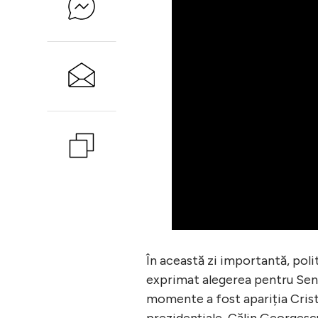
În această zi importantă, polit
exprimat alegerea pentru Sena
momente a fost apariția Criste
prezidențiale, Călin Georgescu.