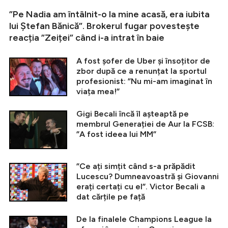
”Pe Nadia am întâlnit-o la mine acasă, era iubita
lui Ștefan Bănică”. Brokerul fugar povestește
reacția ”Zeiței” când i-a intrat în baie
A fost șofer de Uber și însoțitor de
zbor după ce a renunțat la sportul
profesionist: ”Nu mi-am imaginat în
viața mea!”
Gigi Becali încă îl așteaptă pe
membrul Generației de Aur la FCSB:
”A fost ideea lui MM”
”Ce ați simțit când s-a prăpădit
Lucescu? Dumneavoastră și Giovanni
erați certați cu el”. Victor Becali a
dat cărțile pe față
De la finalele Champions League la