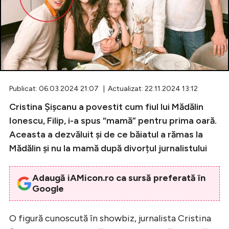
Celebrități
Breaking News
Publicat: 06.03.2024 21:07 | Actualizat: 22.11.2024 13:12
Cristina Șișcanu a povestit cum fiul lui Mădălin
Ionescu, Filip, i-a spus “mamă” pentru prima oară.
Aceasta a dezvăluit și de ce băiatul a rămas la
Mădălin și nu la mamă după divorțul jurnalistului
Intră în cont
Adaugă iAMicon.ro ca sursă preferată în
Creează cont
Google
O figură cunoscută în showbiz, jurnalista Cristina