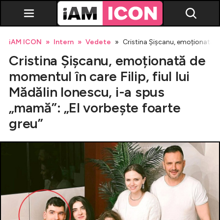
iAM ICON
Intern
Vedete
Cristina Șișcanu, emoționată de 
Cristina Șișcanu, emoționată de
momentul în care Filip, fiul lui
Mădălin Ionescu, i-a spus
„mamă”: „El vorbește foarte
Vedete
greu”
Breaking news
Evenimente
Emisiuni TV
Horoscop
Lifestyle