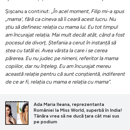
Șișcanu a continut:
„În acel moment, Filip mi-a spus
„mama', fără ca cineva să îi ceară acest lucru. Nu
știu să definesc relația cu mama lui. Eu tot timpul
am încurajat relația. Mai mult decât atât, când a fost
pocesul de divorț, Ștefania a cerut în instanță să
stea cu tatăl ei. Avea vârsta la care i se cerea
părerea. Eu nu judec pe nimeni, referitor la mama
copiilor, dar nu înțeleg. Eu am încurajat mereu
această relație pentru că sunt conștientă, indiferent
de ce ar fi, relația cu mama e relația cu mama”.
CITEȘTE ȘI
Ada Maria Ileana, reprezentanta
României la Miss World, superbă în India!
Tânăra vrea să ne ducă țara cât mai sus
pe podium