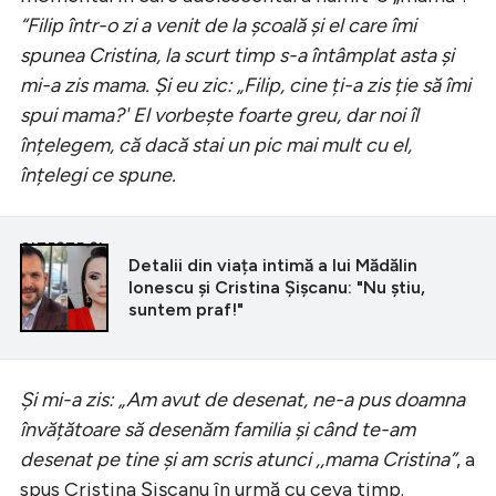
“Filip într-o zi a venit de la școală și el care îmi
spunea Cristina, la scurt timp s-a întâmplat asta și
mi-a zis mama. Și eu zic: „Filip, cine ți-a zis ție să îmi
spui mama?' El vorbește foarte greu, dar noi îl
înțelegem, că dacă stai un pic mai mult cu el,
înțelegi ce spune.
CITEȘTE ȘI
Detalii din viața intimă a lui Mădălin
Ionescu și Cristina Șișcanu: "Nu știu,
suntem praf!"
Și mi-a zis: „Am avut de desenat, ne-a pus doamna
învățătoare să desenăm familia și când te-am
desenat pe tine și am scris atunci ,,mama Cristina”
, a
spus Cristina Șișcanu în urmă cu ceva timp.