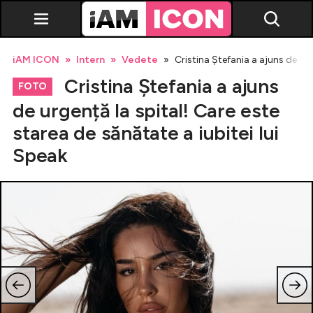
iAM ICON
Intern
Vedete
Cristina Ștefania a ajuns de urg
Cristina Ștefania a ajuns
FOTO
de urgență la spital! Care este
starea de sănătate a iubitei lui
Vedete
Speak
Breaking news
Evenimente
Emisiuni TV
Horoscop
Lifestyle