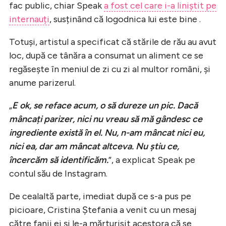
fac public, chiar Speak
a fost cel care i-a liniștit pe
internauți
, susținând că logodnica lui este bine .
Totuși, artistul a specificat că stările de rău au avut
loc, după ce tânăra a consumat un aliment ce se
regăsește în meniul de zi cu zi al multor români, și
anume parizerul.
„
E ok, se reface acum, o să dureze un pic. Dacă
mâncați parizer, nici nu vreau să mă gândesc ce
ingrediente există în el. Nu, n-am mâncat nici eu,
nici ea, dar am mâncat altceva. Nu știu ce,
încercăm să identificăm.
”, a explicat Speak pe
contul său de Instagram.
De cealaltă parte, imediat după ce s-a pus pe
picioare, Cristina Ștefania a venit cu un mesaj
către fanii ei și le-a mărturisit acestora că se