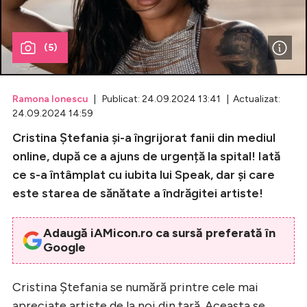
Celebrități
(5)
Breaking News
Ramona Ionescu
| Publicat: 24.09.2024 13:41 | Actualizat:
24.09.2024 14:59
Cristina Ștefania și-a îngrijorat fanii din mediul
online, după ce a ajuns de urgență la spital! Iată
ce s-a întâmplat cu iubita lui Speak, dar și care
este starea de sănătate a îndrăgitei artiste!
Intră în cont
Adaugă iAMicon.ro ca sursă preferată în
Google
Creează cont
Cristina Ștefania se numără printre cele mai
apreciate artiste de la noi din țară. Aceasta se