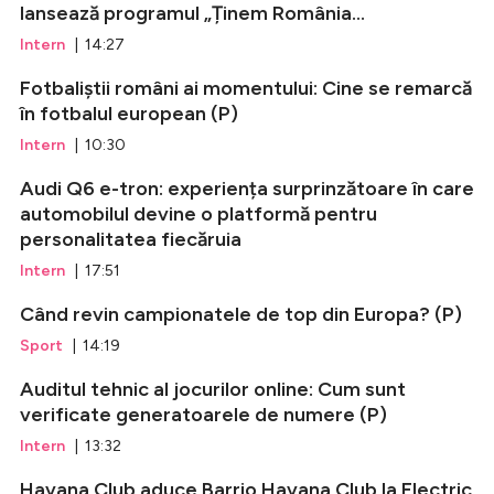
lansează programul „Ținem România...
Intern
| 14:27
Fotbaliștii români ai momentului: Cine se remarcă
în fotbalul european (P)
Intern
| 10:30
Audi Q6 e-tron: experiența surprinzătoare în care
automobilul devine o platformă pentru
personalitatea fiecăruia
Intern
| 17:51
Când revin campionatele de top din Europa? (P)
Sport
| 14:19
Auditul tehnic al jocurilor online: Cum sunt
verificate generatoarele de numere (P)
Intern
| 13:32
Havana Club aduce Barrio Havana Club la Electric