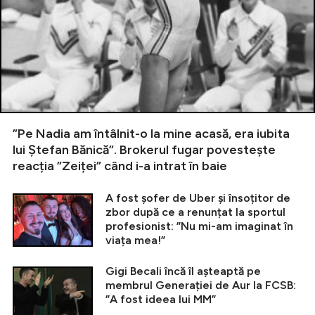
”Pe Nadia am întâlnit-o la mine acasă, era iubita
lui Ștefan Bănică”. Brokerul fugar povestește
reacția ”Zeiței” când i-a intrat în baie
A fost șofer de Uber și însoțitor de
zbor după ce a renunțat la sportul
profesionist: ”Nu mi-am imaginat în
viața mea!”
Gigi Becali încă îl așteaptă pe
membrul Generației de Aur la FCSB:
”A fost ideea lui MM”