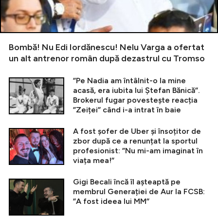
Bombă! Nu Edi Iordănescu! Nelu Varga a ofertat
un alt antrenor român după dezastrul cu Tromso
”Pe Nadia am întâlnit-o la mine
acasă, era iubita lui Ștefan Bănică”.
Brokerul fugar povestește reacția
”Zeiței” când i-a intrat în baie
A fost șofer de Uber și însoțitor de
zbor după ce a renunțat la sportul
profesionist: ”Nu mi-am imaginat în
viața mea!”
Gigi Becali încă îl așteaptă pe
membrul Generației de Aur la FCSB:
”A fost ideea lui MM”