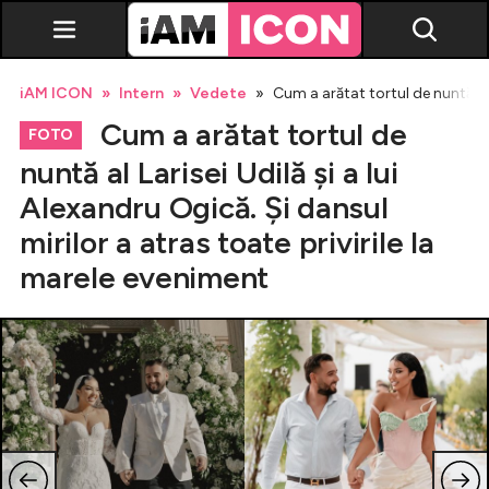
iAM ICON
Intern
Vedete
Cum a arătat tortul de nuntă al L
Cum a arătat tortul de
FOTO
nuntă al Larisei Udilă și a lui
Alexandru Ogică. Și dansul
Vedete
mirilor a atras toate privirile la
marele eveniment
Breaking news
Evenimente
Emisiuni TV
Horoscop
Lifestyle