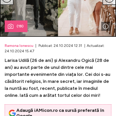
Celebrități
Breaking News
(19)
Ramona Ionescu
| Publicat: 24.10.2024 12:31 | Actualizat:
24.10.2024 15:47
Larisa Udilă (26 de ani) și Alexandru Ogică (28 de
ani) au avut parte de unul dintre cele mai
importante evenimente din viața lor. Cei doi s-au
căsătorit religios, în mare secret, iar imaginile de
Intră în cont
la nuntă au fost, recent, publicate în mediul
Creează cont
online. Iată cum a arătat tortul celor doi miri!
Adaugă iAMicon.ro ca sursă preferată în
Google