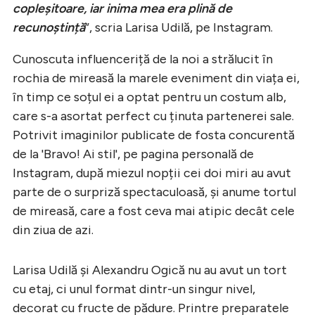
copleșitoare, iar inima mea era plină de
recunoștință
”, scria Larisa Udilă, pe Instagram.
Cunoscuta influenceriță de la noi a strălucit în
rochia de mireasă la marele eveniment din viața ei,
în timp ce soțul ei a optat pentru un costum alb,
care s-a asortat perfect cu ținuta partenerei sale.
Potrivit imaginilor publicate de fosta concurentă
de la 'Bravo! Ai stil', pe pagina personală de
Instagram, după miezul nopții cei doi miri au avut
parte de o surpriză spectaculoasă, și anume tortul
de mireasă, care a fost ceva mai atipic decât cele
din ziua de azi.
Larisa Udilă și Alexandru Ogică nu au avut un tort
cu etaj, ci unul format dintr-un singur nivel,
decorat cu fructe de pădure. Printre preparatele