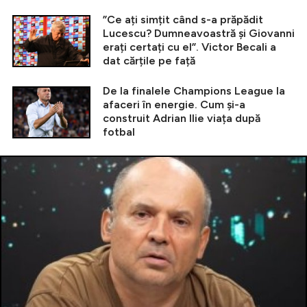
”Ce ați simțit când s-a prăpădit
Lucescu? Dumneavoastră și Giovanni
erați certați cu el”. Victor Becali a
dat cărțile pe față
De la finalele Champions League la
afaceri în energie. Cum și-a
construit Adrian Ilie viața după
fotbal