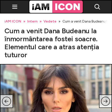
iAM ICON
Intern
Vedete
Cum a venit Dana Budeanu la în
Cum a venit Dana Budeanu la
înmormântarea fostei soacre.
Elementul care a atras atenția
tuturor
Vedete
Breaking news
Evenimente
Emisiuni TV
Horoscop
Lifestyle