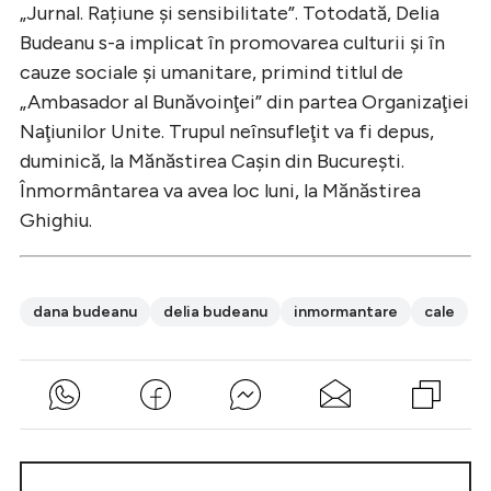
„Jurnal. Rațiune și sensibilitate”. Totodată, Delia
Budeanu s-a implicat în promovarea culturii şi în
cauze sociale şi umanitare, primind titlul de
„Ambasador al Bunăvoinţei” din partea Organizaţiei
Naţiunilor Unite. Trupul neînsufleţit va fi depus,
duminică, la Mănăstirea Caşin din Bucureşti.
Înmormântarea va avea loc luni, la Mănăstirea
Ghighiu.
dana budeanu
delia budeanu
inmormantare
cale