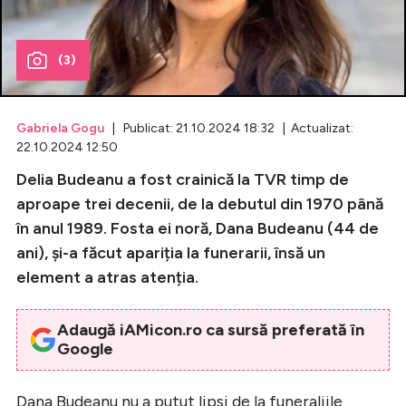
Celebrități
(3)
Breaking News
Gabriela Gogu
| Publicat: 21.10.2024 18:32 | Actualizat:
22.10.2024 12:50
Delia Budeanu a fost crainică la TVR timp de
aproape trei decenii, de la debutul din 1970 până
în anul 1989. Fosta ei noră, Dana Budeanu (44 de
ani), și-a făcut apariția la funerarii, însă un
element a atras atenția.
Intră în cont
Adaugă iAMicon.ro ca sursă preferată în
Creează cont
Google
Dana Budeanu nu a putut lipsi de la funeraliile