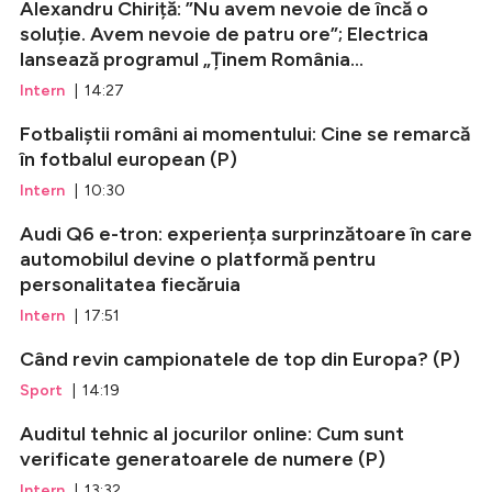
Alexandru Chiriță: ”Nu avem nevoie de încă o
soluție. Avem nevoie de patru ore”; Electrica
lansează programul „Ținem România...
Intern
| 14:27
Fotbaliștii români ai momentului: Cine se remarcă
în fotbalul european (P)
Intern
| 10:30
Audi Q6 e-tron: experiența surprinzătoare în care
automobilul devine o platformă pentru
personalitatea fiecăruia
Intern
| 17:51
Când revin campionatele de top din Europa? (P)
Sport
| 14:19
Auditul tehnic al jocurilor online: Cum sunt
verificate generatoarele de numere (P)
Intern
| 13:32