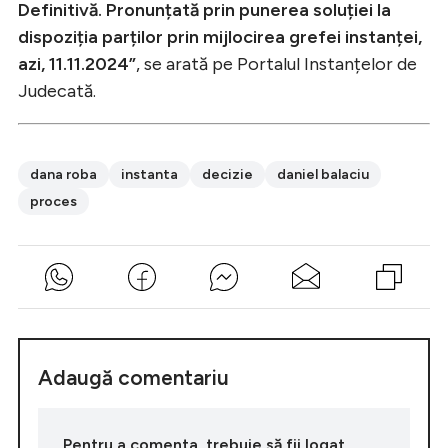
Definitivă. Pronunțată prin punerea soluției la
dispoziția parților prin mijlocirea grefei instanței,
azi, 11.11.2024”
, se arată pe Portalul Instanțelor de
Judecată.
dana roba
instanta
decizie
daniel balaciu
proces
Adaugă comentariu
Pentru a comenta, trebuie să fii logat.