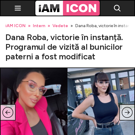
iAM ICON
Intern
Vedete
Dana Roba, victorie în instanță.
Dana Roba, victorie în instanță.
Programul de vizită al bunicilor
paterni a fost modificat
Vedete
Breaking news
Evenimente
Emisiuni TV
Horoscop
Lifestyle