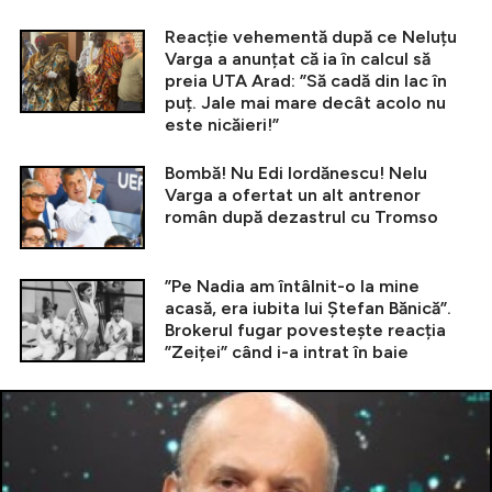
Reacție vehementă după ce Neluțu
Varga a anunțat că ia în calcul să
preia UTA Arad: ”Să cadă din lac în
puț. Jale mai mare decât acolo nu
este nicăieri!”
Bombă! Nu Edi Iordănescu! Nelu
Varga a ofertat un alt antrenor
român după dezastrul cu Tromso
”Pe Nadia am întâlnit-o la mine
acasă, era iubita lui Ștefan Bănică”.
Brokerul fugar povestește reacția
”Zeiței” când i-a intrat în baie