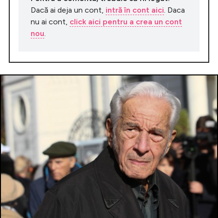
Dacă ai deja un cont,
intră în cont aici
. Daca
nu ai cont,
click aici pentru a crea un cont
nou
.