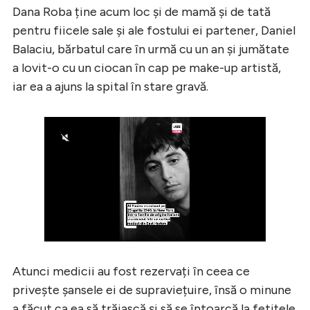
Dana Roba ține acum loc și de mamă și de tată
pentru fiicele sale și ale fostului ei partener, Daniel
Balaciu, bărbatul care în urmă cu un an și jumătate
a lovit-o cu un ciocan în cap pe make-up artistă,
iar ea a ajuns la spital în stare gravă.
Atunci medicii au fost rezervați în ceea ce
privește șansele ei de supraviețuire, însă o minune
a făcut ca ea să trăiască și să se întoarcă la fetițele