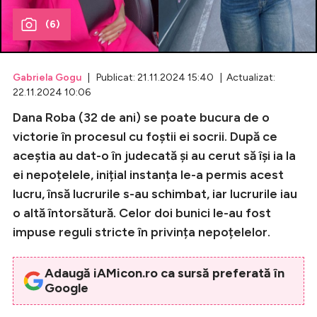
(6)
Celebrități
Breaking News
Gabriela Gogu
| Publicat: 21.11.2024 15:40 | Actualizat:
22.11.2024 10:06
Dana Roba (32 de ani) se poate bucura de o
victorie în procesul cu foștii ei socrii. După ce
aceștia au dat-o în judecată și au cerut să își ia la
ei nepoțelele, inițial instanța le-a permis acest
lucru, însă lucrurile s-au schimbat, iar lucrurile iau
o altă întorsătură. Celor doi bunici le-au fost
Intră în cont
impuse reguli stricte în privința nepoțelelor.
Creează cont
Adaugă iAMicon.ro ca sursă preferată în
Google