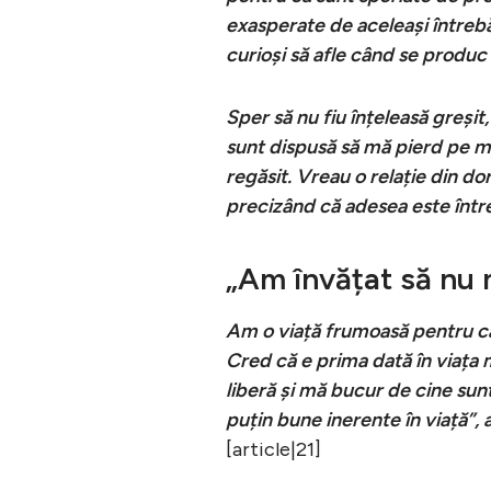
exasperate de aceleași întrebăr
curioși să afle când se produc
Sper să nu fiu înțeleasă greșit
sunt dispusă să mă pierd pe mi
regăsit. Vreau o relație din dor
precizând că adesea este între
„Am învățat să nu m
Am o viață frumoasă pentru ca
Cred că e prima dată în viața m
liberă și mă bucur de cine su
puțin bune inerente în viață”, 
[article|21]