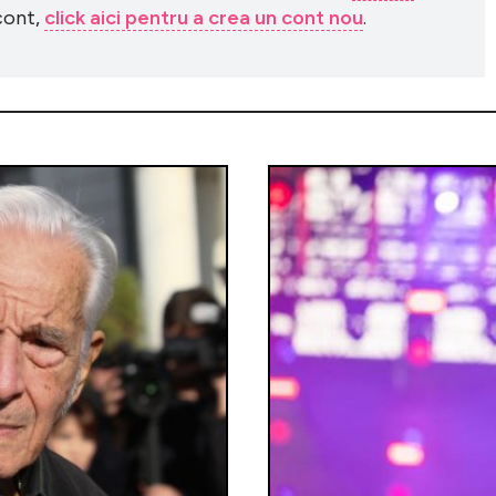
 cont,
click aici pentru a crea un cont nou
.