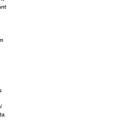
unt
am
.
i
ța.