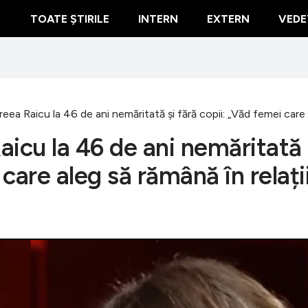
TOATE ȘTIRILE
INTERN
EXTERN
VEDE
ea Raicu la 46 de ani nemăritată și fără copii: „Văd femei care a
aicu la 46 de ani nemăritată
 care aleg să rămână în relați