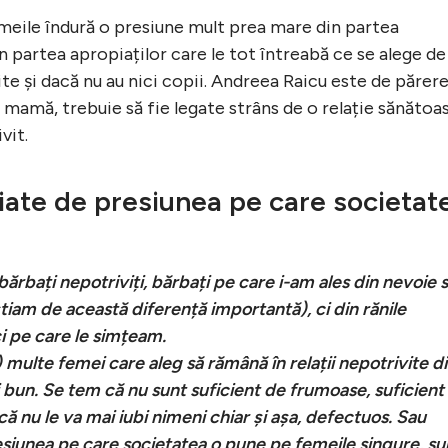
meile îndură o presiune mult prea mare din partea
din partea apropiaților care le tot întreabă ce se alege de
ite și dacă nu au nici copii. Andreea Raicu este de părer
de mamă, trebuie să fie legate strâns de o relație sănătoa
vit.
iate de presiunea pe care societat
bărbați nepotriviți, bărbați pe care i-am ales din nevoie 
știam de această diferență importantă), ci din rănile
ci pe care le simțeam.
 multe femei care aleg să rămână în relații nepotrivite d
 bun. Se tem că nu sunt suficient de frumoase, suficient
că nu le va mai iubi nimeni chiar și așa, defectuos. Sau
esiunea pe care societatea o pune pe femeile singure, su