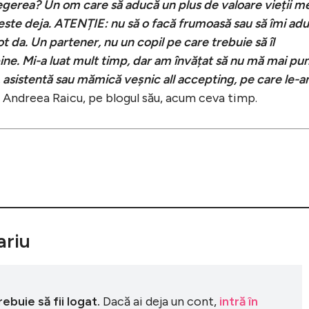
egerea? Un om care să aducă un plus de valoare vieții me
este deja. ATENȚIE: nu să o facă frumoasă sau să îmi ad
t da. Un partener, nu un copil pe care trebuie să îl
ac bine. Mi-a luat mult timp, dar am învățat să nu mă mai pun
ă, asistentă sau mămică veșnic all accepting, pe care le-
t Andreea Raicu, pe blogul său, acum ceva timp.
riu
buie să fii logat.
Dacă ai deja un cont,
intră în