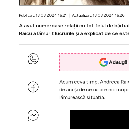
Publicat: 13.03.2024 16:21 | Actualizat: 13.03.2024 16:26
A avut numeroase relații cu tot felul de bărbaț
Raicu a lămurit lucrurile și a explicat de ce est
Adaugă i
Acum ceva timp, Andreea Raicu
de ani și de ce nu are nici copi
lămurească situația.