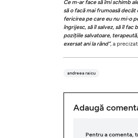
Ce m-ar face să îmi schimb al
să o facă mai frumoasă decât 
fericirea pe care eu nu mi-o po
îngrijesc, să îl salvez, să îl f
pozițiile salvatoare, terapeut
exersat ani la rând”
, a preciza
andreea raicu
Adaugă comenta
Pentru a comenta, tre