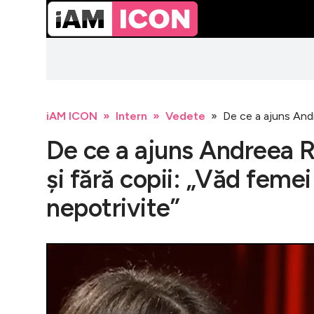
iAM ICON
Intern
Vedete
De ce a ajuns Andre
De ce a ajuns Andreea R
și fără copii: „Văd femei
nepotrivite”