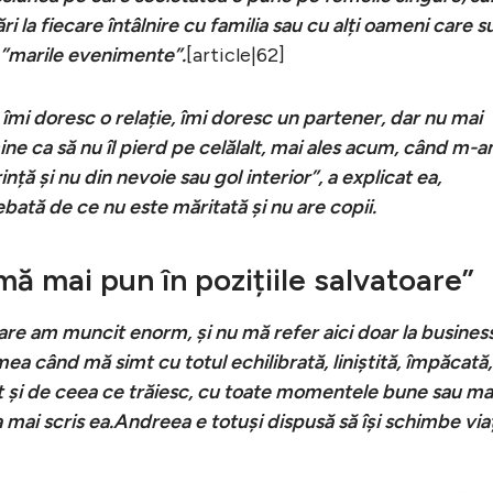
i la fiecare întâlnire cu familia sau cu alți oameni care s
 ”marile evenimente”.
[article|62]
, îmi doresc o relație, îmi doresc un partener, dar nu mai
ne ca să nu îl pierd pe celălalt, mai ales acum, când m-
ință și nu din nevoie sau gol interior”, a explicat ea,
bată de ce nu este măritată și nu are copii.
ă mai pun în pozițiile salvatoare”
re am muncit enorm, și nu mă refer aici doar la business
ea când mă simt cu totul echilibrată, liniștită, împăcată,
nt și de ceea ce trăiesc, cu toate momentele bune sau ma
a mai scris ea.Andreea e totuși dispusă să își schimbe via