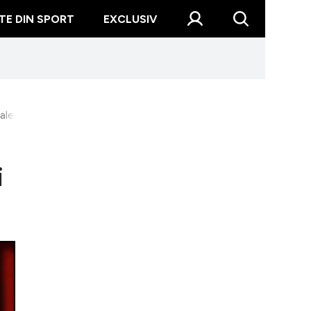
TE DIN SPORT
EXCLUSIV
leg să rămână în relații nepotrivite”
i