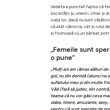
Vedeta a punctat faptul că fe
societății și, uneori, chiar și 
viața lor, dacă nu sunt căsător
că atât căsnicia, cât și rolul 
și frumoasă cu un bărbat potri
„Femeile sunt sper
o pune”
„Mulți ani am rămas alături de 
gol, nu din dorință (atunci nu 
sufletului meu și din multe fri
Văd (fară să judec, din contră)
teama că nu vor găsi ceva mai
slabe, tinere, amuzante, sexy, 
pentru că sunt speriate de pr