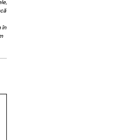
le,
ucă
 în
am