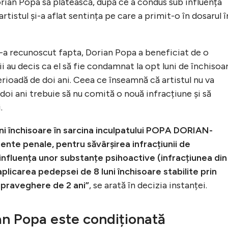
ian Popa să plătească, după ce a condus sub influența
rtistul și-a aflat sentința pe care a primit-o în dosarul î
i-a recunoscut fapta, Dorian Popa a beneficiat de o
 au decis ca el să fie condamnat la opt luni de închisoa
ioadă de doi ani. Ceea ce înseamnă că artistul nu va
oi ani trebuie să nu comită o nouă infracțiune și să
.
ni închisoare în sarcina inculpatului POPA DORIAN-
nte penale, pentru săvârșirea infracțiunii de
influența unor substanțe psihoactive (infracțiunea din
licarea pedepsei de 8 luni închisoare stabilite prin
praveghere de 2 ani”
, se arată în decizia instanței.
ian Popa este condiționată