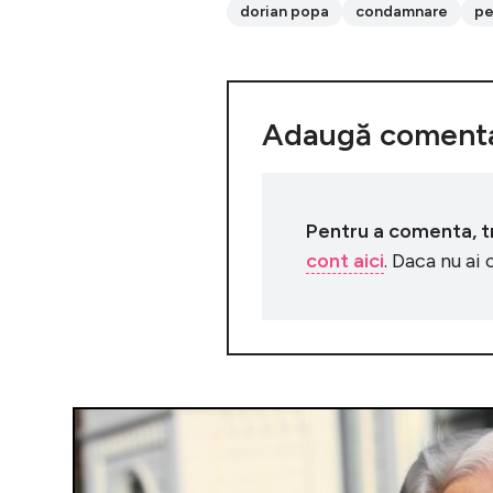
dorian popa
condamnare
pe
Adaugă comenta
Pentru a comenta, tre
cont aici
. Daca nu ai