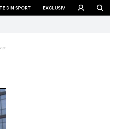
TE DIN SPORT
EXCLUSIV
să a primit artistul