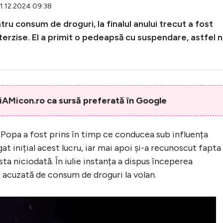
21.12.2024 09:38
u consum de droguri, la finalul anului trecut a fost
terzise. El a primit o pedeapsă cu suspendare, astfel 
AMicon.ro ca sursă preferată în Google
an Popa a fost prins în timp ce conducea sub influența
at inițial acest lucru, iar mai apoi și-a recunoscut fapta 
ta niciodată. În iulie instanța a dispus începerea
 acuzată de consum de droguri la volan.