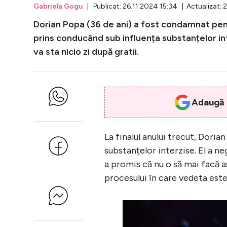
Gabriela Gogu
| Publicat: 26.11.2024 15:34 | Actualizat: 
Dorian Popa (36 de ani) a fost condamnat pentr
prins conducând sub influența substanțelor in
va sta nicio zi după gratii.
Adaugă i
La finalul anului trecut, Dori
substanțelor interzise. El a neg
a promis că nu o să mai facă as
procesului în care vedeta este