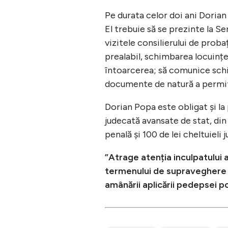
Pe durata celor doi ani Doria
El trebuie să se prezinte la Se
vizitele consilierului de prob
prealabil, schimbarea locuințe
întoarcerea; să comunice schi
documente de natură a permite
Dorian Popa este obligat și la
judecată avansate de stat, din 
penală și 100 de lei cheltuieli 
”Atrage atenția inculpatului
termenului de supraveghere și
amânării aplicării pedepsei po