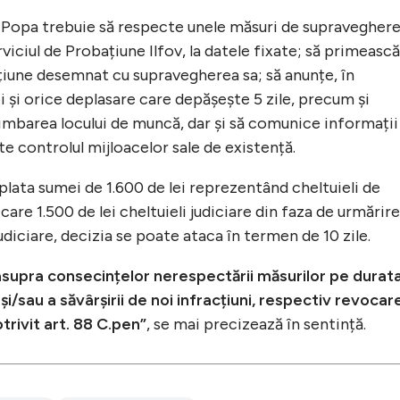
n Popa trebuie să respecte unele măsuri de supraveghere
rviciul de Probațiune Ilfov, la datele fixate; să primească
ațiune desemnat cu supravegherea sa; să anunțe, în
i şi orice deplasare care depășește 5 zile, precum și
mbarea locului de muncă, dar și să comunice informații 
 controlul mijloacelor sale de existență.
 plata sumei de 1.600 de lei reprezentând cheltuieli de
care 1.500 de lei cheltuieli judiciare din faza de urmărire
judiciare, decizia se poate ataca în termen de 10 zile.
 asupra consecințelor nerespectării măsurilor pe durat
/sau a săvârșirii de noi infracțiuni, respectiv revocar
trivit art. 88 C.pen”
, se mai precizează în sentință.