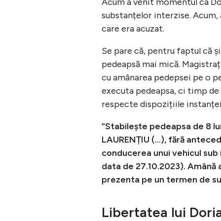
Acum a venit momentul ca Dor
substanțelor interzise. Acum, a
care era acuzat.
Se pare că, pentru faptul că ș
pedeapsă mai mică. Magistrații
cu amânarea pedepsei pe o per
executa pedeapsa, ci timp de d
respecte dispozițiile instanței
”Stabilește pedeapsa de 8 lu
LAURENȚIU (…), fără antecede
conducerea unui vehicul sub 
data de 27.10.2023). Amână ap
prezenta pe un termen de su
Libertatea lui Dor