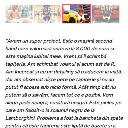
”Avem un super proiect. Este o mașină second-
hand care valorează undeva la 8.000 de euro și
este mașina iubitei mele. Vrem să îi schimbă
tapițeria. Am schimbat volanul și acum est de R.
Am încercat și cu un detailing să o aducem la viață,
dar am observat niște pete pe tapiterie și nu au
putut fi scoase sub nicio formă. Atât timp cât nu
putem să o salvăm, facem tot ce e posibil. Vom
alege piele neagră, cusătură neagră. Este pielea pe
care am folosit-o la scaunul negru de la
Lamborghini. Problema a fost la bancheta din spate
pentru că este tapițeria este lipită de burete și a