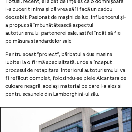
Totuși, recent, el a dat de înțeles că o domnișoară
i-a cucerit inima și că vrea să îi facă un cadou
deosebit. Pasionat de mașini de lux, influencerul și-
a propus să îmbunătățească aspectul
autoturismului partenerei sale, astfel încât să fie
pe măsura standardelor sale.
Pentru acest ”proiect”, bărbatul a dus mașina
iubitei la o firmă specializată, unde a început
procesul de retapițare. Interiorul autoturismului va
fi refăcut complet, folosindu-se piele Alcantara de
culoare neagră, același material pe care l-a ales și
pentru scaunele din Lamborghini-ul său.