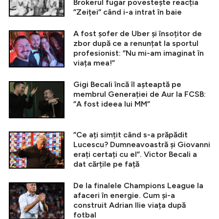
Brokerul fugar povestește reacția
”Zeiței” când i-a intrat în baie
A fost șofer de Uber și însoțitor de
zbor după ce a renunțat la sportul
profesionist: ”Nu mi-am imaginat în
viața mea!”
Gigi Becali încă îl așteaptă pe
membrul Generației de Aur la FCSB:
”A fost ideea lui MM”
”Ce ați simțit când s-a prăpădit
Lucescu? Dumneavoastră și Giovanni
erați certați cu el”. Victor Becali a
dat cărțile pe față
De la finalele Champions League la
afaceri în energie. Cum și-a
construit Adrian Ilie viața după
fotbal