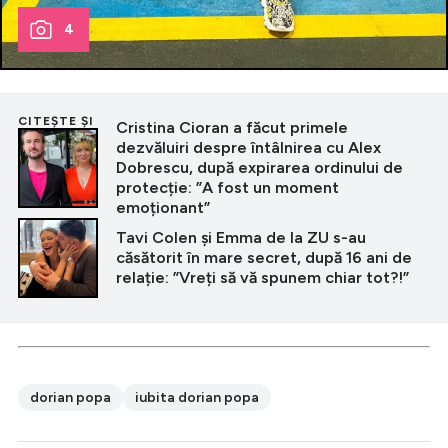
4
CITEȘTE ȘI
Cristina Cioran a făcut primele
dezvăluiri despre întâlnirea cu Alex
Dobrescu, după expirarea ordinului de
protecție: ”A fost un moment
emoționant”
Tavi Colen și Emma de la ZU s-au
căsătorit în mare secret, după 16 ani de
relație: ”Vreți să vă spunem chiar tot?!”
dorian popa
iubita dorian popa