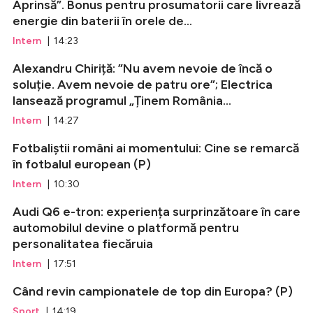
Aprinsă”. Bonus pentru prosumatorii care livrează
energie din baterii în orele de...
Intern
| 14:23
Alexandru Chiriță: ”Nu avem nevoie de încă o
soluție. Avem nevoie de patru ore”; Electrica
lansează programul „Ținem România...
Intern
| 14:27
Fotbaliștii români ai momentului: Cine se remarcă
în fotbalul european (P)
Intern
| 10:30
Audi Q6 e-tron: experiența surprinzătoare în care
automobilul devine o platformă pentru
personalitatea fiecăruia
Intern
| 17:51
Când revin campionatele de top din Europa? (P)
Sport
| 14:19