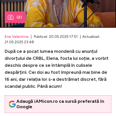
Celebrități
(2)
Breaking News
Ene Valentina
| Publicat: 20.05.2025 17:51 | Actualizat:
21.05.2025 23:48
După ce a șocat lumea mondenă cu anunțul
divorțului de CRBL, Elena, fosta lui soție, a vorbit
deschis despre ce se întâmplă în culisele
despărțirii. Cei doi au fost împreună mai bine de
16 ani, dar relația lor s-a destrămat discret, fără
Intră în cont
scandal public. Până acum!
Creează cont
Adaugă iAMicon.ro ca sursă preferată în
Google