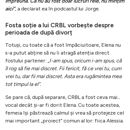
împreună. Că nu au fost doar lucruri rele, nu mințim
aici”
, a declarat ea în podcastul lui Jorge.
Fosta soție a lui CRBL vorbește despre
perioada de după divorț
Totuși, cu toate că a fost împăciuitoare, Elena nu
s-a putut abține să nu îi atragă atenția direct
fostului partener:
„I-am spus, oricum i-am spus, că
îl rog să fie mai discret. Fii fericit, fă ce vrei tu, cum
vrei tu, dar fii mai discret. Asta era rugămintea mea
tot timpul la el”.
Se pare că, după separare, CRBL a fost ceva mai...
vocal decât și-ar fi dorit Elena. Cu toate acestea,
femeia își păstrează calmul și vrea să protejeze cel
mai important „proiect” comun al lor: fiica Alessia.