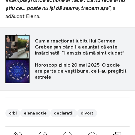
știu ce… poate nu își dă seama, trecem așa”
, a
adăugat Elena.
CITEȘTE ȘI
Cum a reacționat iubitul lui Carmen
Grebenișan când l-a anunțat că este
însărcinată: ”I-am zis că mă simt ciudat”
Horoscop zilnic 20 mai 2025. O zodie
are parte de vești bune, ce i-au pregătit
astrele
crbl
elena sotie
declaratii
divort