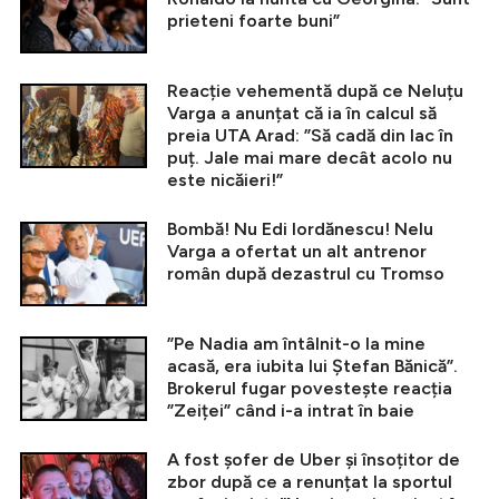
prieteni foarte buni”
Reacție vehementă după ce Neluțu
Varga a anunțat că ia în calcul să
preia UTA Arad: ”Să cadă din lac în
puț. Jale mai mare decât acolo nu
este nicăieri!”
Bombă! Nu Edi Iordănescu! Nelu
Varga a ofertat un alt antrenor
român după dezastrul cu Tromso
”Pe Nadia am întâlnit-o la mine
acasă, era iubita lui Ștefan Bănică”.
Brokerul fugar povestește reacția
”Zeiței” când i-a intrat în baie
A fost șofer de Uber și însoțitor de
zbor după ce a renunțat la sportul