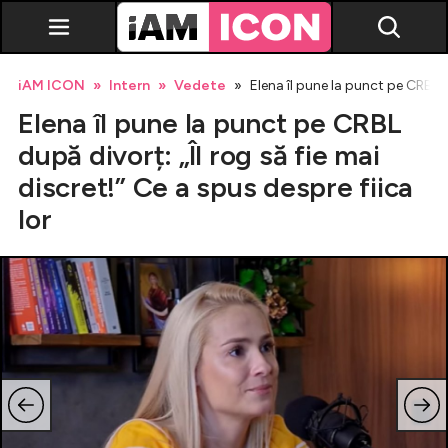
iAM ICON
Intern
Vedete
Elena îl pune la punct pe CRBL du
Elena îl pune la punct pe CRBL
după divorț: „Îl rog să fie mai
discret!” Ce a spus despre fiica
lor
Vedete
Breaking news
Evenimente
Emisiuni TV
Horoscop
Lifestyle