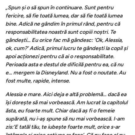
„Spun și o să spun în continuare. Sunt pentru
fericire, să fie toată lumea, dar să fie toată lumea
bine. Adică ne gândim în primul rând, pentru că
responsabilitatea noastră sunt copiii noștri. Te
gândești… Eu orice fac mă gândesc: ‘Ok, Alessia,
ok, cum?’ Adică, primul lucru te gândești la copil și
apoi acționezi pentru că ai o responsabilitate.
Perioada asta e destul de dificilă pentru ea, că nu
e… mergem la Disneyland. Nu a fost o noutate. Au
fost multe, rapide, intense.
Alessia e mare. Aici deja e altă problemă… dacă ea
își dorește să mai vorbească. Am lucrat la capitolul
ăsta, eu foarte mult. Chiar dacă aș fi o femeie
supărată, nu i-aș spune să nu mai vorbească. I-am
zis:’E tatăl tău, te iubește foarte mult, orice s-ar
întâmpla și orice acțiune ar face’. Că nu face el nu