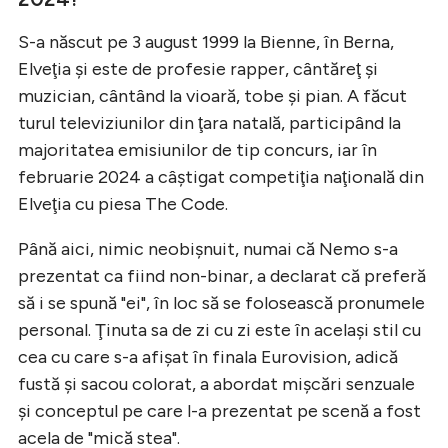
S-a născut pe 3 august 1999 la Bienne, în Berna,
Elveţia şi este de profesie rapper, cântăreţ şi
muzician, cântând la vioară, tobe şi pian. A făcut
turul televiziunilor din ţara natală, participând la
majoritatea emisiunilor de tip concurs, iar în
februarie 2024 a câştigat competiţia naţională din
Elveţia cu piesa The Code.
Până aici, nimic neobişnuit, numai că Nemo s-a
prezentat ca fiind non-binar, a declarat că preferă
să i se spună "ei", în loc să se folosească pronumele
personal. Ţinuta sa de zi cu zi este în acelaşi stil cu
cea cu care s-a afişat în finala Eurovision, adică
fustă şi sacou colorat, a abordat mişcări senzuale
şi conceptul pe care l-a prezentat pe scenă a fost
acela de "mică stea".