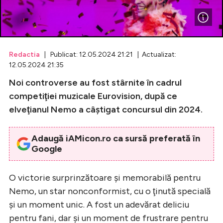
Celebrități
Breaking News
Redactia
| Publicat: 12.05.2024 21:21 | Actualizat:
12.05.2024 21:35
Noi controverse au fost stârnite în cadrul
competiţiei muzicale Eurovision, după ce
elveţianul Nemo a câştigat concursul din 2024.
Adaugă iAMicon.ro ca sursă preferată în
Google
Intră în cont
O victorie surprinzătoare şi memorabilă pentru
Creează cont
Nemo, un star nonconformist, cu o ţinută specială
şi un moment unic. A fost un adevărat deliciu
pentru fani, dar şi un moment de frustrare pentru