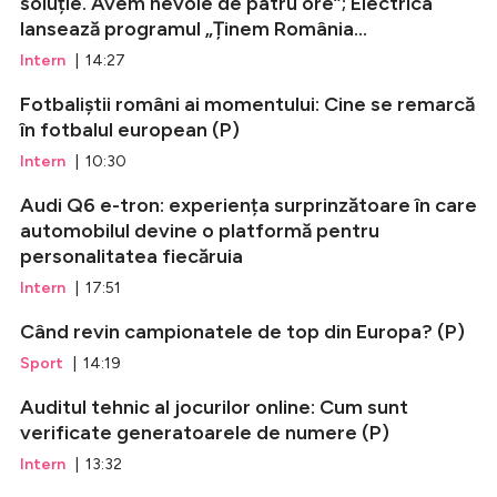
soluție. Avem nevoie de patru ore”; Electrica
lansează programul „Ținem România...
Intern
| 14:27
Fotbaliștii români ai momentului: Cine se remarcă
în fotbalul european (P)
Intern
| 10:30
Audi Q6 e-tron: experiența surprinzătoare în care
automobilul devine o platformă pentru
personalitatea fiecăruia
Intern
| 17:51
Când revin campionatele de top din Europa? (P)
Sport
| 14:19
Auditul tehnic al jocurilor online: Cum sunt
verificate generatoarele de numere (P)
Intern
| 13:32