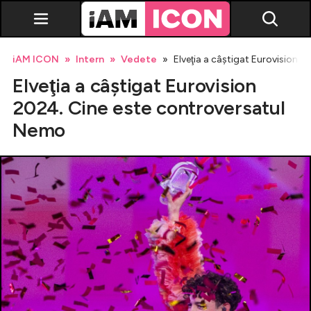
iAM ICON
Intern
Vedete
Elveţia a câştigat Eurovision 
Elveţia a câştigat Eurovision
2024. Cine este controversatul
Nemo
Vedete
Breaking news
Evenimente
Emisiuni TV
Horoscop
Lifestyle