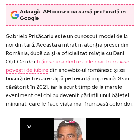
Adaugă iAMicon.ro ca sursă preferată în
Google
Gabriela Prisăcariu este un cunoscut model de la
noi din țară. Aceasta a intrat în atenția presei din
România, după ce și-a oficializat relația cu Dani
Oțil. Cei doi
trăiesc una dintre cele mai frumoase
povești de iubire
din showbiz-ul românesc și se
bucură de fiecare clipă petrecută împreună. S-au
căsătorit în 2021, iar la scurt timp de la marele
eveniment cei doi au devenit părinții unui băiețel
minunat, care le face viața mai frumoasă celor doi.