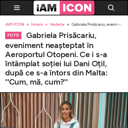
iAM ICON
Intern
Vedete
Gabriela Prisăcariu, eveniment n
Gabriela Prisăcariu,
FOTO
eveniment neașteptat în
Aeroportul Otopeni. Ce i s-a
Vedete
întâmplat soției lui Dani Oțil,
după ce s-a întors din Malta:
Breaking news
''Cum, mă, cum?''
Evenimente
Emisiuni TV
Horoscop
Lifestyle