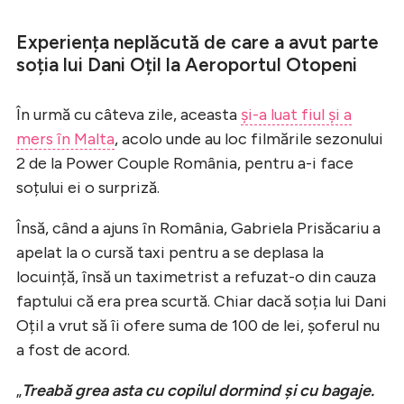
Experiența neplăcută de care a avut parte
soția lui Dani Oțil la Aeroportul Otopeni
În urmă cu câteva zile, aceasta
și-a luat fiul și a
mers în Malta
, acolo unde au loc filmările sezonului
2 de la Power Couple România, pentru a-i face
soțului ei o surpriză.
Însă, când a ajuns în România, Gabriela Prisăcariu a
apelat la o cursă taxi pentru a se deplasa la
locuință, însă un taximetrist a refuzat-o din cauza
faptului că era prea scurtă. Chiar dacă soția lui Dani
Oțil a vrut să îi ofere suma de 100 de lei, șoferul nu
a fost de acord.
„
Treabă grea asta cu copilul dormind și cu bagaje.