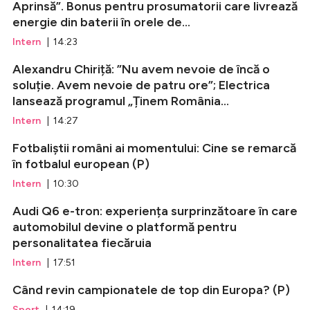
Aprinsă”. Bonus pentru prosumatorii care livrează
energie din baterii în orele de...
Intern
| 14:23
Alexandru Chiriță: ”Nu avem nevoie de încă o
soluție. Avem nevoie de patru ore”; Electrica
lansează programul „Ținem România...
Intern
| 14:27
Fotbaliștii români ai momentului: Cine se remarcă
în fotbalul european (P)
Intern
| 10:30
Audi Q6 e-tron: experiența surprinzătoare în care
automobilul devine o platformă pentru
personalitatea fiecăruia
Intern
| 17:51
Când revin campionatele de top din Europa? (P)
Sport
| 14:19