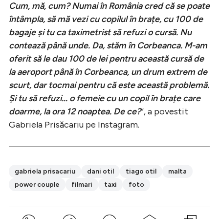
Cum, mă, cum? Numai în România cred că se poate
întâmpla, să mă vezi cu copilul în brațe, cu 100 de
bagaje și tu ca taximetrist să refuzi o cursă. Nu
contează până unde. Da, stăm în Corbeanca. M-am
oferit să le dau 100 de lei pentru această cursă de
la aeroport până în Corbeanca, un drum extrem de
scurt, dar tocmai pentru că este această problemă.
Și tu să refuzi… o femeie cu un copil în brațe care
doarme, la ora 12 noaptea. De ce?
”, a povestit
Gabriela Prisăcariu pe Instagram.
gabriela prisacariu
dani otil
tiago otil
malta
power couple
filmari
taxi
foto