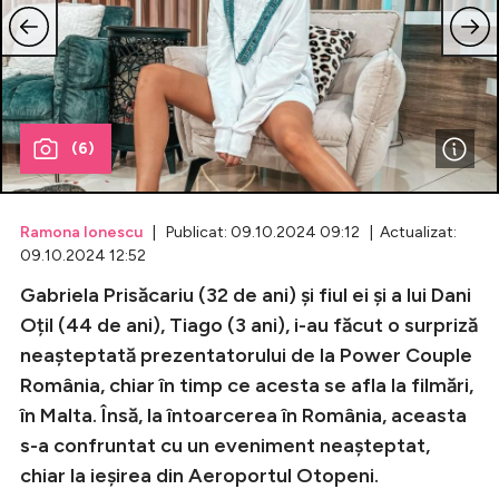
Celebrități
Breaking News
(6)
Ramona Ionescu
| Publicat: 09.10.2024 09:12 | Actualizat:
09.10.2024 12:52
Gabriela Prisăcariu (32 de ani) și fiul ei și a lui Dani
Oțil (44 de ani), Tiago (3 ani), i-au făcut o surpriză
neașteptată prezentatorului de la Power Couple
Intră în cont
România, chiar în timp ce acesta se afla la filmări,
Creează cont
în Malta. Însă, la întoarcerea în România, aceasta
s-a confruntat cu un eveniment neașteptat,
chiar la ieșirea din Aeroportul Otopeni.