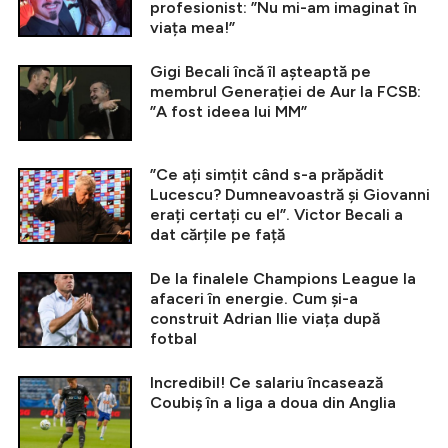
profesionist: ”Nu mi-am imaginat în
viața mea!”
Gigi Becali încă îl așteaptă pe
membrul Generației de Aur la FCSB:
”A fost ideea lui MM”
”Ce ați simțit când s-a prăpădit
Lucescu? Dumneavoastră și Giovanni
erați certați cu el”. Victor Becali a
dat cărțile pe față
De la finalele Champions League la
afaceri în energie. Cum și-a
construit Adrian Ilie viața după
fotbal
Incredibil! Ce salariu încasează
Coubiș în a liga a doua din Anglia