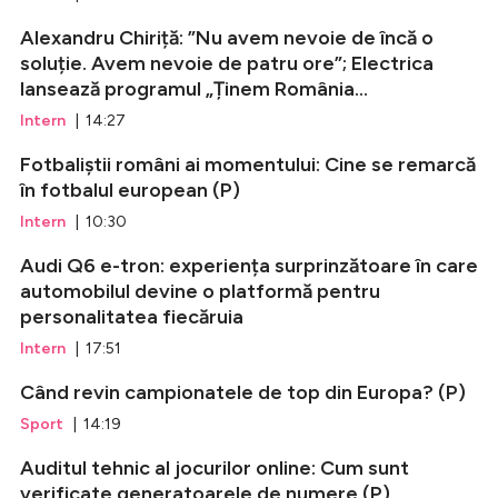
Alexandru Chiriță: ”Nu avem nevoie de încă o
soluție. Avem nevoie de patru ore”; Electrica
lansează programul „Ținem România...
Intern
| 14:27
Fotbaliștii români ai momentului: Cine se remarcă
în fotbalul european (P)
Intern
| 10:30
Audi Q6 e-tron: experiența surprinzătoare în care
automobilul devine o platformă pentru
personalitatea fiecăruia
Intern
| 17:51
Când revin campionatele de top din Europa? (P)
Sport
| 14:19
Auditul tehnic al jocurilor online: Cum sunt
verificate generatoarele de numere (P)