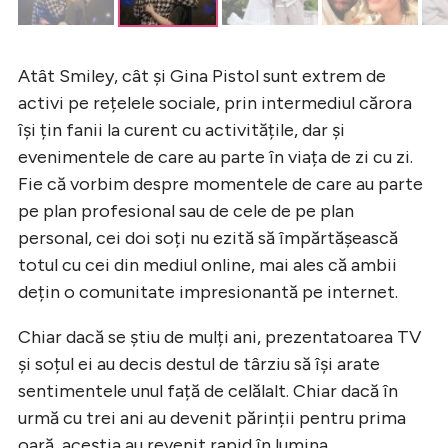
Atât Smiley, cât și Gina Pistol sunt extrem de
activi pe rețelele sociale, prin intermediul cărora
își țin fanii la curent cu activitățile, dar și
evenimentele de care au parte în viața de zi cu zi.
Fie că vorbim despre momentele de care au parte
pe plan profesional sau de cele de pe plan
personal, cei doi soți nu ezită să împărtășească
totul cu cei din mediul online, mai ales că ambii
dețin o comunitate impresionantă pe internet.
Chiar dacă se știu de mulți ani, prezentatoarea TV
și soțul ei au decis destul de târziu să își arate
sentimentele unul față de celălalt. Chiar dacă în
urmă cu trei ani au devenit părinții pentru prima
oară, aceștia au revenit rapid în lumina