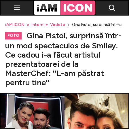
iAM ICON
Intern
Vedete
Gina Pistol, surprinsă într-un 
Gina Pistol, surprinsă într-
FOTO
un mod spectaculos de Smiley.
Ce cadou i-a făcut artistul
Vedete
prezentatoarei de la
MasterChef: ''L-am păstrat
Breaking news
pentru tine''
Evenimente
Emisiuni TV
Horoscop
Lifestyle