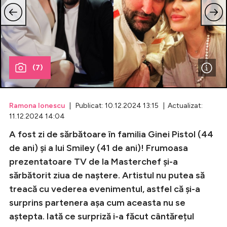
Celebrități
Breaking News
(7)
Ramona Ionescu
| Publicat: 10.12.2024 13:15 | Actualizat:
11.12.2024 14:04
A fost zi de sărbătoare în familia Ginei Pistol (44
de ani) și a lui Smiley (41 de ani)! Frumoasa
prezentatoare TV de la Masterchef și-a
Intră în cont
sărbătorit ziua de naștere. Artistul nu putea să
Creează cont
treacă cu vederea evenimentul, astfel că și-a
surprins partenera așa cum aceasta nu se
aștepta. Iată ce surpriză i-a făcut cântărețul