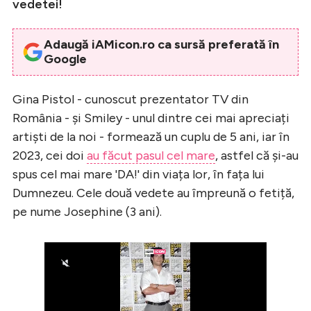
vedetei!
Adaugă iAMicon.ro ca sursă preferată în
Google
Gina Pistol - cunoscut prezentator TV din
România - și Smiley - unul dintre cei mai apreciați
artiști de la noi - formează un cuplu de 5 ani, iar în
2023, cei doi
au făcut pasul cel mare
, astfel că și-au
spus cel mai mare 'DA!' din viața lor, în fața lui
Dumnezeu. Cele două vedete au împreună o fetiță,
pe nume Josephine (3 ani).