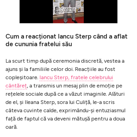
Cum a reacționat Iancu Sterp când a aflat
de cununia fratelui său
La scurt timp după ceremonia discretă, vestea a
ajuns și la familiile celor doi. Reacțiile au fost
copleșitoare.
Iancu Sterp, fratele celebrului
cântăreț
, a transmis un mesaj plin de emoție pe
rețelele sociale după ce a văzut imaginile. Alături
de el, și Ileana Sterp, sora lui Culiță, le-a scris
câteva cuvinte calde, exprimându-și entuziasmul
față de faptul că va deveni mătușă pentru a doua
oară.