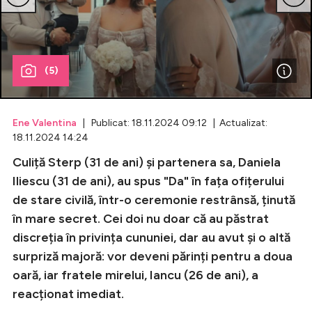
Celebrități
Breaking News
(5)
Ene Valentina
| Publicat: 18.11.2024 09:12 | Actualizat:
18.11.2024 14:24
Culiță Sterp (31 de ani) și partenera sa, Daniela
Iliescu (31 de ani), au spus "Da" în fața ofițerului
de stare civilă, într-o ceremonie restrânsă, ținută
în mare secret. Cei doi nu doar că au păstrat
Intră în cont
discreția în privința cununiei, dar au avut și o altă
Creează cont
surpriză majoră: vor deveni părinți pentru a doua
oară, iar fratele mirelui, Iancu (26 de ani), a
reacționat imediat.