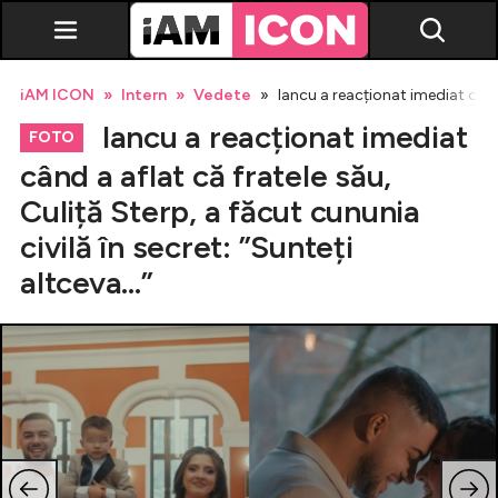
iAM ICON
Intern
Vedete
Iancu a reacționat imediat când a
Iancu a reacționat imediat
FOTO
când a aflat că fratele său,
Culiță Sterp, a făcut cununia
Vedete
civilă în secret: ”Sunteți
altceva...”
Breaking news
Evenimente
Emisiuni TV
Horoscop
Lifestyle