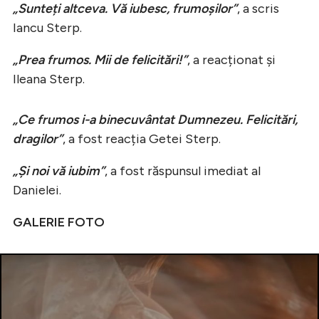
„Sunteți altceva. Vă iubesc, frumoșilor”
, a scris
Iancu Sterp.
„Prea frumos. Mii de felicitări!”
, a reacționat și
Ileana Sterp.
„Ce frumos i-a binecuvântat Dumnezeu. Felicitări,
dragilor”
, a fost reacția Getei Sterp.
„Și noi vă iubim”
, a fost răspunsul imediat al
Danielei.
GALERIE FOTO