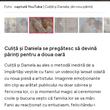
Foto :
captură YouTube
| Culiță și Daniela, din nou părinți
Culiță și Daniela se pregătesc să devină
părinți pentru a doua oară
Culiță și Daniela au ales o metodă inedită de a
împărtăși veștile cu fanii: un videoclip lansat odată
cu noua piesă a artistului. Imaginile emoționante
din clip au arătat publicului nu doar iubirea și
fericirea lor, ci și momentul magic al ceremoniei
civile și bucuria veștii că familia lor se va mări.
Fanii au reacționat cu entuziasm, felicitându-i