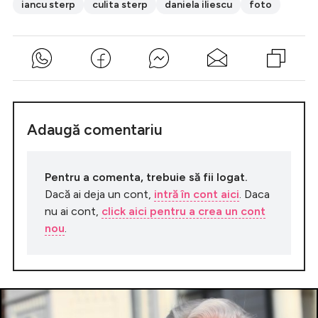
iancu sterp
culita sterp
daniela iliescu
foto
Adaugă comentariu
Pentru a comenta, trebuie să fii logat.
Dacă ai deja un cont,
intră în cont aici
. Daca
nu ai cont,
click aici pentru a crea un cont
nou
.