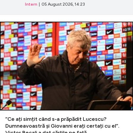
Intern
| 05 August 2026, 14:23
”Ce ați simțit când s-a prăpădit Lucescu?
Dumneavoastră și Giovanni erați certați cu el”.
Victor Becali a dat cărțile pe față