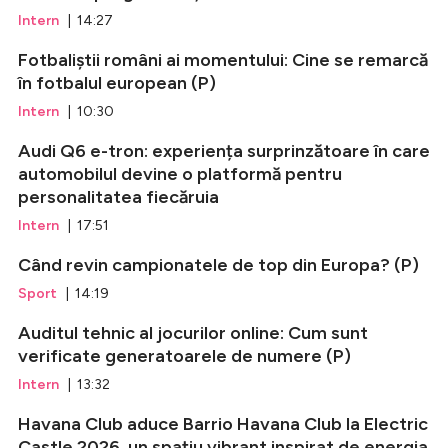
Intern
| 14:27
Fotbaliștii români ai momentului: Cine se remarcă
în fotbalul european (P)
Intern
| 10:30
Audi Q6 e-tron: experiența surprinzătoare în care
automobilul devine o platformă pentru
personalitatea fiecăruia
Intern
| 17:51
Când revin campionatele de top din Europa? (P)
Sport
| 14:19
Auditul tehnic al jocurilor online: Cum sunt
verificate generatoarele de numere (P)
Intern
| 13:32
Havana Club aduce Barrio Havana Club la Electric
Castle 2026, un spațiu vibrant inspirat de energia