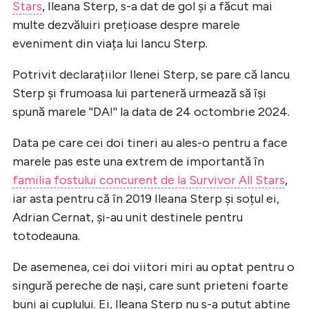
Stars
, Ileana Sterp, s-a dat de gol și a făcut mai
multe dezvăluiri prețioase despre marele
eveniment din viața lui Iancu Sterp.
Potrivit declarațiilor Ilenei Sterp, se pare că Iancu
Sterp și frumoasa lui parteneră urmează să își
spună marele ''DA!'' la data de 24 octombrie 2024.
Data pe care cei doi tineri au ales-o pentru a face
marele pas este una extrem de importantă în
familia fostului concurent de la Survivor All Stars
,
iar asta pentru că în 2019 Ileana Sterp și soțul ei,
Adrian Cernat, și-au unit destinele pentru
totodeauna.
De asemenea, cei doi viitori miri au optat pentru o
singură pereche de nași, care sunt prieteni foarte
buni ai cuplului. Ei, Ileana Sterp nu s-a putut abține