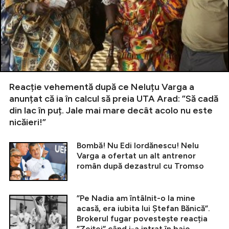
Reacție vehementă după ce Neluțu Varga a
anunțat că ia în calcul să preia UTA Arad: ”Să cadă
din lac în puț. Jale mai mare decât acolo nu este
nicăieri!”
Bombă! Nu Edi Iordănescu! Nelu
Varga a ofertat un alt antrenor
român după dezastrul cu Tromso
”Pe Nadia am întâlnit-o la mine
acasă, era iubita lui Ștefan Bănică”.
Brokerul fugar povestește reacția
”Zeiței” când i-a intrat în baie