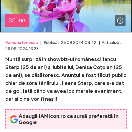
Celebrități
(6)
Breaking News
Ramona Ionescu
| Publicat: 26.09.2024 08:42 | Actualizat:
26.09.2024 13:23
Nuntă surpriză în showbiz-ul românesc! Iancu
Sterp (25 de ani) și iubita lui, Denisa Coțolan (25
de ani), se căsătoresc. Anunțul a fost făcut public
chiar de sora tânărului, Ileana Sterp, care s-a dat
de gol. Iată când va avea loc marele eveniment,
Intră în cont
dar și cine vor fi nașii!
Creează cont
Adaugă iAMicon.ro ca sursă preferată în
Google