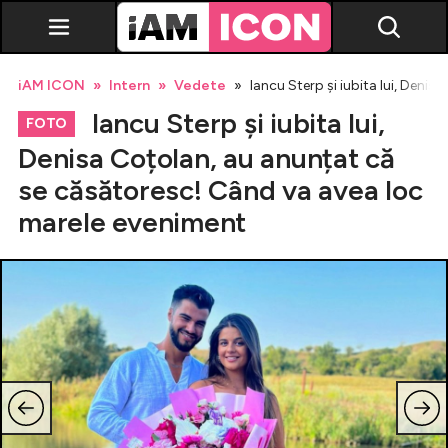
iAM ICON
Intern
Vedete
Iancu Sterp și iubita lui, Deni
Iancu Sterp și iubita lui,
FOTO
Denisa Coțolan, au anunțat că
se căsătoresc! Când va avea loc
Vedete
marele eveniment
Breaking news
Evenimente
Emisiuni TV
Horoscop
Lifestyle