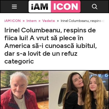
iAM ICON
Intern
Vedete
Irinel Columbeanu, respins de fi
Irinel Columbeanu, respins de
fiica lui! A vrut să plece în
America să-i cunoască iubitul,
dar s-a lovit de un refuz
Vedete
categoric
Breaking news
Evenimente
Emisiuni TV
Horoscop
Lifestyle