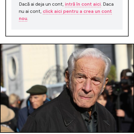
Dacă ai deja un cont,
intră în cont aici
. Daca
nu ai cont,
click aici pentru a crea un cont
nou
.