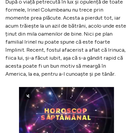
După o viață petrecută în lux și opulență de toate
formele, Irinel Columbeanu nu trece prin
momente prea plăcute. Acesta a pierdut tot, iar
acum trăiește la un azil de bătrâni, acolo unde este
ținut din mila oamenilor de bine. Nici pe plan
familial Irinel nu poate spune că este foarte
împlinit. Recent, fostul afacerist a aflat că Irinuca,
fiica lui, și-a făcut iubit, așa că s-a gândit rapid că
acesta poate fi un bun motiv să meargă în
America, la ea, pentru a-l cunoaște și pe tânăr.