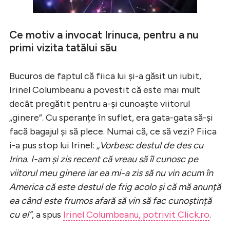
Ce motiv a invocat Irinuca, pentru a nu
primi vizita tatălui său
Bucuros de faptul că fiica lui și-a găsit un iubit,
Irinel Columbeanu a povestit că este mai mult
decât pregătit pentru a-și cunoaște viitorul
„ginere”. Cu speranțe în suflet, era gata-gata să-și
facă bagajul și să plece. Numai că, ce să vezi? Fiica
i-a pus stop lui Irinel:
„Vorbesc destul de des cu
Irina. I-am și zis recent că vreau să îl cunosc pe
viitorul meu ginere iar ea mi-a zis să nu vin acum în
America că este destul de frig acolo și că mă anunță
ea când este frumos afară să vin să fac cunoștință
cu el”
, a spus
Irinel Columbeanu, potrivit Click.ro
.