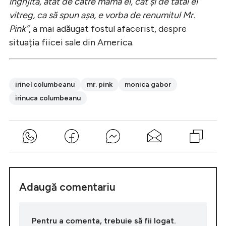
îngrijită, atât de către mama ei, cât și de tatăl ei
vitreg, ca să spun așa, e vorba de renumitul Mr.
Pink”
, a mai adăugat fostul afacerist, despre
situația fiicei sale din America.
irinel columbeanu
mr. pink
monica gabor
irinuca columbeanu
Adaugă comentariu
Pentru a comenta, trebuie să fii logat.