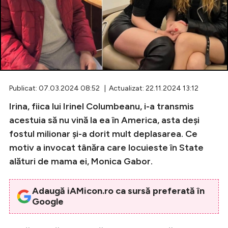
Celebrități
Breaking News
Publicat: 07.03.2024 08:52 | Actualizat: 22.11.2024 13:12
Irina, fiica lui Irinel Columbeanu, i-a transmis
acestuia să nu vină la ea în America, asta deși
fostul milionar și-a dorit mult deplasarea. Ce
motiv a invocat tânăra care locuieste în State
alături de mama ei, Monica Gabor.
Intră în cont
Creează cont
Adaugă iAMicon.ro ca sursă preferată în
Google