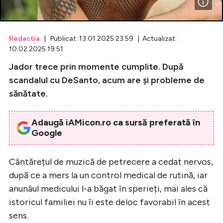
Celebrități
Redactia
| Publicat: 13.01.2025 23:59 | Actualizat:
Breaking News
10.02.2025 19:51
Jador trece prin momente cumplite. După
scandalul cu DeSanto, acum are și probleme de
sănătate.
Adaugă iAMicon.ro ca sursă preferată în
Google
Cântărețul de muzică de petrecere a cedat nervos,
Intră în cont
după ce a mers la un control medical de rutină, iar
Creează cont
anunâul medicului l-a băgat în sperieți, mai ales că
istoricul familiei nu îi este deloc favorabil în acest
sens.