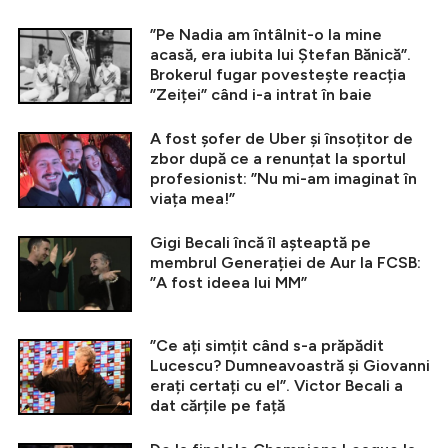
”Pe Nadia am întâlnit-o la mine
acasă, era iubita lui Ștefan Bănică”.
Brokerul fugar povestește reacția
”Zeiței” când i-a intrat în baie
A fost șofer de Uber și însoțitor de
zbor după ce a renunțat la sportul
profesionist: ”Nu mi-am imaginat în
viața mea!”
Gigi Becali încă îl așteaptă pe
membrul Generației de Aur la FCSB:
”A fost ideea lui MM”
”Ce ați simțit când s-a prăpădit
Lucescu? Dumneavoastră și Giovanni
erați certați cu el”. Victor Becali a
dat cărțile pe față