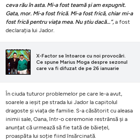
ceva rău în asta. Mi-a fost teamă și am expugnit.
Gata, mor. Mi-a fost frică. Mi-a fost frică, chiar mi-a
fost frică pentru viața mea. Nu știu dacă…”,
a fost
declarația lui Jador.
CITEȘTE ȘI
X-Factor se întoarce cu noi provocări.
Ce spune Marius Moga despre sezonul
care va fi difuzat de pe 26 ianuarie
În ciuda tuturor problemelor pe care le-a avut,
soarele a ieșit pe strada lui Jador la capitolul
dragoste și viața de familie. S-a căsătorit cu aleasa
inimii sale, Oana, într-o ceremonie restrânsă și a
anunțat că urmează să fie tată de băiețel,
proaspăta lui soție fiind însărcinată.