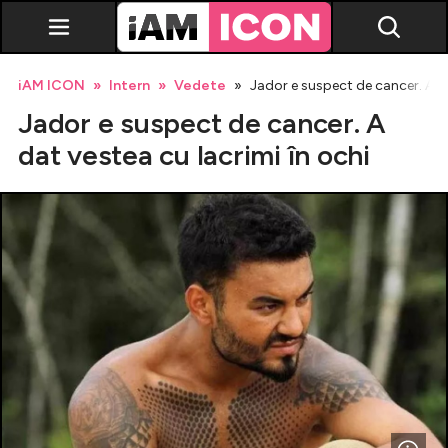
iAM ICON
Intern
Vedete
Jador e suspect de cancer. A da
Jador e suspect de cancer. A
dat vestea cu lacrimi în ochi
Vedete
Breaking news
Evenimente
Emisiuni TV
Horoscop
Lifestyle