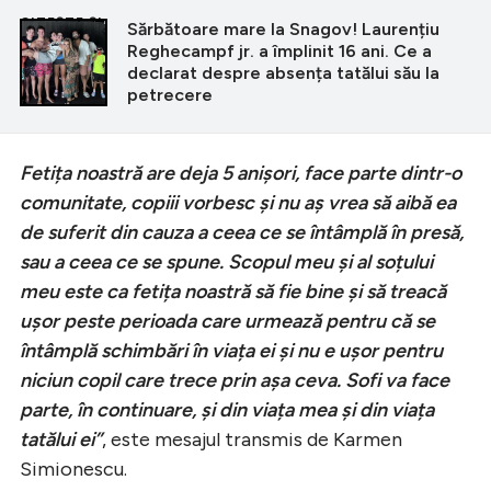
CITEȘTE ȘI
Sărbătoare mare la Snagov! Laurențiu
Reghecampf jr. a împlinit 16 ani. Ce a
declarat despre absența tatălui său la
petrecere
Fetița noastră are deja 5 anișori, face parte dintr-o
comunitate, copiii vorbesc și nu aș vrea să aibă ea
de suferit din cauza a ceea ce se întâmplă în presă,
sau a ceea ce se spune. Scopul meu și al soțului
meu este ca fetița noastră să fie bine și să treacă
ușor peste perioada care urmează pentru că se
întâmplă schimbări în viața ei și nu e ușor pentru
niciun copil care trece prin așa ceva. Sofi va face
parte, în continuare, și din viața mea și din viața
tatălui ei”
, este mesajul transmis de Karmen
Simionescu.