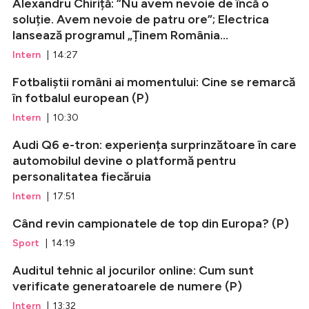
Alexandru Chiriță: ”Nu avem nevoie de încă o
soluție. Avem nevoie de patru ore”; Electrica
lansează programul „Ținem România...
Intern
| 14:27
Fotbaliștii români ai momentului: Cine se remarcă
în fotbalul european (P)
Intern
| 10:30
Audi Q6 e-tron: experiența surprinzătoare în care
automobilul devine o platformă pentru
personalitatea fiecăruia
Intern
| 17:51
Când revin campionatele de top din Europa? (P)
Sport
| 14:19
Auditul tehnic al jocurilor online: Cum sunt
verificate generatoarele de numere (P)
Intern
| 13:32