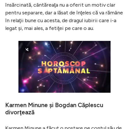
însărcinată, cântăreaţa nu a oferit un motiv clar
pentru separare, dar a lăsat de înţeles că va rămâne
în relaţii bune cu acesta, de dragul iubirii care i-a
legat şi, mai ales, a fetiţei pe care o au.
Karmen Minune şi Bogdan Căplescu
divorţează
Karmen Minune a făcut o postare pe contul său de