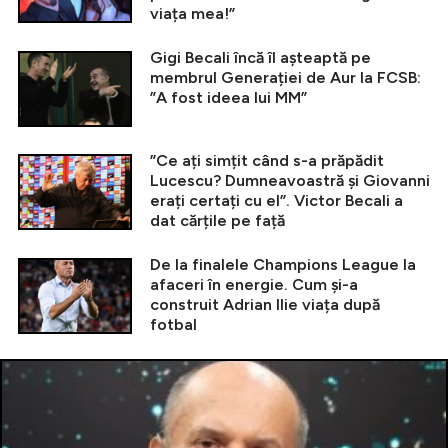
viața mea!”
Gigi Becali încă îl așteaptă pe
membrul Generației de Aur la FCSB:
”A fost ideea lui MM”
”Ce ați simțit când s-a prăpădit
Lucescu? Dumneavoastră și Giovanni
erați certați cu el”. Victor Becali a
dat cărțile pe față
De la finalele Champions League la
afaceri în energie. Cum și-a
construit Adrian Ilie viața după
fotbal