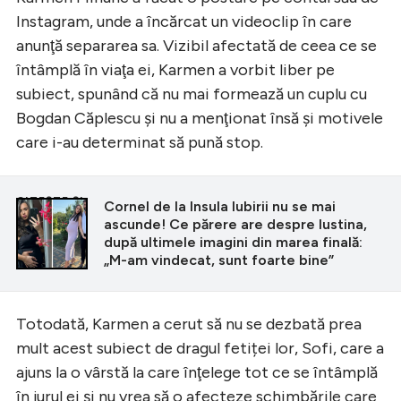
Instagram, unde a încărcat un videoclip în care
anunţă separarea sa. Vizibil afectată de ceea ce se
întâmplă în viaţa ei, Karmen a vorbit liber pe
subiect, spunând că nu mai formează un cuplu cu
Bogdan Căplescu şi nu a menţionat însă şi motivele
care i-au determinat să pună stop.
CITEȘTE ȘI
Cornel de la Insula Iubirii nu se mai
ascunde! Ce părere are despre Iustina,
după ultimele imagini din marea finală:
„M-am vindecat, sunt foarte bine”
Totodată, Karmen a cerut să nu se dezbată prea
mult acest subiect de dragul fetiței lor, Sofi, care a
ajuns la o vârstă la care înţelege tot ce se întâmplă
în jurul ei şi nu vrea să o afecteze schimbările care