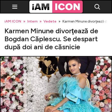
iAM ICON
Intern
Vedete
Karmen Minune divorţează de B
Karmen Minune divorţează de
Bogdan Căplescu. Se despart
după doi ani de căsnicie
Vedete
Breaking news
Evenimente
Emisiuni TV
Horoscop
Lifestyle