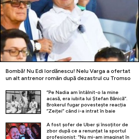
Bombă! Nu Edi Iordănescu! Nelu Varga a ofertat
un alt antrenor român după dezastrul cu Tromso
”Pe Nadia am întâlnit-o la mine
acasă, era iubita lui Ștefan Bănică”.
Brokerul fugar povestește reacția
”Zeiței” când i-a intrat în baie
A fost șofer de Uber și însoțitor de
zbor după ce a renunțat la sportul
profesionist: ”Nu mi-am imaginat în