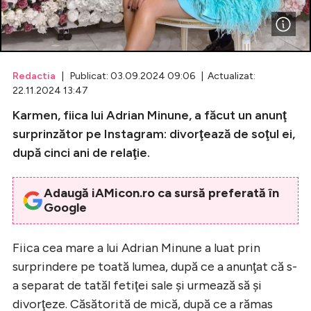
Celebrități
Breaking News
Redactia
| Publicat: 03.09.2024 09:06 | Actualizat:
22.11.2024 13:47
Karmen, fiica lui Adrian Minune, a făcut un anunţ
surprinzător pe Instagram: divorţează de soţul ei,
după cinci ani de relaţie.
Adaugă iAMicon.ro ca sursă preferată în
Google
Intră în cont
Fiica cea mare a lui Adrian Minune a luat prin
Creează cont
surprindere pe toată lumea, după ce a anunţat că s-
a separat de tatăl fetiţei sale şi urmează să şi
divorţeze. Căsătorită de mică, după ce a rămas