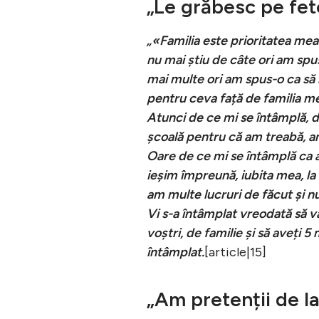
„Le grăbesc pe fet
„«Familia este prioritatea me
nu mai știu de câte ori am spus
mai multe ori am spus-o ca să
pentru ceva față de familia me
Atunci de ce mi se întâmplă, de
școală pentru că am treabă, am
Oare de ce mi se întâmplă ca a
ieșim împreună, iubita mea, la
am multe lucruri de făcut și nu 
Vi s-a întâmplat vreodată să vă
voștri, de familie și să aveți 
întâmplat.
[article|15]
„Am pretenții de la