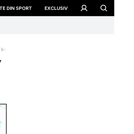
TE DIN SPORT
EXCLUSIV
întâmplat vreodată să vă închideți în...”
”