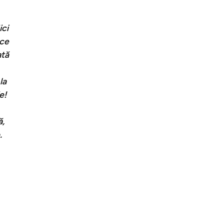
ici
 ce
ată
la
e!
ă,
.