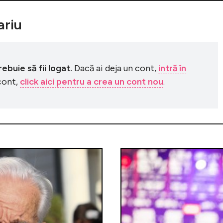
riu
buie să fii logat.
Dacă ai deja un cont,
intră în
 cont,
click aici pentru a crea un cont nou
.