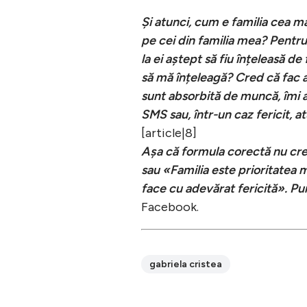
Și atunci, cum e familia cea m
pe cei din familia mea? Pentru 
la ei aștept să fiu înțeleasă de
să mă înțeleagă? Cred că fac a
sunt absorbită de muncă, îmi a
SMS sau, într-un caz fericit, 
[article|8]
Așa că formula corectă nu cre
sau «Familia este prioritatea 
face cu adevărat fericită». Pu
Facebook.
gabriela cristea