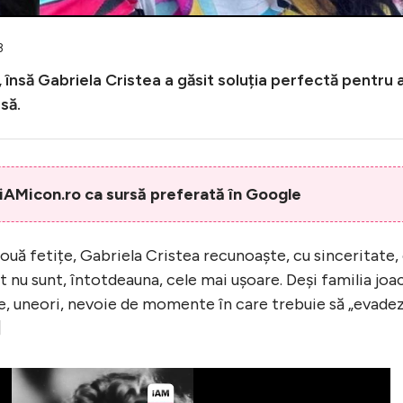
3
 însă Gabriela Cristea a găsit soluția perfectă pentru 
să.
AMicon.ro ca sursă preferată în Google
uă fetițe, Gabriela Cristea recunoaște, cu sinceritate,
ut nu sunt, întotdeauna, cele mai ușoare. Deși familia joa
are, uneori, nevoie de momente în care trebuie să „evade
]