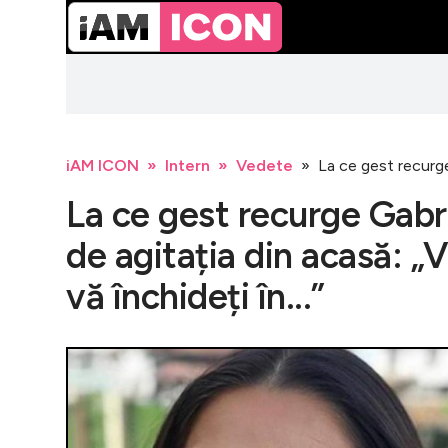
iAM ICON
Intern
Vedete
La ce gest recurge 
La ce gest recurge Gabri
de agitația din acasă: „
vă închideți în...”