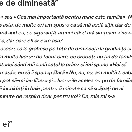
e de dimineață”
a» sau «Cea mai importantă pentru mine este familia». N
 asta, de multe ori am spus-o ca să mă audă alții, dar de
 mă aud eu, cu siguranță, atunci când mă simțeam vinov
a, dar oare chiar este așa?
seori, să le grăbesc pe fete de dimineață la grădiniță și 
 multe lucruri de făcut care, ce credeți, nu țin de famili
tunci când mă sună soțul la prânz și îmi spune «Hai să
 masă», eu să îi spun grăbită «Nu, nu, nu, am multă treab
pot să-mi iau liber» și... lucrurile acelea nu țin de familie
 închideți în baie pentru 5 minute ca să scăpați de ai
5 minute de respiro doar pentru voi? Da, mie mi s-a
 ei”