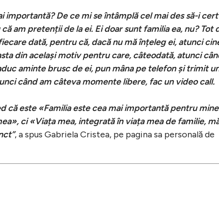
ai importantă? De ce mi se întâmplă cel mai des să-i cert
că am pretenții de la ei. Ei doar sunt familia ea, nu? Tot 
 fiecare dată, pentru că, dacă nu mă înțeleg ei, atunci cin
sta din același motiv pentru care, câteodată, atunci cân
duc aminte brusc de ei, pun mâna pe telefon și trimit u
atunci când am câteva momente libere, fac un video call.
d că este «Familia este cea mai importantă pentru min
mea», ci «Viața mea, integrată în viața mea de familie, m
nct”
, a spus Gabriela Cristea, pe pagina sa personală de