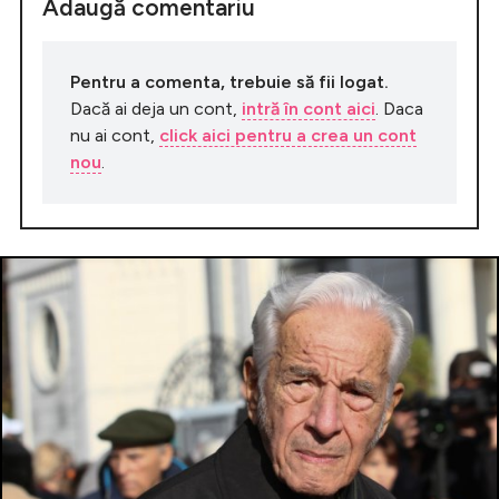
Adaugă comentariu
Pentru a comenta, trebuie să fii logat.
Dacă ai deja un cont,
intră în cont aici
. Daca
nu ai cont,
click aici pentru a crea un cont
nou
.