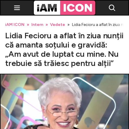
iAM ICON
Intern
Vedete
Lidia Fecioru a aflat în ziua nun
Lidia Fecioru a aflat în ziua nunții
că amanta soțului e gravidă:
„Am avut de luptat cu mine. Nu
trebuie să trăiesc pentru alții”
Vedete
Breaking news
Evenimente
Emisiuni TV
Horoscop
Lifestyle