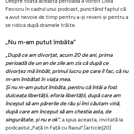
Despre toată această perioadă a vorbit Lidia
Fecioru în cadrul unui podcast, punctând faptul că
a avut nevoie de timp pentru a-și reveni și pentru a
se ridica după dramele trăite.
„Nu m-am putut îmbăta”
„După ce am divorțat, acum 20 de ani, prima
perioadă de un an de zile am zis că după ce
divorțez mă îmbăt, primul lucru pe care îl fac, că nu
m-am îmbătat în viața mea.
Și nu m-am putut îmbăta, pentru că întâi a fost
dulceața libertății, eforia libertății, după care am
început să am părerile de rău și îmi căutam vină,
după care am început să am chestia asta, de
singurătate, și nu e ok”
, a spus aceasta, invitată la
podcastul „Față în Față cu Raoul”.[article|20]