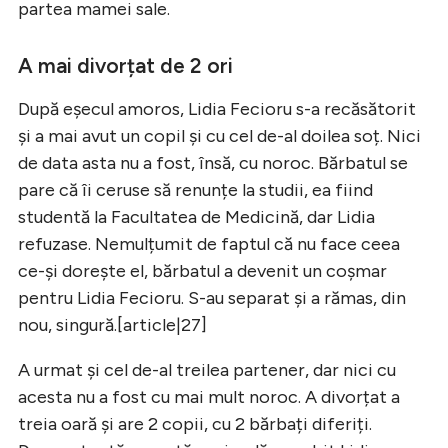
partea mamei sale.
A mai divorțat de 2 ori
După eșecul amoros, Lidia Fecioru s-a recăsătorit
și a mai avut un copil și cu cel de-al doilea soț. Nici
de data asta nu a fost, însă, cu noroc. Bărbatul se
pare că îi ceruse să renunțe la studii, ea fiind
studentă la Facultatea de Medicină, dar Lidia
refuzase. Nemulțumit de faptul că nu face ceea
ce-și dorește el, bărbatul a devenit un coșmar
pentru Lidia Fecioru. S-au separat și a rămas, din
nou, singură.[article|27]
A urmat și cel de-al treilea partener, dar nici cu
acesta nu a fost cu mai mult noroc. A divorțat a
treia oară și are 2 copii, cu 2 bărbați diferiți.