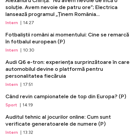
Alexandru Chiriță: ”Nu avem nevoie de încă o
soluție. Avem nevoie de patru ore”; Electrica
lansează programul „Ținem România...
Intern
| 14:27
Fotbaliștii români ai momentului: Cine se remarcă
în fotbalul european (P)
Intern
| 10:30
Audi Q6 e-tron: experiența surprinzătoare în care
automobilul devine o platformă pentru
personalitatea fiecăruia
Intern
| 17:51
Când revin campionatele de top din Europa? (P)
Sport
| 14:19
Auditul tehnic al jocurilor online: Cum sunt
verificate generatoarele de numere (P)
Intern
| 13:32