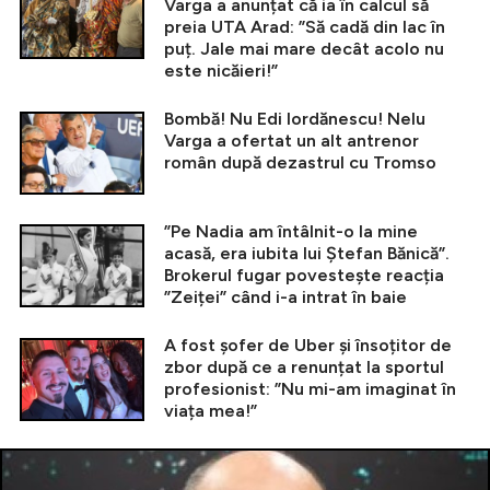
Varga a anunțat că ia în calcul să
preia UTA Arad: ”Să cadă din lac în
puț. Jale mai mare decât acolo nu
este nicăieri!”
Bombă! Nu Edi Iordănescu! Nelu
Varga a ofertat un alt antrenor
român după dezastrul cu Tromso
”Pe Nadia am întâlnit-o la mine
acasă, era iubita lui Ștefan Bănică”.
Brokerul fugar povestește reacția
”Zeiței” când i-a intrat în baie
A fost șofer de Uber și însoțitor de
zbor după ce a renunțat la sportul
profesionist: ”Nu mi-am imaginat în
viața mea!”