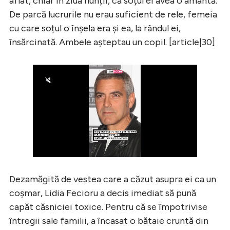
aflat, chiar în ziua nunții, că soțul ei avea o amantă.
De parcă lucrurile nu erau suficient de rele, femeia
cu care soțul o înșela era și ea, la rândul ei,
însărcinată. Ambele așteptau un copil. [article|30]
Dezamăgită de vestea care a căzut asupra ei ca un
coșmar, Lidia Fecioru a decis imediat să pună
capăt căsniciei toxice. Pentru că se împotrivise
întregii sale familii, a încasat o bătaie cruntă din